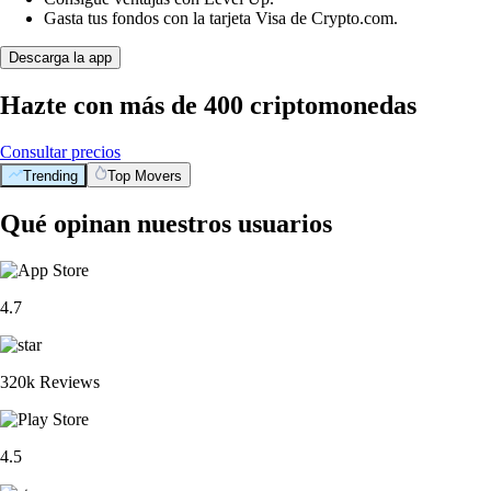
Gasta tus fondos con la tarjeta Visa de Crypto.com.
Descarga la app
Hazte con más de 400 criptomonedas
Consultar precios
Trending
Top Movers
Qué opinan nuestros usuarios
4.7
320k Reviews
4.5