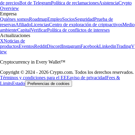
de precios
Bot de Telegram
Política de reclamaciones
Asistencia
Crypto
Overview
Empresa
Quiénes somos
Roadmap
Empleo
Socios
Seguridad
Prueba de
reservas
Afiliado
Licencias
Centro de exploración de criptoactivos
Medio
ambiente
Capital
Verificar
Política de conflictos de intereses
Actualizaciones
X
Noticias de
productos
Eventos
Reddit
Discord
Instagram
Facebook
Linkedin
TradingV
iew
Cryptocurrency in Every Wallet™
Copyright © 2024 - 2026 Crypto.com. Todos los derechos reservados.
Términos y condiciones para el EEE
aviso de privacidad
Fees &
Limits
Estado
Preferencias de cookies