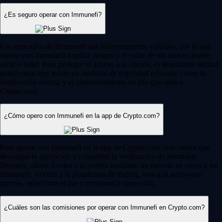
¿Es seguro operar con Immunefi?
Los mercados de Immunefi son inherentemente volátiles, por lo que
operar con Immunefi implica riesgos y el valor de tus activos puede
subir o bajar. Para proteger el acceso a tu cuenta, es importante utilizar
plataformas que prioricen medidas de seguridad robustas, como la
verificación estricta y el almacenamiento en frío que ofrece
Crypto.com.
¿Cómo opero con Immunefi en la app de Crypto.com?
Para operar con Immunefi en la app de Crypto.com, solo tienes que
descargar la aplicación y completar la verificación de identidad.
Después, añade fondos a tu cuenta mediante un método en euros o en
Immunefi. Accede a la plataforma de trading, busca el activo que
quieras, selecciona el par y confirma la operación.
¿Cuáles son las comisiones por operar con Immunefi en Crypto.com?