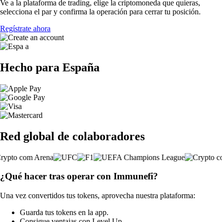
Ve a la plataforma de trading, elige la criptomoneda que quieras,
selecciona el par y confirma la operación para cerrar tu posición.
Regístrate ahora
Hecho para España
Red global de colaboradores
¿Qué hacer tras operar con Immunefi?
Una vez convertidos tus tokens, aprovecha nuestra plataforma:
Guarda tus tokens en la app.
Consigue ventajas con Level Up.