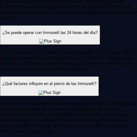
la plataforma que elijas y de tu presupuesto. Muchas plataformas
permiten empezar con importes pequeños. En la app de Crypto.com
puedes depositar fondos y realizar tu primera operación con un mínimo
muy bajo.
¿Se puede operar con Immunefi las 24 horas del día?
Sí. A diferencia de los mercados bursátiles tradicionales, el mercado de
Immunefi funciona las 24 horas del día, los 7 días de la semana. Usar
una app como Crypto.com te permite seguir los precios en tiempo real
y ejecutar operaciones en cualquier momento.
¿Qué factores influyen en el precio de las Immunefi?
El precio de las Immunefi está determinado por la oferta y la demanda
en el mercado. Entre los factores que lo afectan se incluyen las
actualizaciones de la red, el sentimiento del mercado, las tendencias
macroeconómicas y la evolución general del sector. Herramientas
como los gráficos de la app de Crypto.com te ayudan a seguir estas
fluctuaciones en tiempo real.