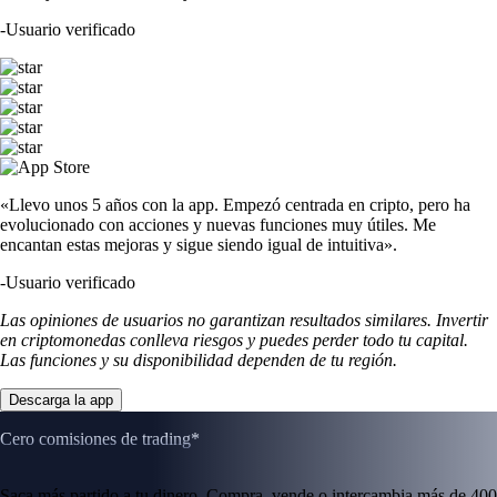
-
Usuario verificado
«Llevo unos 5 años con la app. Empezó centrada en cripto, pero ha
evolucionado con acciones y nuevas funciones muy útiles. Me
encantan estas mejoras y sigue siendo igual de intuitiva».
-
Usuario verificado
Las opiniones de usuarios no garantizan resultados similares. Invertir
en criptomonedas conlleva riesgos y puedes perder todo tu capital.
Las funciones y su disponibilidad dependen de tu región.
Descarga la app
Cero comisiones de trading*
Saca más partido a tu dinero. Compra, vende o intercambia más de 400