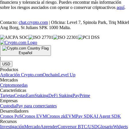
financiera y tolerancia al riesgo. Puedes encontrar más información
sobre los riesgos asociados con operar o conservar criptoactivos
aquí
.
Contacto:
chat.crypto.com
| Oficina: Level 7, Spinola Park, Triq Mikiel
Ang Borg, St Julians SPK 1000 Malta.
Español
|
USD
Productos
Aplicación Crypto.com
Onchain
Level Up
Mercados
Criptomonedas
Características
Tarjetas
Cestas
Earn
Staking
DeFi Staking
Pay
Prime
Empresas
Custodia
Pay para comerciantes
Desarrolladores
Cronos PoS
Cronos EVM
Cronos zkEVM
Pay SDK
AI Agent SDK
Recursos
Investigación
Mercado
Aprender
Conversor BTC/USD
Glosario
Widgets