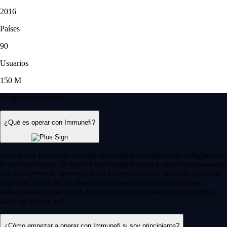
2016
Países
90
Usuarios
150 M
Preguntas frecuentes
¿Qué es operar con Immunefi?
Operar con Immunefi consiste en comprar y vender activos digitales en
el mercado cripto. Se pueden intercambiar euros u otras criptomonedas
con el objetivo de aprovechar los movimientos del mercado. Para una
experiencia más fluida, muchos usuarios recurren a plataformas
consolidadas como la app de Crypto.com, que ofrece alta liquidez y
datos en tiempo real.
¿Cómo empezar a operar con Immunefi si soy principiante?