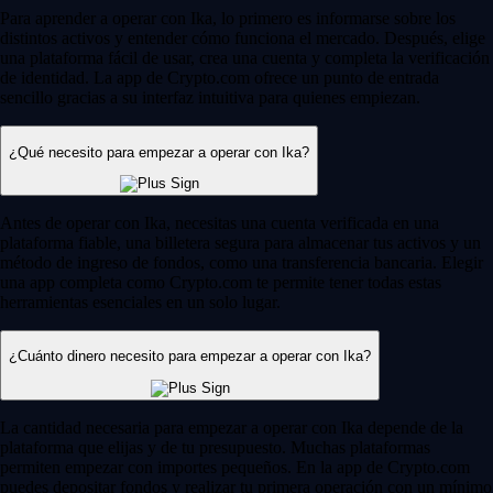
Aprende sobre criptomonedas
Claves para invertir en cripto
¿Qué es el day trading con criptomonedas? Guía para principiantes
¿Quieres aprovechar la volatilidad del mercado cripto? En esta guía te
explicamos qué es el day trading con criptomonedas, cómo funciona,
sus riesgos y cómo empezar a hacerlo en España.
Learn more
¿Qué es el day trading con criptomonedas? Guía para principiantes
¿Quieres aprovechar la volatilidad del mercado cripto? En esta guía te
explicamos qué es el day trading con criptomonedas, cómo funciona,
sus riesgos y cómo empezar a hacerlo en España.
Learn more
¿Qué es una cartera de criptomonedas y cómo funciona?