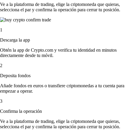
Ve a la plataforma de trading, elige la criptomoneda que quieras,
selecciona el par y confirma la operación para cerrar tu posición.
1
Descarga la app
Obtén la app de Crypto.com y verifica tu identidad en minutos
directamente desde tu móvil.
2
Deposita fondos
Añade fondos en euros o transfiere criptomonedas a tu cuenta para
empezar a operar.
3
Confirma la operación
Ve a la plataforma de trading, elige la criptomoneda que quieras,
selecciona el par y confirma la operación para cerrar tu posición.