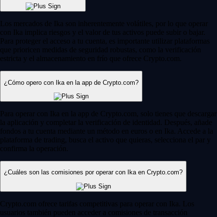
¿Qué son las criptomonedas y cómo funcionan?
Las criptomonedas son dinero digital que funciona sin bancos ni
gobiernos. En esta guía te explicamos cómo funcionan, qué tipos
existen, cómo comprarlas y guardarlas y cuáles son sus principales
riesgos y beneficios.
Learn more
Ver artículos
Confianza global en expansión
Millones de usuarios en más de 90 países
Fundación
2016
Países
90
Usuarios
150 M