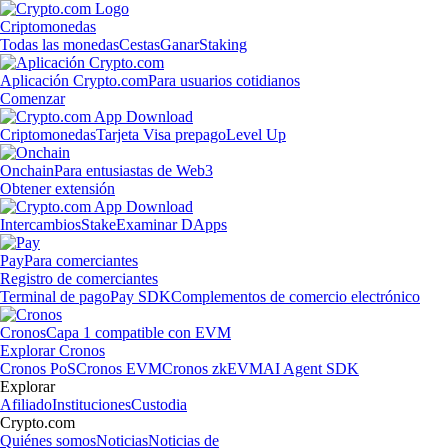
Criptomonedas
Todas las monedas
Cestas
Ganar
Staking
Aplicación Crypto.com
Para usuarios cotidianos
Comenzar
Criptomonedas
Tarjeta Visa prepago
Level Up
Onchain
Para entusiastas de Web3
Obtener extensión
Intercambios
Stake
Examinar DApps
Pay
Para comerciantes
Registro de comerciantes
Terminal de pago
Pay SDK
Complementos de comercio electrónico
Cronos
Capa 1 compatible con EVM
Explorar Cronos
Cronos PoS
Cronos EVM
Cronos zkEVM
AI Agent SDK
Explorar
Afiliado
Instituciones
Custodia
Crypto.com
Quiénes somos
Noticias
Noticias de