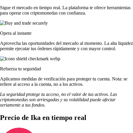
Sigue el mercado en tiempo real. La plataforma te ofrece herramientas
para operar con criptomonedas con confianza.
Opera al instante
Aprovecha las oportunidades del mercado al momento. La alta liquidez
permite ejecutar tus órdenes rápidamente y con mayor control.
Refuerza tu seguridad
Aplicamos medidas de verificación para proteger tu cuenta. Nota: se
refiere al acceso a la cuenta, no a los activos.
La seguridad protege tu acceso, no el valor de tus activos. Las
criptomonedas son arriesgadas y su volatilidad puede afectar
seriamente a tus fondos.
Precio de Ika en tiempo real