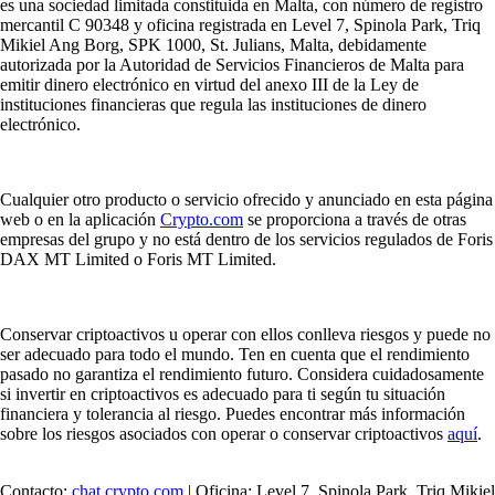
Sí. A diferencia de los mercados bursátiles tradicionales, el mercado de
Ika funciona las 24 horas del día, los 7 días de la semana. Usar una app
como Crypto.com te permite seguir los precios en tiempo real y
ejecutar operaciones en cualquier momento.
¿Qué factores influyen en el precio de las Ika?
El precio de las Ika está determinado por la oferta y la demanda en el
mercado. Entre los factores que lo afectan se incluyen las
actualizaciones de la red, el sentimiento del mercado, las tendencias
macroeconómicas y la evolución general del sector. Herramientas
como los gráficos de la app de Crypto.com te ayudan a seguir estas
fluctuaciones en tiempo real.
¿Es seguro operar con Ika?
Los mercados de Ika son inherentemente volátiles, por lo que operar
con Ika implica riesgos y el valor de tus activos puede subir o bajar.
Para proteger el acceso a tu cuenta, es importante utilizar plataformas
que prioricen medidas de seguridad robustas, como la verificación