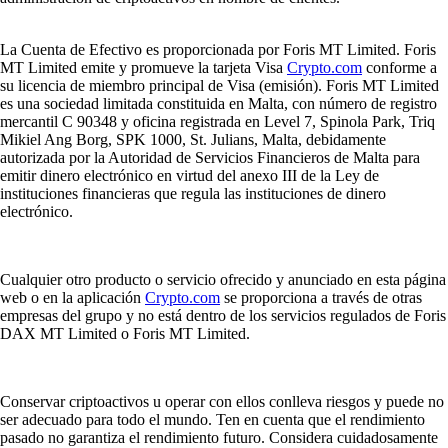
La Cuenta de Efectivo es proporcionada por Foris MT Limited. Foris
MT Limited emite y promueve la tarjeta Visa
Crypto.com
conforme a
su licencia de miembro principal de Visa (emisión). Foris MT Limited
es una sociedad limitada constituida en Malta, con número de registro
mercantil C 90348 y oficina registrada en Level 7, Spinola Park, Triq
Mikiel Ang Borg, SPK 1000, St. Julians, Malta, debidamente
autorizada por la Autoridad de Servicios Financieros de Malta para
emitir dinero electrónico en virtud del anexo III de la Ley de
instituciones financieras que regula las instituciones de dinero
electrónico.
Cualquier otro producto o servicio ofrecido y anunciado en esta página
web o en la aplicación
Crypto.com
se proporciona a través de otras
empresas del grupo y no está dentro de los servicios regulados de Foris
DAX MT Limited o Foris MT Limited.
Conservar criptoactivos u operar con ellos conlleva riesgos y puede no
ser adecuado para todo el mundo. Ten en cuenta que el rendimiento
pasado no garantiza el rendimiento futuro. Considera cuidadosamente