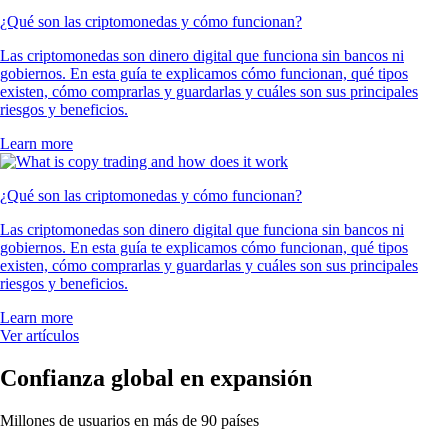
¿Qué son las criptomonedas y cómo funcionan?
Las criptomonedas son dinero digital que funciona sin bancos ni
gobiernos. En esta guía te explicamos cómo funcionan, qué tipos
existen, cómo comprarlas y guardarlas y cuáles son sus principales
riesgos y beneficios.
Learn more
¿Qué son las criptomonedas y cómo funcionan?
Las criptomonedas son dinero digital que funciona sin bancos ni
gobiernos. En esta guía te explicamos cómo funcionan, qué tipos
existen, cómo comprarlas y guardarlas y cuáles son sus principales
riesgos y beneficios.
Learn more
Ver artículos
Confianza global en expansión
Millones de usuarios en más de 90 países