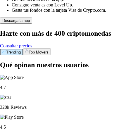
Consigue ventajas con Level Up.
Gasta tus fondos con la tarjeta Visa de Crypto.com.
Descarga la app
Hazte con más de 400 criptomonedas
Consultar precios
Trending
Top Movers
Qué opinan nuestros usuarios
4.7
320k Reviews
4.5