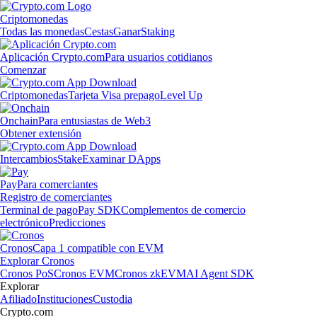
Criptomonedas
Todas las monedas
Cestas
Ganar
Staking
Aplicación Crypto.com
Para usuarios cotidianos
Comenzar
Criptomonedas
Tarjeta Visa prepago
Level Up
Onchain
Para entusiastas de Web3
Obtener extensión
Intercambios
Stake
Examinar DApps
Pay
Para comerciantes
Registro de comerciantes
Terminal de pago
Pay SDK
Complementos de comercio
electrónico
Predicciones
Cronos
Capa 1 compatible con EVM
Explorar Cronos
Cronos PoS
Cronos EVM
Cronos zkEVM
AI Agent SDK
Explorar
Afiliado
Instituciones
Custodia
Crypto.com