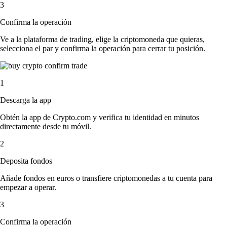
3
Confirma la operación
Ve a la plataforma de trading, elige la criptomoneda que quieras,
selecciona el par y confirma la operación para cerrar tu posición.
1
Descarga la app
Obtén la app de Crypto.com y verifica tu identidad en minutos
directamente desde tu móvil.
2
Deposita fondos
Añade fondos en euros o transfiere criptomonedas a tu cuenta para
empezar a operar.
3
Confirma la operación