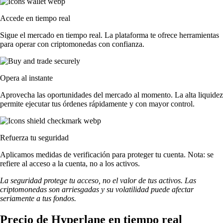
Accede en tiempo real
Sigue el mercado en tiempo real. La plataforma te ofrece herramientas
para operar con criptomonedas con confianza.
Opera al instante
Aprovecha las oportunidades del mercado al momento. La alta liquidez
permite ejecutar tus órdenes rápidamente y con mayor control.
Refuerza tu seguridad
Aplicamos medidas de verificación para proteger tu cuenta. Nota: se
refiere al acceso a la cuenta, no a los activos.
La seguridad protege tu acceso, no el valor de tus activos. Las
criptomonedas son arriesgadas y su volatilidad puede afectar
seriamente a tus fondos.
Precio de Hyperlane en tiempo real