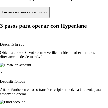
Empieza en cuestión de minutos
3 pasos para operar con Hyperlane
1
Descarga la app
Obtén la app de Crypto.com y verifica tu identidad en minutos
directamente desde tu móvil.
2
Deposita fondos
Añade fondos en euros o transfiere criptomonedas a tu cuenta para
empezar a operar.