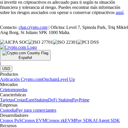
si invertir en criptoactivos es adecuado para ti según tu situación
financiera y tolerancia al riesgo. Puedes encontrar más información
sobre los riesgos asociados con operar o conservar criptoactivos
aquí
.
Contacto:
chat.crypto.com
| Oficina: Level 7, Spinola Park, Triq Mikiel
Ang Borg, St Julians SPK 1000 Malta.
Español
|
USD
Productos
Aplicación Crypto.com
Onchain
Level Up
Mercados
Criptomonedas
Características
Tarjetas
Cestas
Earn
Staking
DeFi Staking
Pay
Prime
Empresas
Custodia
Pay para comerciantes
Desarrolladores
Cronos PoS
Cronos EVM
Cronos zkEVM
Pay SDK
AI Agent SDK
Recursos