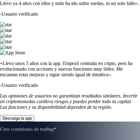
Llevo ya 4 años con ellos y todo ha ido sobre ruedas, ni un solo fallo».
-
Usuario verificado
«Llevo unos 5 años con la app. Empezó centrada en cripto, pero ha
evolucionado con acciones y nuevas funciones muy útiles. Me
encantan estas mejoras y sigue siendo igual de intuitiva».
-
Usuario verificado
Las opiniones de usuarios no garantizan resultados similares. Invertir
en criptomonedas conlleva riesgos y puedes perder todo tu capital.
Las funciones y su disponibilidad dependen de tu región.
Descarga la app
Cero comisiones de trading*