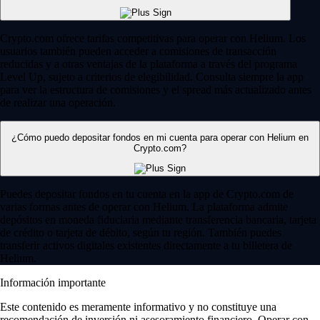
Crypto.com ofrece tarifas competitivas para operar con Helium. Los
usuarios también pueden acceder a comisiones de transacción
reducidas y a otras ventajas de la plataforma a través del programa
Level Up, sujeto a criterios de elegibilidad. Consulta siempre la app
para ver la estructura de comisiones y el spread más actualizado antes
de realizar una operación.
¿Cómo puedo depositar fondos en mi cuenta para operar con Helium en
Crypto.com?
Puedes depositar fondos en tu cuenta en la app de Crypto.com de
varias formas antes de operar con Helium. La plataforma admite
depósitos en moneda fiduciaria mediante transferencia bancaria, tarjeta
de crédito o tarjeta de débito, según tu región. También puedes
transferir activos digitales existentes directamente a tu billetera de
Helium.
Información importante
Este contenido es meramente informativo y no constituye una
recomendación de inversión ni asesoramiento financiero. Operar con