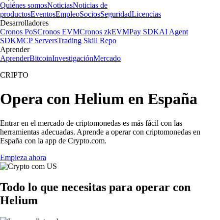
Quiénes somos
Noticias
Noticias de
productos
Eventos
Empleo
Socios
Seguridad
Licencias
Desarrolladores
Cronos PoS
Cronos EVM
Cronos zkEVM
Pay SDK
AI Agent
SDK
MCP Servers
Trading Skill Repo
Aprender
Aprender
Bitcoin
Investigación
Mercado
CRIPTO
Opera con Helium en España
Entrar en el mercado de criptomonedas es más fácil con las
herramientas adecuadas. Aprende a operar con criptomonedas en
España con la app de Crypto.com.
Empieza ahora
Todo lo que necesitas para operar con
Helium