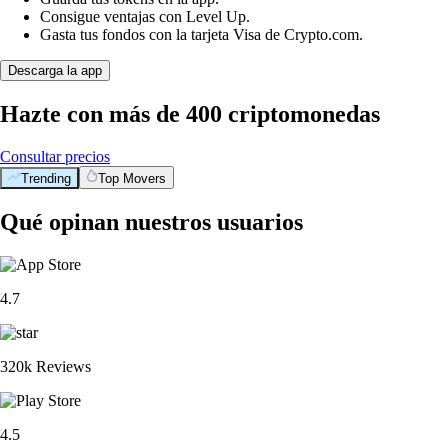
Consigue ventajas con Level Up.
Gasta tus fondos con la tarjeta Visa de Crypto.com.
Descarga la app
Hazte con más de 400 criptomonedas
Consultar precios
Trending
Top Movers
Qué opinan nuestros usuarios
4.7
320k Reviews
4.5