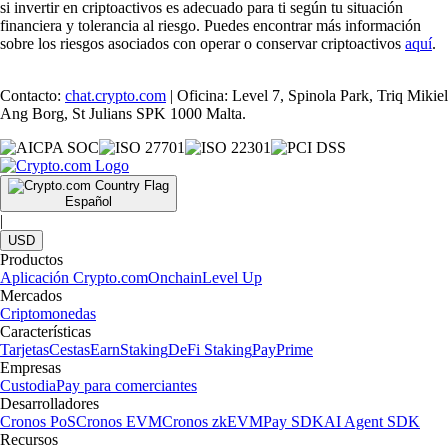
si invertir en criptoactivos es adecuado para ti según tu situación
financiera y tolerancia al riesgo. Puedes encontrar más información
sobre los riesgos asociados con operar o conservar criptoactivos
aquí
.
Contacto:
chat.crypto.com
| Oficina: Level 7, Spinola Park, Triq Mikiel
Ang Borg, St Julians SPK 1000 Malta.
Español
|
USD
Productos
Aplicación Crypto.com
Onchain
Level Up
Mercados
Criptomonedas
Características
Tarjetas
Cestas
Earn
Staking
DeFi Staking
Pay
Prime
Empresas
Custodia
Pay para comerciantes
Desarrolladores
Cronos PoS
Cronos EVM
Cronos zkEVM
Pay SDK
AI Agent SDK
Recursos