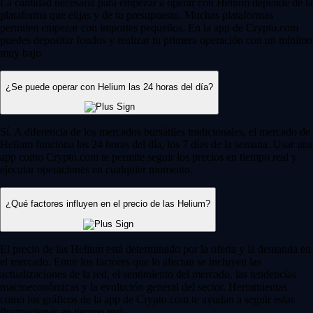
La cantidad necesaria para empezar a operar con Helium depende de la
plataforma que elijas y de tu presupuesto. Muchas plataformas
permiten empezar con importes pequeños. En la app de Crypto.com
puedes depositar fondos y realizar tu primera operación con un mínimo
muy bajo.
¿Se puede operar con Helium las 24 horas del día?
Sí. A diferencia de los mercados bursátiles tradicionales, el mercado de
Helium funciona las 24 horas del día, los 7 días de la semana. Usar una
app como Crypto.com te permite seguir los precios en tiempo real y
ejecutar operaciones en cualquier momento.
¿Qué factores influyen en el precio de las Helium?
El precio de las Helium está determinado por la oferta y la demanda en
el mercado. Entre los factores que lo afectan se incluyen las
actualizaciones de la red, el sentimiento del mercado, las tendencias
macroeconómicas y la evolución general del sector. Herramientas
como los gráficos de la app de Crypto.com te ayudan a seguir estas
fluctuaciones en tiempo real.