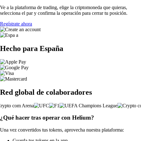
Ve a la plataforma de trading, elige la criptomoneda que quieras,
selecciona el par y confirma la operación para cerrar tu posición.
Regístrate ahora
Hecho para España
Red global de colaboradores
¿Qué hacer tras operar con Helium?
Una vez convertidos tus tokens, aprovecha nuestra plataforma:
Guarda tus tokens en la app.