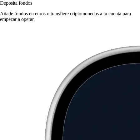
Deposita fondos
Añade fondos en euros o transfiere criptomonedas a tu cuenta para
empezar a operar.