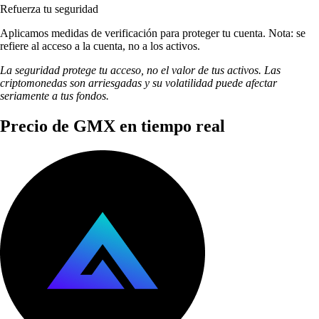
Refuerza tu seguridad
Aplicamos medidas de verificación para proteger tu cuenta. Nota: se
refiere al acceso a la cuenta, no a los activos.
La seguridad protege tu acceso, no el valor de tus activos. Las
criptomonedas son arriesgadas y su volatilidad puede afectar
seriamente a tus fondos.
Precio de GMX en tiempo real