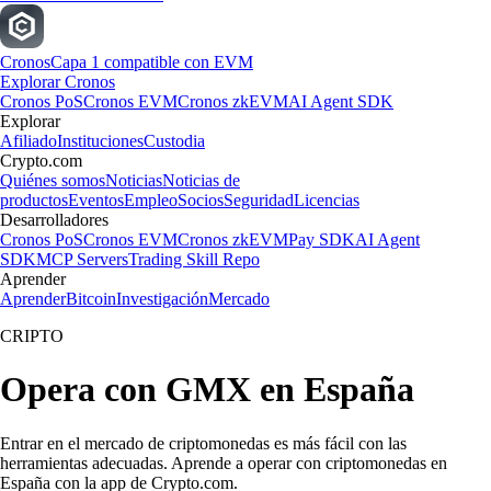
Cronos
Capa 1 compatible con EVM
Explorar Cronos
Cronos PoS
Cronos EVM
Cronos zkEVM
AI Agent SDK
Explorar
Afiliado
Instituciones
Custodia
Crypto.com
Quiénes somos
Noticias
Noticias de
productos
Eventos
Empleo
Socios
Seguridad
Licencias
Desarrolladores
Cronos PoS
Cronos EVM
Cronos zkEVM
Pay SDK
AI Agent
SDK
MCP Servers
Trading Skill Repo
Aprender
Aprender
Bitcoin
Investigación
Mercado
CRIPTO
Opera con GMX en España
Entrar en el mercado de criptomonedas es más fácil con las
herramientas adecuadas. Aprende a operar con criptomonedas en
España con la app de Crypto.com.