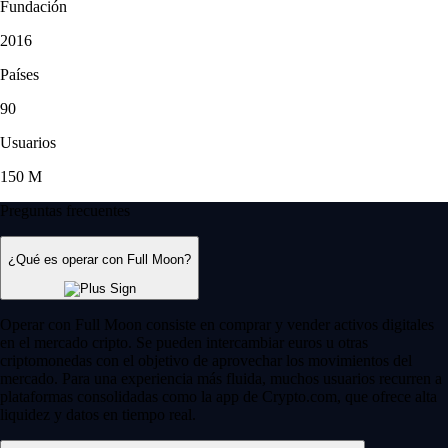
Fundación
2016
Países
90
Usuarios
150 M
Preguntas frecuentes
¿Qué es operar con Full Moon?
Operar con Full Moon consiste en comprar y vender activos digitales
en el mercado cripto. Se pueden intercambiar euros u otras
criptomonedas con el objetivo de aprovechar los movimientos del
mercado. Para una experiencia más fluida, muchos usuarios recurren a
plataformas consolidadas como la app de Crypto.com, que ofrece alta
liquidez y datos en tiempo real.