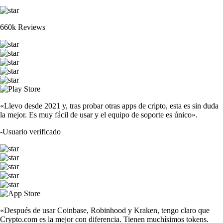
660k Reviews
«Llevo desde 2021 y, tras probar otras apps de cripto, esta es sin duda
la mejor. Es muy fácil de usar y el equipo de soporte es único».
-
Usuario verificado
«Después de usar Coinbase, Robinhood y Kraken, tengo claro que
Crypto.com es la mejor con diferencia. Tienen muchísimos tokens.