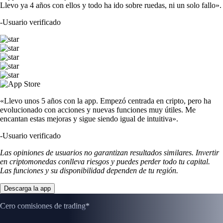
Llevo ya 4 años con ellos y todo ha ido sobre ruedas, ni un solo fallo».
-
Usuario verificado
«Llevo unos 5 años con la app. Empezó centrada en cripto, pero ha
evolucionado con acciones y nuevas funciones muy útiles. Me
encantan estas mejoras y sigue siendo igual de intuitiva».
-
Usuario verificado
Las opiniones de usuarios no garantizan resultados similares. Invertir
en criptomonedas conlleva riesgos y puedes perder todo tu capital.
Las funciones y su disponibilidad dependen de tu región.
Descarga la app
Cero comisiones de trading*