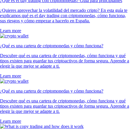
¿Qué es el day trading con criptomonedas? Guía para principiantes
¿Quieres aprovechar la volatilidad del mercado cripto? En esta guía te
explicamos qué es el day trading con criptomonedas, cómo funciona,
sus riesgos y cómo empezar a hacerlo en España.
Learn more
¿Qué es una cartera de criptomonedas y cómo funciona?
Descubre qué es una cartera de criptomonedas, cómo funciona y qué
tipos existen para guardar tus criptoactivos de forma segura. Aprende a
elegir la que mejor se adapte a ti.
Learn more
¿Qué es una cartera de criptomonedas y cómo funciona?
Descubre qué es una cartera de criptomonedas, cómo funciona y qué
tipos existen para guardar tus criptoactivos de forma segura. Aprende a
elegir la que mejor se adapte a ti.
Learn more