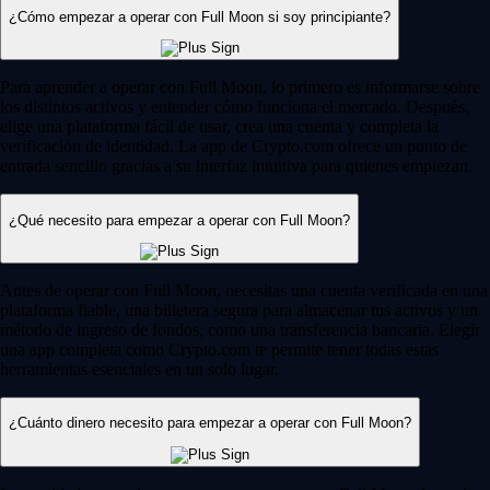
¿Cómo empezar a operar con Full Moon si soy principiante?
Para aprender a operar con Full Moon, lo primero es informarse sobre
los distintos activos y entender cómo funciona el mercado. Después,
elige una plataforma fácil de usar, crea una cuenta y completa la
verificación de identidad. La app de Crypto.com ofrece un punto de
entrada sencillo gracias a su interfaz intuitiva para quienes empiezan.
¿Qué necesito para empezar a operar con Full Moon?
Antes de operar con Full Moon, necesitas una cuenta verificada en una
plataforma fiable, una billetera segura para almacenar tus activos y un
método de ingreso de fondos, como una transferencia bancaria. Elegir
una app completa como Crypto.com te permite tener todas estas
herramientas esenciales en un solo lugar.
¿Cuánto dinero necesito para empezar a operar con Full Moon?