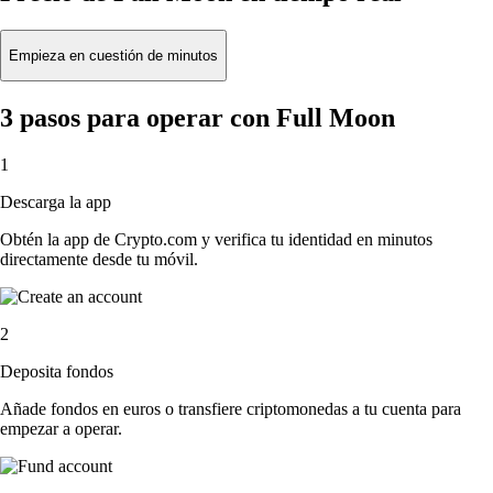
Empieza en cuestión de minutos
3 pasos para operar con Full Moon
1
Descarga la app
Obtén la app de Crypto.com y verifica tu identidad en minutos
directamente desde tu móvil.
2
Deposita fondos
Añade fondos en euros o transfiere criptomonedas a tu cuenta para
empezar a operar.