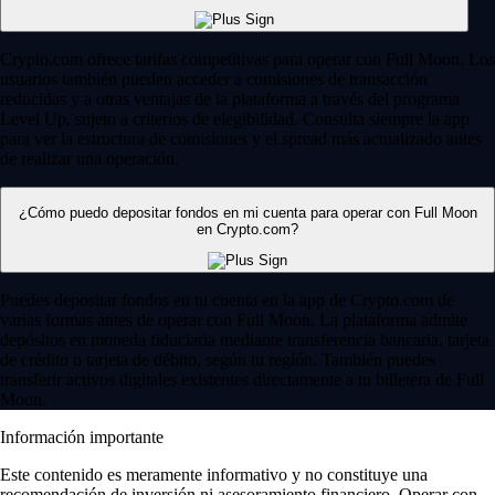
Crypto.com ofrece tarifas competitivas para operar con Full Moon. Los
usuarios también pueden acceder a comisiones de transacción
reducidas y a otras ventajas de la plataforma a través del programa
Level Up, sujeto a criterios de elegibilidad. Consulta siempre la app
para ver la estructura de comisiones y el spread más actualizado antes
de realizar una operación.
¿Cómo puedo depositar fondos en mi cuenta para operar con Full Moon
en Crypto.com?
Puedes depositar fondos en tu cuenta en la app de Crypto.com de
varias formas antes de operar con Full Moon. La plataforma admite
depósitos en moneda fiduciaria mediante transferencia bancaria, tarjeta
de crédito o tarjeta de débito, según tu región. También puedes
transferir activos digitales existentes directamente a tu billetera de Full
Moon.
Información importante
Este contenido es meramente informativo y no constituye una
recomendación de inversión ni asesoramiento financiero. Operar con