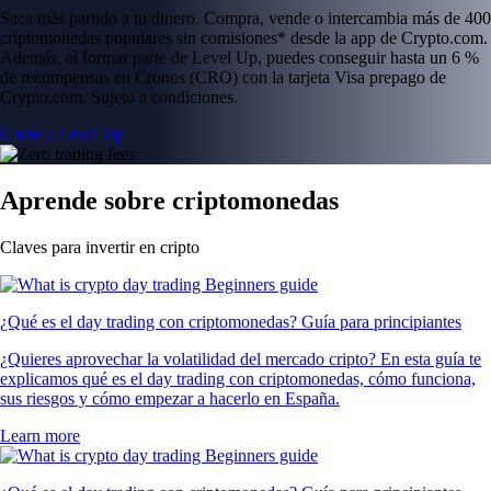
Saca más partido a tu dinero. Compra, vende o intercambia más de 400
criptomonedas populares sin comisiones* desde la app de Crypto.com.
Además, al formar parte de Level Up, puedes conseguir hasta un 6 %
de recompensas en Cronos (CRO) con la tarjeta Visa prepago de
Crypto.com. Sujeto a condiciones.
Únete a Level Up
Aprende sobre criptomonedas
Claves para invertir en cripto
¿Qué es el day trading con criptomonedas? Guía para principiantes
¿Quieres aprovechar la volatilidad del mercado cripto? En esta guía te
explicamos qué es el day trading con criptomonedas, cómo funciona,
sus riesgos y cómo empezar a hacerlo en España.
Learn more