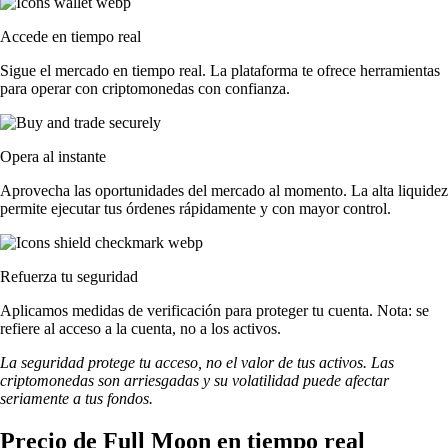
Accede en tiempo real
Sigue el mercado en tiempo real. La plataforma te ofrece herramientas
para operar con criptomonedas con confianza.
Opera al instante
Aprovecha las oportunidades del mercado al momento. La alta liquidez
permite ejecutar tus órdenes rápidamente y con mayor control.
Refuerza tu seguridad
Aplicamos medidas de verificación para proteger tu cuenta. Nota: se
refiere al acceso a la cuenta, no a los activos.
La seguridad protege tu acceso, no el valor de tus activos. Las
criptomonedas son arriesgadas y su volatilidad puede afectar
seriamente a tus fondos.
Precio de Full Moon en tiempo real