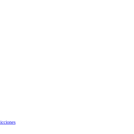
icciones