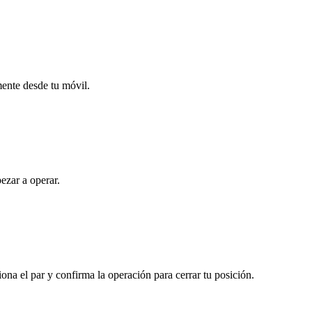
mente desde tu móvil.
ezar a operar.
iona el par y confirma la operación para cerrar tu posición.