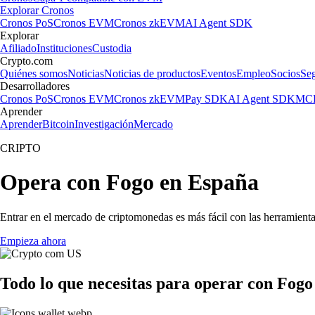
Explorar Cronos
Cronos PoS
Cronos EVM
Cronos zkEVM
AI Agent SDK
Explorar
Afiliado
Instituciones
Custodia
Crypto.com
Quiénes somos
Noticias
Noticias de productos
Eventos
Empleo
Socios
Se
Desarrolladores
Cronos PoS
Cronos EVM
Cronos zkEVM
Pay SDK
AI Agent SDK
MCP
Aprender
Aprender
Bitcoin
Investigación
Mercado
CRIPTO
Opera con Fogo en España
Entrar en el mercado de criptomonedas es más fácil con las herramien
Empieza ahora
Todo lo que necesitas para operar con Fogo