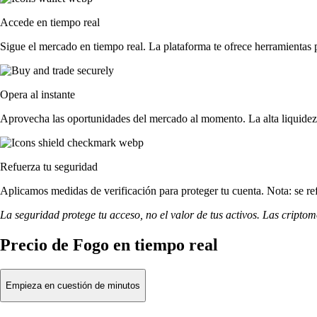
Accede en tiempo real
Sigue el mercado en tiempo real. La plataforma te ofrece herramientas
Opera al instante
Aprovecha las oportunidades del mercado al momento. La alta liquidez 
Refuerza tu seguridad
Aplicamos medidas de verificación para proteger tu cuenta. Nota: se refi
La seguridad protege tu acceso, no el valor de tus activos. Las cripto
Precio de Fogo en tiempo real
Empieza en cuestión de minutos