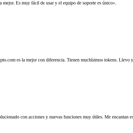
la mejor. Es muy fácil de usar y el equipo de soporte es único».
.com es la mejor con diferencia. Tienen muchísimos tokens. Llevo ya 4
lucionado con acciones y nuevas funciones muy útiles. Me encantan esta