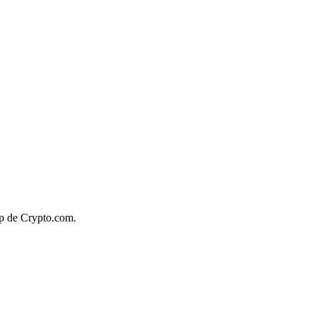
pp de Crypto.com.