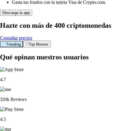
Gasta tus fondos con la tarjeta Visa de Crypto.com.
Descarga la app
Hazte con más de 400 criptomonedas
Consultar precios
Trending
Top Movers
Qué opinan nuestros usuarios
4.7
320k Reviews
4.5