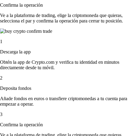
Confirma la operación
Ve a la plataforma de trading, elige la criptomoneda que quieras,
selecciona el par y confirma la operación para cerrar tu posición.
1
Descarga la app
Obtén la app de Crypto.com y verifica tu identidad en minutos
directamente desde tu móvil.
2
Deposita fondos
Añade fondos en euros o transfiere criptomonedas a tu cuenta para
empezar a operar.
3
Confirma la operación
Ve a la plataforma de trading, elige la criptomoneda que quieras,