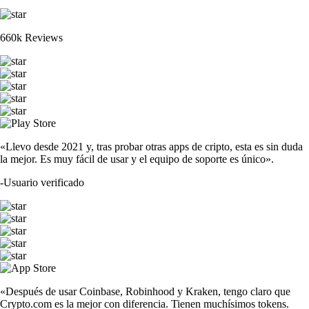
660k Reviews
«Llevo desde 2021 y, tras probar otras apps de cripto, esta es sin duda
la mejor. Es muy fácil de usar y el equipo de soporte es único».
-
Usuario verificado
«Después de usar Coinbase, Robinhood y Kraken, tengo claro que
Crypto.com es la mejor con diferencia. Tienen muchísimos tokens.