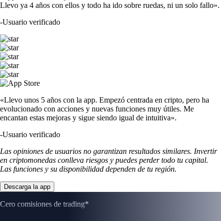
Llevo ya 4 años con ellos y todo ha ido sobre ruedas, ni un solo fallo».
-
Usuario verificado
«Llevo unos 5 años con la app. Empezó centrada en cripto, pero ha
evolucionado con acciones y nuevas funciones muy útiles. Me
encantan estas mejoras y sigue siendo igual de intuitiva».
-
Usuario verificado
Las opiniones de usuarios no garantizan resultados similares. Invertir
en criptomonedas conlleva riesgos y puedes perder todo tu capital.
Las funciones y su disponibilidad dependen de tu región.
Descarga la app
Cero comisiones de trading*