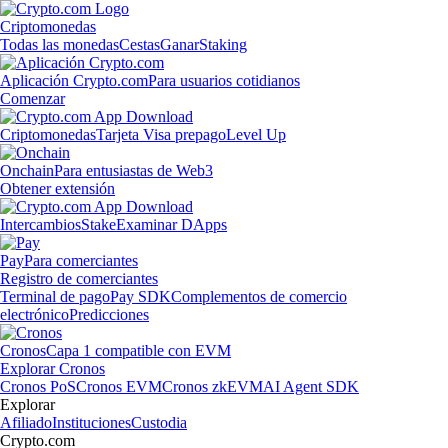
Criptomonedas
Todas las monedas
Cestas
Ganar
Staking
Aplicación Crypto.com
Para usuarios cotidianos
Comenzar
Criptomonedas
Tarjeta Visa prepago
Level Up
Onchain
Para entusiastas de Web3
Obtener extensión
Intercambios
Stake
Examinar DApps
Pay
Para comerciantes
Registro de comerciantes
Terminal de pago
Pay SDK
Complementos de comercio
electrónico
Predicciones
Cronos
Capa 1 compatible con EVM
Explorar Cronos
Cronos PoS
Cronos EVM
Cronos zkEVM
AI Agent SDK
Explorar
Afiliado
Instituciones
Custodia
Crypto.com