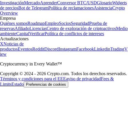
Investigación
Mercado
Aprender
Conversor BTC/USD
Glosario
Widgets
de precios
Bot de Telegram
Política de reclamaciones
Asistencia
Crypto
Overview
Empresa
Quiénes somos
Roadmap
Empleo
Socios
Seguridad
Prueba de
reservas
Afiliado
Licencias
Centro de exploración de criptoactivos
Medio
ambiente
Capital
Verificar
Política de conflictos de intereses
Actualizaciones
X
Noticias de
productos
Eventos
Reddit
Discord
Instagram
Facebook
Linkedin
TradingV
iew
Cryptocurrency in Every Wallet™
Copyright © 2024 - 2026 Crypto.com. Todos los derechos reservados.
Términos y condiciones para el EEE
aviso de privacidad
Fees &
Limits
Estado
Preferencias de cookies