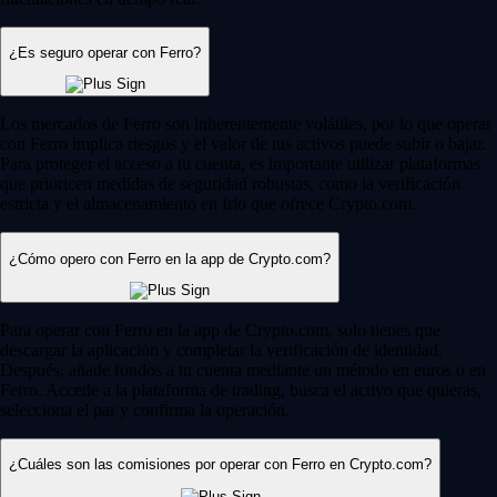
¿Es seguro operar con Ferro?
Los mercados de Ferro son inherentemente volátiles, por lo que operar
con Ferro implica riesgos y el valor de tus activos puede subir o bajar.
Para proteger el acceso a tu cuenta, es importante utilizar plataformas
que prioricen medidas de seguridad robustas, como la verificación
estricta y el almacenamiento en frío que ofrece Crypto.com.
¿Cómo opero con Ferro en la app de Crypto.com?
Para operar con Ferro en la app de Crypto.com, solo tienes que
descargar la aplicación y completar la verificación de identidad.
Después, añade fondos a tu cuenta mediante un método en euros o en
Ferro. Accede a la plataforma de trading, busca el activo que quieras,
selecciona el par y confirma la operación.
¿Cuáles son las comisiones por operar con Ferro en Crypto.com?