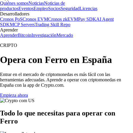
Quiénes somos
Noticias
Noticias de
productos
Eventos
Empleo
Socios
Seguridad
Licencias
Desarrolladores
Cronos PoS
Cronos EVM
Cronos zkEVM
Pay SDK
AI Agent
SDK
MCP Servers
Trading Skill Repo
Aprender
Aprender
Bitcoin
Investigación
Mercado
CRIPTO
Opera con Ferro en España
Entrar en el mercado de criptomonedas es más fácil con las
herramientas adecuadas. Aprende a operar con criptomonedas en
España con la app de Crypto.com.
Empieza ahora
Todo lo que necesitas para operar con
Ferro