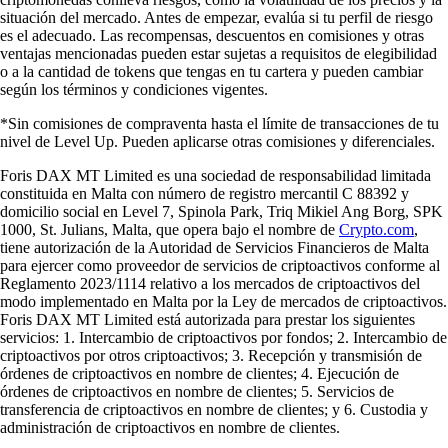
situación del mercado. Antes de empezar, evalúa si tu perfil de riesgo
es el adecuado. Las recompensas, descuentos en comisiones y otras
ventajas mencionadas pueden estar sujetas a requisitos de elegibilidad
o a la cantidad de tokens que tengas en tu cartera y pueden cambiar
según los términos y condiciones vigentes.
*Sin comisiones de compraventa hasta el límite de transacciones de tu
nivel de Level Up. Pueden aplicarse otras comisiones y diferenciales.
Foris DAX MT Limited es una sociedad de responsabilidad limitada
constituida en Malta con número de registro mercantil C 88392 y
domicilio social en Level 7, Spinola Park, Triq Mikiel Ang Borg, SPK
1000, St. Julians, Malta, que opera bajo el nombre de
Crypto.com
,
tiene autorización de la Autoridad de Servicios Financieros de Malta
para ejercer como proveedor de servicios de criptoactivos conforme al
Reglamento 2023/1114 relativo a los mercados de criptoactivos del
modo implementado en Malta por la Ley de mercados de criptoactivos.
Foris DAX MT Limited está autorizada para prestar los siguientes
servicios: 1. Intercambio de criptoactivos por fondos; 2. Intercambio de
criptoactivos por otros criptoactivos; 3. Recepción y transmisión de
órdenes de criptoactivos en nombre de clientes; 4. Ejecución de
órdenes de criptoactivos en nombre de clientes; 5. Servicios de
transferencia de criptoactivos en nombre de clientes; y 6. Custodia y
administración de criptoactivos en nombre de clientes.