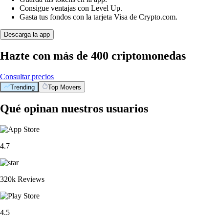
Consigue ventajas con Level Up.
Gasta tus fondos con la tarjeta Visa de Crypto.com.
Descarga la app
Hazte con más de 400 criptomonedas
Consultar precios
Trending
Top Movers
Qué opinan nuestros usuarios
4.7
320k Reviews
4.5