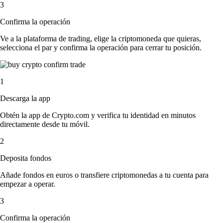
3
Confirma la operación
Ve a la plataforma de trading, elige la criptomoneda que quieras,
selecciona el par y confirma la operación para cerrar tu posición.
1
Descarga la app
Obtén la app de Crypto.com y verifica tu identidad en minutos
directamente desde tu móvil.
2
Deposita fondos
Añade fondos en euros o transfiere criptomonedas a tu cuenta para
empezar a operar.
3
Confirma la operación