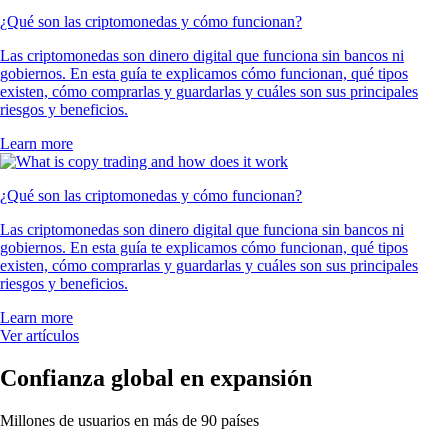
¿Qué son las criptomonedas y cómo funcionan?
Las criptomonedas son dinero digital que funciona sin bancos ni
gobiernos. En esta guía te explicamos cómo funcionan, qué tipos
existen, cómo comprarlas y guardarlas y cuáles son sus principales
riesgos y beneficios.
Learn more
¿Qué son las criptomonedas y cómo funcionan?
Las criptomonedas son dinero digital que funciona sin bancos ni
gobiernos. En esta guía te explicamos cómo funcionan, qué tipos
existen, cómo comprarlas y guardarlas y cuáles son sus principales
riesgos y beneficios.
Learn more
Ver artículos
Confianza global en expansión
Millones de usuarios en más de 90 países