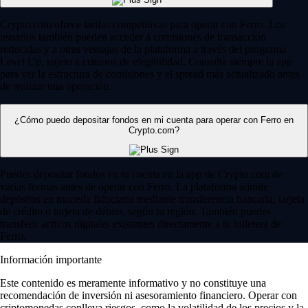
Crypto.com ofrece tarifas competitivas para operar con Ferro. Los
usuarios también pueden acceder a comisiones de transacción
reducidas y a otras ventajas de la plataforma a través del programa
Level Up, sujeto a criterios de elegibilidad. Consulta siempre la app
para ver la estructura de comisiones y el spread más actualizado antes
de realizar una operación.
¿Cómo puedo depositar fondos en mi cuenta para operar con Ferro en
Crypto.com?
Puedes depositar fondos en tu cuenta en la app de Crypto.com de
varias formas antes de operar con Ferro. La plataforma admite
depósitos en moneda fiduciaria mediante transferencia bancaria, tarjeta
de crédito o tarjeta de débito, según tu región. También puedes
transferir activos digitales existentes directamente a tu billetera de
Ferro.
Información importante
Este contenido es meramente informativo y no constituye una
recomendación de inversión ni asesoramiento financiero. Operar con
criptomonedas conlleva riesgos, como la volatilidad de los precios y la