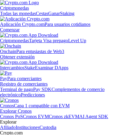
Criptomonedas
Todas las monedas
Cestas
Ganar
Staking
Aplicación Crypto.com
Para usuarios cotidianos
Comenzar
Criptomonedas
Tarjeta Visa prepago
Level Up
Onchain
Para entusiastas de Web3
Obtener extensión
Intercambios
Stake
Examinar DApps
Pay
Para comerciantes
Registro de comerciantes
Terminal de pago
Pay SDK
Complementos de comercio
electrónico
Predicciones
Cronos
Capa 1 compatible con EVM
Explorar Cronos
Cronos PoS
Cronos EVM
Cronos zkEVM
AI Agent SDK
Explorar
Afiliado
Instituciones
Custodia
Crypto.com