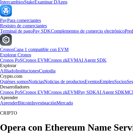
Intercambios
Stake
Examinar DApps
Pay
Para comerciantes
Registro de comerciantes
Terminal de pago
Pay SDK
Complementos de comercio electrónico
Pred
Cronos
Capa 1 compatible con EVM
Explorar Cronos
Cronos PoS
Cronos EVM
Cronos zkEVM
AI Agent SDK
Explorar
Afiliado
Instituciones
Custodia
Crypto.com
Quiénes somos
Noticias
Noticias de productos
Eventos
Empleo
Socios
Se
Desarrolladores
Cronos PoS
Cronos EVM
Cronos zkEVM
Pay SDK
AI Agent SDK
MCP
Aprender
Aprender
Bitcoin
Investigación
Mercado
CRIPTO
Opera con Ethereum Name Servi