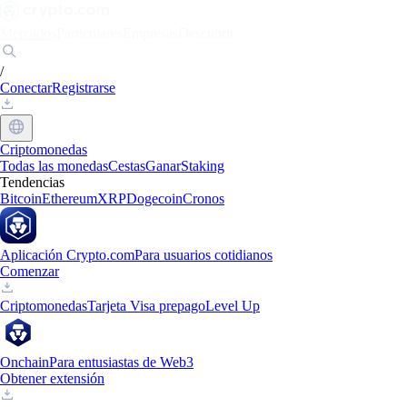
Mercados
Particulares
Empresas
Descubrir
/
Conectar
Registrarse
Criptomonedas
Todas las monedas
Cestas
Ganar
Staking
Tendencias
Bitcoin
Ethereum
XRP
Dogecoin
Cronos
Aplicación Crypto.com
Para usuarios cotidianos
Comenzar
Criptomonedas
Tarjeta Visa prepago
Level Up
Onchain
Para entusiastas de Web3
Obtener extensión