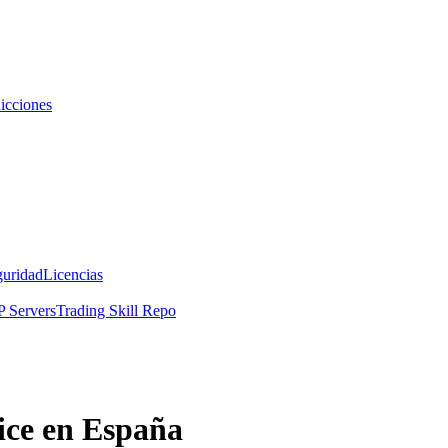
icciones
guridad
Licencias
 Servers
Trading Skill Repo
ce en España