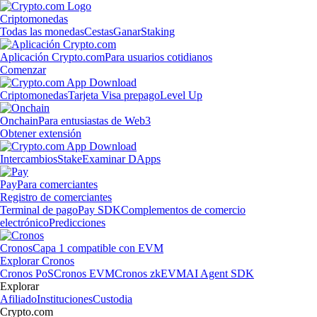
Criptomonedas
Todas las monedas
Cestas
Ganar
Staking
Aplicación Crypto.com
Para usuarios cotidianos
Comenzar
Criptomonedas
Tarjeta Visa prepago
Level Up
Onchain
Para entusiastas de Web3
Obtener extensión
Intercambios
Stake
Examinar DApps
Pay
Para comerciantes
Registro de comerciantes
Terminal de pago
Pay SDK
Complementos de comercio
electrónico
Predicciones
Cronos
Capa 1 compatible con EVM
Explorar Cronos
Cronos PoS
Cronos EVM
Cronos zkEVM
AI Agent SDK
Explorar
Afiliado
Instituciones
Custodia
Crypto.com