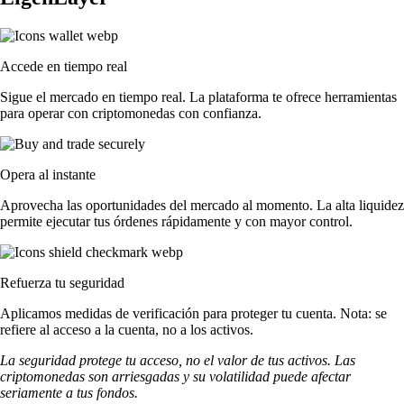
Accede en tiempo real
Sigue el mercado en tiempo real. La plataforma te ofrece herramientas
para operar con criptomonedas con confianza.
Opera al instante
Aprovecha las oportunidades del mercado al momento. La alta liquidez
permite ejecutar tus órdenes rápidamente y con mayor control.
Refuerza tu seguridad
Aplicamos medidas de verificación para proteger tu cuenta. Nota: se
refiere al acceso a la cuenta, no a los activos.
La seguridad protege tu acceso, no el valor de tus activos. Las
criptomonedas son arriesgadas y su volatilidad puede afectar
seriamente a tus fondos.