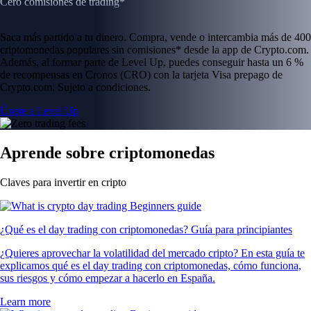
Cero comisiones de trading*
Saca más partido a tu dinero. Compra, vende o intercambia más de 400
criptomonedas populares sin comisiones* desde la app de Crypto.com.
Además, al formar parte de Level Up, puedes conseguir hasta un 6 %
de recompensas en Cronos (CRO) con la tarjeta Visa prepago de
Crypto.com. Sujeto a condiciones.
Únete a Level Up
Aprende sobre criptomonedas
Claves para invertir en cripto
¿Qué es el day trading con criptomonedas? Guía para principiantes
¿Quieres aprovechar la volatilidad del mercado cripto? En esta guía te
explicamos qué es el day trading con criptomonedas, cómo funciona,
sus riesgos y cómo empezar a hacerlo en España.
Learn more