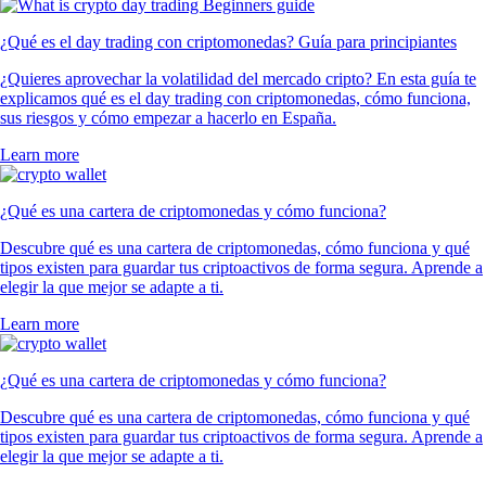
¿Qué es el day trading con criptomonedas? Guía para principiantes
¿Quieres aprovechar la volatilidad del mercado cripto? En esta guía te
explicamos qué es el day trading con criptomonedas, cómo funciona,
sus riesgos y cómo empezar a hacerlo en España.
Learn more
¿Qué es una cartera de criptomonedas y cómo funciona?
Descubre qué es una cartera de criptomonedas, cómo funciona y qué
tipos existen para guardar tus criptoactivos de forma segura. Aprende a
elegir la que mejor se adapte a ti.
Learn more
¿Qué es una cartera de criptomonedas y cómo funciona?
Descubre qué es una cartera de criptomonedas, cómo funciona y qué
tipos existen para guardar tus criptoactivos de forma segura. Aprende a
elegir la que mejor se adapte a ti.