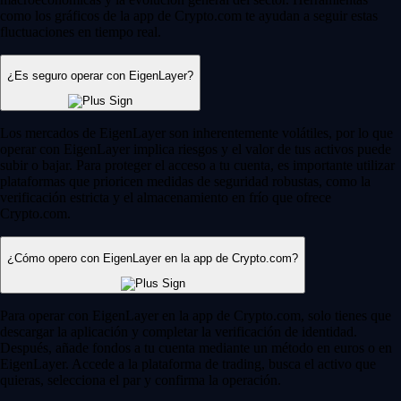
como los gráficos de la app de Crypto.com te ayudan a seguir estas
fluctuaciones en tiempo real.
¿Es seguro operar con EigenLayer?
Los mercados de EigenLayer son inherentemente volátiles, por lo que
operar con EigenLayer implica riesgos y el valor de tus activos puede
subir o bajar. Para proteger el acceso a tu cuenta, es importante utilizar
plataformas que prioricen medidas de seguridad robustas, como la
verificación estricta y el almacenamiento en frío que ofrece
Crypto.com.
¿Cómo opero con EigenLayer en la app de Crypto.com?
Para operar con EigenLayer en la app de Crypto.com, solo tienes que
descargar la aplicación y completar la verificación de identidad.
Después, añade fondos a tu cuenta mediante un método en euros o en
EigenLayer. Accede a la plataforma de trading, busca el activo que
quieras, selecciona el par y confirma la operación.