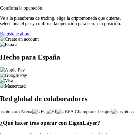
Confirma la operación
Ve a la plataforma de trading, elige la criptomoneda que quieras,
selecciona el par y confirma la operación para cerrar tu posición.
Regístrate ahora
Hecho para España
Red global de colaboradores
¿Qué hacer tras operar con EigenLayer?