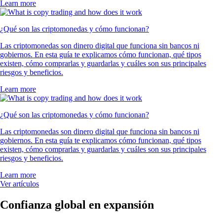
Learn more
¿Qué son las criptomonedas y cómo funcionan?
Las criptomonedas son dinero digital que funciona sin bancos ni
gobiernos. En esta guía te explicamos cómo funcionan, qué tipos
existen, cómo comprarlas y guardarlas y cuáles son sus principales
riesgos y beneficios.
Learn more
¿Qué son las criptomonedas y cómo funcionan?
Las criptomonedas son dinero digital que funciona sin bancos ni
gobiernos. En esta guía te explicamos cómo funcionan, qué tipos
existen, cómo comprarlas y guardarlas y cuáles son sus principales
riesgos y beneficios.
Learn more
Ver artículos
Confianza global en expansión