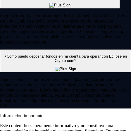
Crypto.com ofrece tarifas competitivas para operar con Eclipse. Los
usuarios también pueden acceder a comisiones de transacción
reducidas y a otras ventajas de la plataforma a través del programa
Level Up, sujeto a criterios de elegibilidad. Consulta siempre la app
para ver la estructura de comisiones y el spread más actualizado antes
de realizar una operación.
¿Cómo puedo depositar fondos en mi cuenta para operar con Eclipse en
Crypto.com?
Puedes depositar fondos en tu cuenta en la app de Crypto.com de
varias formas antes de operar con Eclipse. La plataforma admite
depósitos en moneda fiduciaria mediante transferencia bancaria, tarjeta
de crédito o tarjeta de débito, según tu región. También puedes
transferir activos digitales existentes directamente a tu billetera de
Eclipse.
Información importante
Este contenido es meramente informativo y no constituye una
recomendación de inversión ni asesoramiento financiero. Operar con