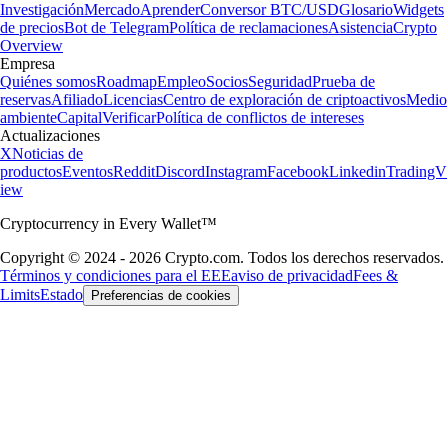
Investigación
Mercado
Aprender
Conversor BTC/USD
Glosario
Widgets
de precios
Bot de Telegram
Política de reclamaciones
Asistencia
Crypto
Overview
Empresa
Quiénes somos
Roadmap
Empleo
Socios
Seguridad
Prueba de
reservas
Afiliado
Licencias
Centro de exploración de criptoactivos
Medio
ambiente
Capital
Verificar
Política de conflictos de intereses
Actualizaciones
X
Noticias de
productos
Eventos
Reddit
Discord
Instagram
Facebook
Linkedin
TradingV
iew
Cryptocurrency in Every Wallet™
Copyright © 2024 - 2026 Crypto.com. Todos los derechos reservados.
Términos y condiciones para el EEE
aviso de privacidad
Fees &
Limits
Estado
Preferencias de cookies