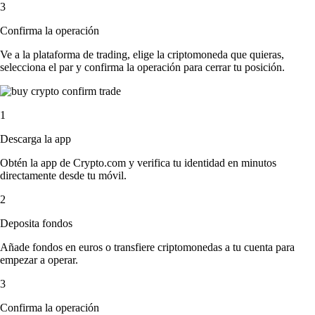
3
Confirma la operación
Ve a la plataforma de trading, elige la criptomoneda que quieras,
selecciona el par y confirma la operación para cerrar tu posición.
1
Descarga la app
Obtén la app de Crypto.com y verifica tu identidad en minutos
directamente desde tu móvil.
2
Deposita fondos
Añade fondos en euros o transfiere criptomonedas a tu cuenta para
empezar a operar.
3
Confirma la operación