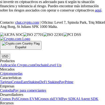
si invertir en criptoactivos es adecuado para ti según tu situación
financiera y tolerancia al riesgo. Puedes encontrar más información
sobre los riesgos asociados con operar o conservar criptoactivos
aquí
.
Contacto:
chat.crypto.com
| Oficina: Level 7, Spinola Park, Triq Mikiel
Ang Borg, St Julians SPK 1000 Malta.
Español
|
USD
Productos
Aplicación Crypto.com
Onchain
Level Up
Mercados
Criptomonedas
Características
Tarjetas
Cestas
Earn
Staking
DeFi Staking
Pay
Prime
Empresas
Custodia
Pay para comerciantes
Desarrolladores
Cronos PoS
Cronos EVM
Cronos zkEVM
Pay SDK
AI Agent SDK
Recursos