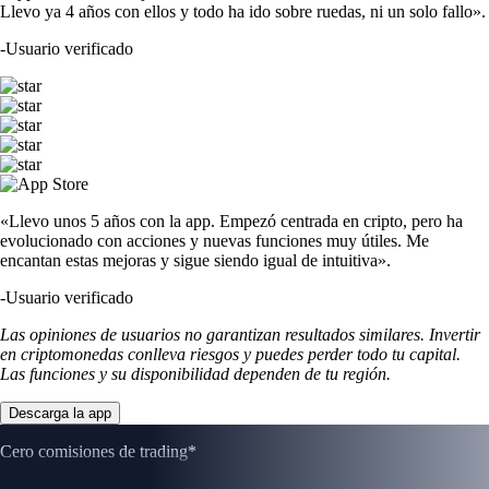
Llevo ya 4 años con ellos y todo ha ido sobre ruedas, ni un solo fallo».
-
Usuario verificado
«Llevo unos 5 años con la app. Empezó centrada en cripto, pero ha
evolucionado con acciones y nuevas funciones muy útiles. Me
encantan estas mejoras y sigue siendo igual de intuitiva».
-
Usuario verificado
Las opiniones de usuarios no garantizan resultados similares. Invertir
en criptomonedas conlleva riesgos y puedes perder todo tu capital.
Las funciones y su disponibilidad dependen de tu región.
Descarga la app
Cero comisiones de trading*