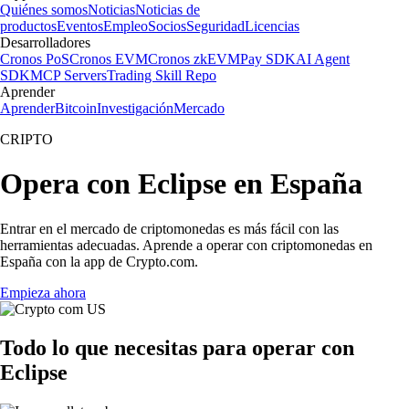
Quiénes somos
Noticias
Noticias de
productos
Eventos
Empleo
Socios
Seguridad
Licencias
Desarrolladores
Cronos PoS
Cronos EVM
Cronos zkEVM
Pay SDK
AI Agent
SDK
MCP Servers
Trading Skill Repo
Aprender
Aprender
Bitcoin
Investigación
Mercado
CRIPTO
Opera con Eclipse en España
Entrar en el mercado de criptomonedas es más fácil con las
herramientas adecuadas. Aprende a operar con criptomonedas en
España con la app de Crypto.com.
Empieza ahora
Todo lo que necesitas para operar con
Eclipse