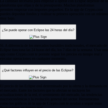
La cantidad necesaria para empezar a operar con Eclipse depende de la
plataforma que elijas y de tu presupuesto. Muchas plataformas
permiten empezar con importes pequeños. En la app de Crypto.com
puedes depositar fondos y realizar tu primera operación con un mínimo
muy bajo.
¿Se puede operar con Eclipse las 24 horas del día?
Sí. A diferencia de los mercados bursátiles tradicionales, el mercado de
Eclipse funciona las 24 horas del día, los 7 días de la semana. Usar una
app como Crypto.com te permite seguir los precios en tiempo real y
ejecutar operaciones en cualquier momento.
¿Qué factores influyen en el precio de las Eclipse?
El precio de las Eclipse está determinado por la oferta y la demanda en
el mercado. Entre los factores que lo afectan se incluyen las
actualizaciones de la red, el sentimiento del mercado, las tendencias
macroeconómicas y la evolución general del sector. Herramientas
como los gráficos de la app de Crypto.com te ayudan a seguir estas
fluctuaciones en tiempo real.