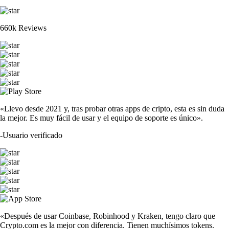
660k Reviews
«Llevo desde 2021 y, tras probar otras apps de cripto, esta es sin duda
la mejor. Es muy fácil de usar y el equipo de soporte es único».
-
Usuario verificado
«Después de usar Coinbase, Robinhood y Kraken, tengo claro que
Crypto.com es la mejor con diferencia. Tienen muchísimos tokens.