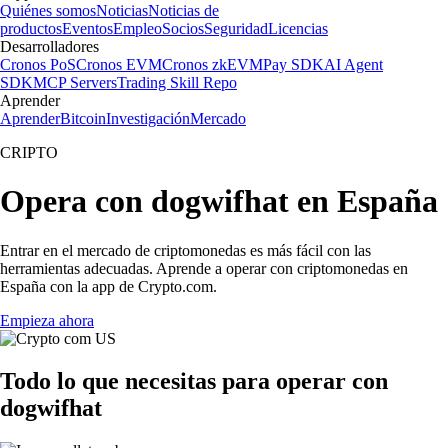
Quiénes somos
Noticias
Noticias de
productos
Eventos
Empleo
Socios
Seguridad
Licencias
Desarrolladores
Cronos PoS
Cronos EVM
Cronos zkEVM
Pay SDK
AI Agent
SDK
MCP Servers
Trading Skill Repo
Aprender
Aprender
Bitcoin
Investigación
Mercado
CRIPTO
Opera con dogwifhat en España
Entrar en el mercado de criptomonedas es más fácil con las
herramientas adecuadas. Aprende a operar con criptomonedas en
España con la app de Crypto.com.
Empieza ahora
Todo lo que necesitas para operar con
dogwifhat