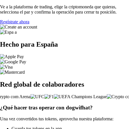
Ve a la plataforma de trading, elige la criptomoneda que quieras,
selecciona el par y confirma la operación para cerrar tu posición.
Regístrate ahora
Hecho para España
Red global de colaboradores
¿Qué hacer tras operar con dogwifhat?
Una vez convertidos tus tokens, aprovecha nuestra plataforma:
Guarda tus tokens en la app.