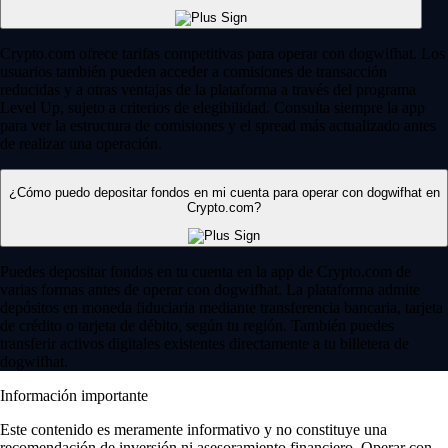
Crypto.com ofrece tarifas competitivas para operar con dogwifhat. Los
usuarios también pueden acceder a comisiones de transacción
reducidas y a otras ventajas de la plataforma a través del programa
Level Up, sujeto a criterios de elegibilidad. Consulta siempre la app
para ver la estructura de comisiones y el spread más actualizado antes
de realizar una operación.
¿Cómo puedo depositar fondos en mi cuenta para operar con dogwifhat en
Crypto.com?
Puedes depositar fondos en tu cuenta en la app de Crypto.com de
varias formas antes de operar con dogwifhat. La plataforma admite
depósitos en moneda fiduciaria mediante transferencia bancaria, tarjeta
de crédito o tarjeta de débito, según tu región. También puedes
transferir activos digitales existentes directamente a tu billetera de
dogwifhat.
Información importante
Este contenido es meramente informativo y no constituye una
recomendación de inversión ni asesoramiento financiero. Operar con