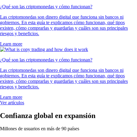
¿Qué son las criptomonedas y cómo funcionan?
Las criptomonedas son dinero digital que funciona sin bancos ni
gobiernos. En esta guía te explicamos cómo funcionan, qué tipos
existen, cómo comprarlas y guardarlas y cuáles son sus principales
riesgos y beneficios.
Learn more
¿Qué son las criptomonedas y cómo funcionan?
Las criptomonedas son dinero digital que funciona sin bancos ni
gobiernos. En esta guía te explicamos cómo funcionan, qué tipos
existen, cómo comprarlas y guardarlas y cuáles son sus principales
riesgos y beneficios.
Learn more
Ver artículos
Confianza global en expansión
Millones de usuarios en más de 90 países