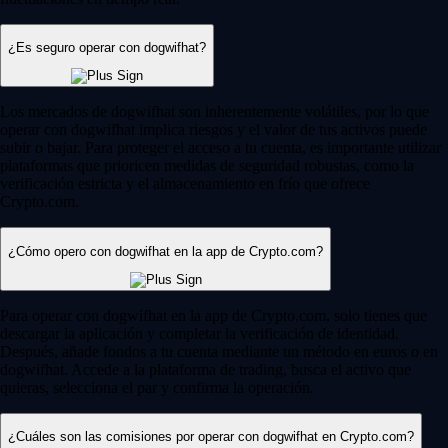
¿Es seguro operar con dogwifhat?
Los mercados de dogwifhat son inherentemente volátiles, por lo que
operar con dogwifhat implica riesgos y el valor de tus activos puede
subir o bajar. Para proteger el acceso a tu cuenta, es importante utilizar
plataformas que prioricen medidas de seguridad robustas, como la
verificación estricta y el almacenamiento en frío que ofrece
Crypto.com.
¿Cómo opero con dogwifhat en la app de Crypto.com?
Para operar con dogwifhat en la app de Crypto.com, solo tienes que
descargar la aplicación y completar la verificación de identidad.
Después, añade fondos a tu cuenta mediante un método en euros o en
dogwifhat. Accede a la plataforma de trading, busca el activo que
quieras, selecciona el par y confirma la operación.
¿Cuáles son las comisiones por operar con dogwifhat en Crypto.com?