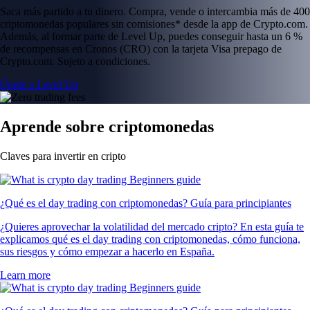
Saca más partido a tu dinero. Compra, vende o intercambia más de 400
criptomonedas populares sin comisiones* desde la app de Crypto.com.
Además, al formar parte de Level Up, puedes conseguir hasta un 6 %
de recompensas en Cronos (CRO) con la tarjeta Visa prepago de
Crypto.com. Sujeto a condiciones.
Únete a Level Up
Aprende sobre criptomonedas
Claves para invertir en cripto
¿Qué es el day trading con criptomonedas? Guía para principiantes
¿Quieres aprovechar la volatilidad del mercado cripto? En esta guía te
explicamos qué es el day trading con criptomonedas, cómo funciona,
sus riesgos y cómo empezar a hacerlo en España.
Learn more