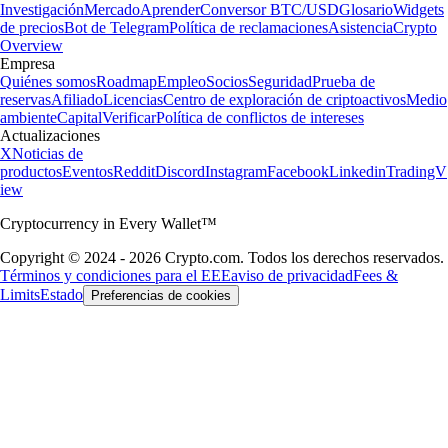
Investigación
Mercado
Aprender
Conversor BTC/USD
Glosario
Widgets
de precios
Bot de Telegram
Política de reclamaciones
Asistencia
Crypto
Overview
Empresa
Quiénes somos
Roadmap
Empleo
Socios
Seguridad
Prueba de
reservas
Afiliado
Licencias
Centro de exploración de criptoactivos
Medio
ambiente
Capital
Verificar
Política de conflictos de intereses
Actualizaciones
X
Noticias de
productos
Eventos
Reddit
Discord
Instagram
Facebook
Linkedin
TradingV
iew
Cryptocurrency in Every Wallet™
Copyright © 2024 - 2026 Crypto.com. Todos los derechos reservados.
Términos y condiciones para el EEE
aviso de privacidad
Fees &
Limits
Estado
Preferencias de cookies