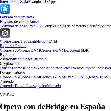
Intercambios
Stake
Examinar DApps
Pay
Para comerciantes
Registro de comerciantes
Terminal de pago
Pay SDK
Complementos de comercio electrónico
Pred
Cronos
Capa 1 compatible con EVM
Explorar Cronos
Cronos PoS
Cronos EVM
Cronos zkEVM
AI Agent SDK
Explorar
Afiliado
Instituciones
Custodia
Crypto.com
Quiénes somos
Noticias
Noticias de productos
Eventos
Empleo
Socios
Se
Desarrolladores
Cronos PoS
Cronos EVM
Cronos zkEVM
Pay SDK
AI Agent SDK
MCP
Aprender
Aprender
Bitcoin
Investigación
Mercado
CRIPTO
Opera con deBridge en España