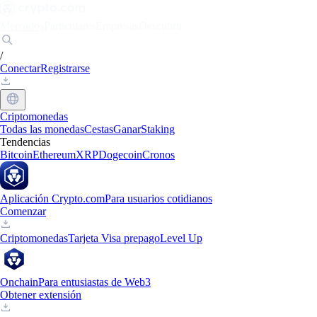
Mercados
Particulares
Empresas
Descubrir
/
Conectar
Registrarse
Criptomonedas
Todas las monedas
Cestas
Ganar
Staking
Tendencias
Bitcoin
Ethereum
XRP
Dogecoin
Cronos
Aplicación Crypto.com
Para usuarios cotidianos
Comenzar
Criptomonedas
Tarjeta Visa prepago
Level Up
Onchain
Para entusiastas de Web3
Obtener extensión