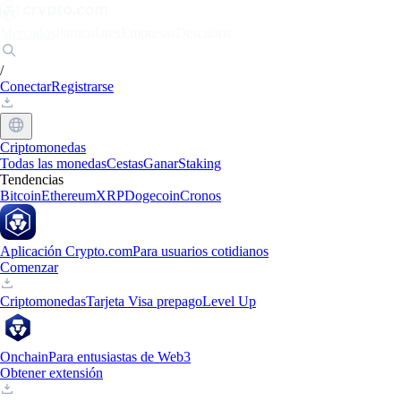
Mercados
Particulares
Empresas
Descubrir
/
Conectar
Registrarse
Criptomonedas
Todas las monedas
Cestas
Ganar
Staking
Tendencias
Bitcoin
Ethereum
XRP
Dogecoin
Cronos
Aplicación Crypto.com
Para usuarios cotidianos
Comenzar
Criptomonedas
Tarjeta Visa prepago
Level Up
Onchain
Para entusiastas de Web3
Obtener extensión