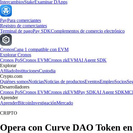
Intercambios
Stake
Examinar DApps
Pay
Para comerciantes
Registro de comerciantes
Terminal de pago
Pay SDK
Complementos de comercio electrónico
Cronos
Capa 1 compatible con EVM
Explorar Cronos
Cronos PoS
Cronos EVM
Cronos zkEVM
AI Agent SDK
Explorar
Afiliado
Instituciones
Custodia
Crypto.com
Quiénes somos
Noticias
Noticias de productos
Eventos
Empleo
Socios
Se
Desarrolladores
Cronos PoS
Cronos EVM
Cronos zkEVM
Pay SDK
AI Agent SDK
MCP
Aprender
Aprender
Bitcoin
Investigación
Mercado
CRIPTO
Opera con Curve DAO Token en