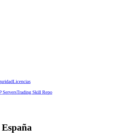
guridad
Licencias
 Servers
Trading Skill Repo
 España