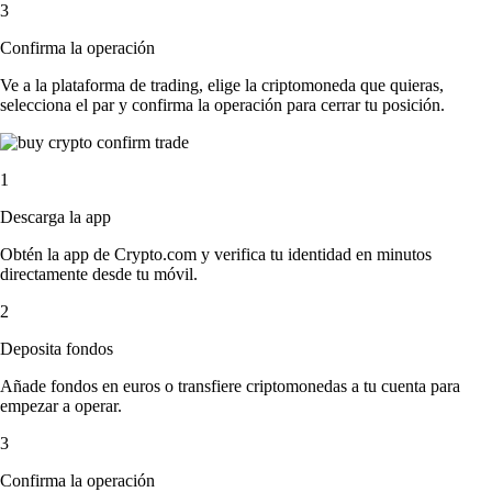
3
Confirma la operación
Ve a la plataforma de trading, elige la criptomoneda que quieras,
selecciona el par y confirma la operación para cerrar tu posición.
1
Descarga la app
Obtén la app de Crypto.com y verifica tu identidad en minutos
directamente desde tu móvil.
2
Deposita fondos
Añade fondos en euros o transfiere criptomonedas a tu cuenta para
empezar a operar.
3
Confirma la operación