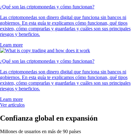
¿Qué son las criptomonedas y cómo funcionan?
Las criptomonedas son dinero digital que funciona sin bancos ni
gobiernos. En esta guía te explicamos cómo funcionan, qué tipos
existen, cómo comprarlas y guardarlas y cuáles son sus principales
riesgos y beneficios.
Learn more
¿Qué son las criptomonedas y cómo funcionan?
Las criptomonedas son dinero digital que funciona sin bancos ni
gobiernos. En esta guía te explicamos cómo funcionan, qué tipos
existen, cómo comprarlas y guardarlas y cuáles son sus principales
riesgos y beneficios.
Learn more
Ver artículos
Confianza global en expansión
Millones de usuarios en más de 90 países