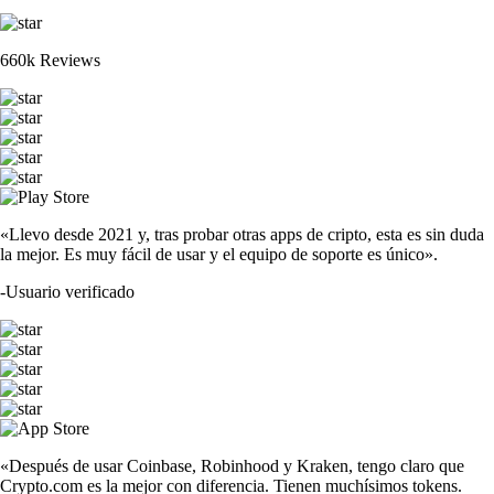
660k Reviews
«Llevo desde 2021 y, tras probar otras apps de cripto, esta es sin duda
la mejor. Es muy fácil de usar y el equipo de soporte es único».
-
Usuario verificado
«Después de usar Coinbase, Robinhood y Kraken, tengo claro que
Crypto.com es la mejor con diferencia. Tienen muchísimos tokens.