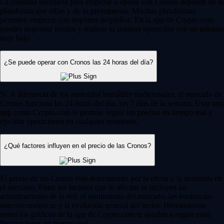
La cantidad necesaria para empezar a operar con Cronos depende de la
plataforma que elijas y de tu presupuesto. Muchas plataformas
permiten empezar con importes pequeños. En la app de Crypto.com
puedes depositar fondos y realizar tu primera operación con un mínimo
muy bajo.
¿Se puede operar con Cronos las 24 horas del día?
Sí. A diferencia de los mercados bursátiles tradicionales, el mercado de
Cronos funciona las 24 horas del día, los 7 días de la semana. Usar una
app como Crypto.com te permite seguir los precios en tiempo real y
ejecutar operaciones en cualquier momento.
¿Qué factores influyen en el precio de las Cronos?
El precio de las Cronos está determinado por la oferta y la demanda en
el mercado. Entre los factores que lo afectan se incluyen las
actualizaciones de la red, el sentimiento del mercado, las tendencias
macroeconómicas y la evolución general del sector. Herramientas
como los gráficos de la app de Crypto.com te ayudan a seguir estas
fluctuaciones en tiempo real.