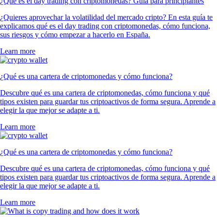
¿Qué es el day trading con criptomonedas? Guía para principiantes
¿Quieres aprovechar la volatilidad del mercado cripto? En esta guía te
explicamos qué es el day trading con criptomonedas, cómo funciona,
sus riesgos y cómo empezar a hacerlo en España.
Learn more
¿Qué es una cartera de criptomonedas y cómo funciona?
Descubre qué es una cartera de criptomonedas, cómo funciona y qué
tipos existen para guardar tus criptoactivos de forma segura. Aprende a
elegir la que mejor se adapte a ti.
Learn more
¿Qué es una cartera de criptomonedas y cómo funciona?
Descubre qué es una cartera de criptomonedas, cómo funciona y qué
tipos existen para guardar tus criptoactivos de forma segura. Aprende a
elegir la que mejor se adapte a ti.
Learn more