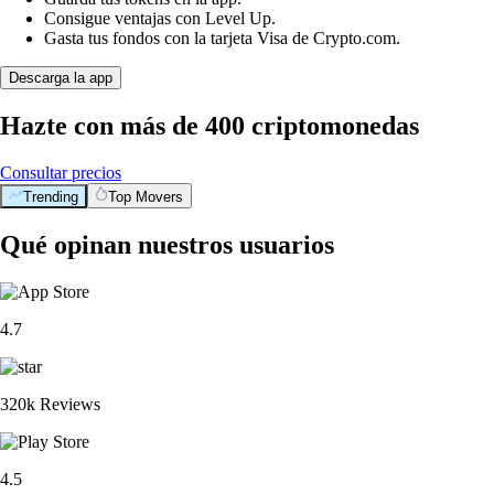
Consigue ventajas con Level Up.
Gasta tus fondos con la tarjeta Visa de Crypto.com.
Descarga la app
Hazte con más de 400 criptomonedas
Consultar precios
Trending
Top Movers
Qué opinan nuestros usuarios
4.7
320k Reviews
4.5