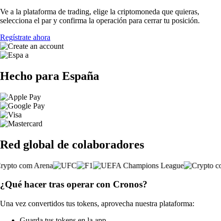
Ve a la plataforma de trading, elige la criptomoneda que quieras,
selecciona el par y confirma la operación para cerrar tu posición.
Regístrate ahora
Hecho para España
Red global de colaboradores
¿Qué hacer tras operar con Cronos?
Una vez convertidos tus tokens, aprovecha nuestra plataforma:
Guarda tus tokens en la app.