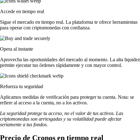
Accede en tiempo real
Sigue el mercado en tiempo real. La plataforma te ofrece herramientas
para operar con criptomonedas con confianza.
Opera al instante
Aprovecha las oportunidades del mercado al momento. La alta liquidez
permite ejecutar tus órdenes rápidamente y con mayor control.
Refuerza tu seguridad
Aplicamos medidas de verificación para proteger tu cuenta. Nota: se
refiere al acceso a la cuenta, no a los activos.
La seguridad protege tu acceso, no el valor de tus activos. Las
criptomonedas son arriesgadas y su volatilidad puede afectar
seriamente a tus fondos.
Precio de Cronos en tiempo real