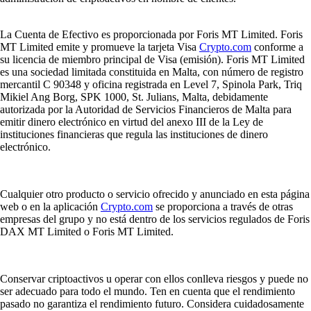
La Cuenta de Efectivo es proporcionada por Foris MT Limited. Foris
MT Limited emite y promueve la tarjeta Visa
Crypto.com
conforme a
su licencia de miembro principal de Visa (emisión). Foris MT Limited
es una sociedad limitada constituida en Malta, con número de registro
mercantil C 90348 y oficina registrada en Level 7, Spinola Park, Triq
Mikiel Ang Borg, SPK 1000, St. Julians, Malta, debidamente
autorizada por la Autoridad de Servicios Financieros de Malta para
emitir dinero electrónico en virtud del anexo III de la Ley de
instituciones financieras que regula las instituciones de dinero
electrónico.
Cualquier otro producto o servicio ofrecido y anunciado en esta página
web o en la aplicación
Crypto.com
se proporciona a través de otras
empresas del grupo y no está dentro de los servicios regulados de Foris
DAX MT Limited o Foris MT Limited.
Conservar criptoactivos u operar con ellos conlleva riesgos y puede no
ser adecuado para todo el mundo. Ten en cuenta que el rendimiento
pasado no garantiza el rendimiento futuro. Considera cuidadosamente