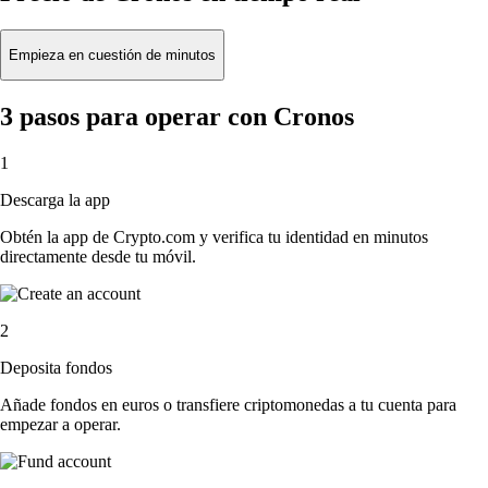
Empieza en cuestión de minutos
3 pasos para operar con Cronos
1
Descarga la app
Obtén la app de Crypto.com y verifica tu identidad en minutos
directamente desde tu móvil.
2
Deposita fondos
Añade fondos en euros o transfiere criptomonedas a tu cuenta para
empezar a operar.