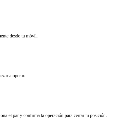
mente desde tu móvil.
ezar a operar.
iona el par y confirma la operación para cerrar tu posición.