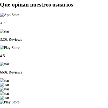
Qué opinan nuestros usuarios
4.7
320k Reviews
4.5
660k Reviews