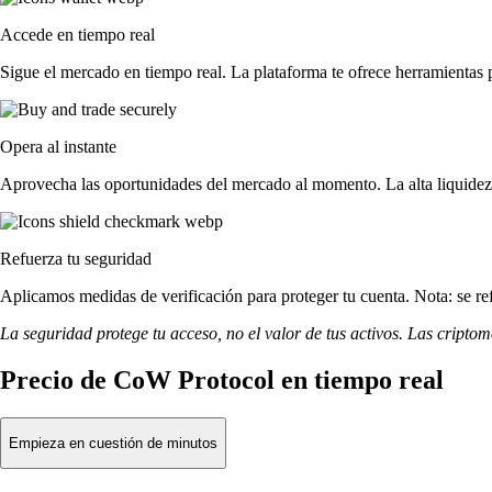
Accede en tiempo real
Sigue el mercado en tiempo real. La plataforma te ofrece herramientas
Opera al instante
Aprovecha las oportunidades del mercado al momento. La alta liquidez 
Refuerza tu seguridad
Aplicamos medidas de verificación para proteger tu cuenta. Nota: se refi
La seguridad protege tu acceso, no el valor de tus activos. Las cripto
Precio de CoW Protocol en tiempo real
Empieza en cuestión de minutos