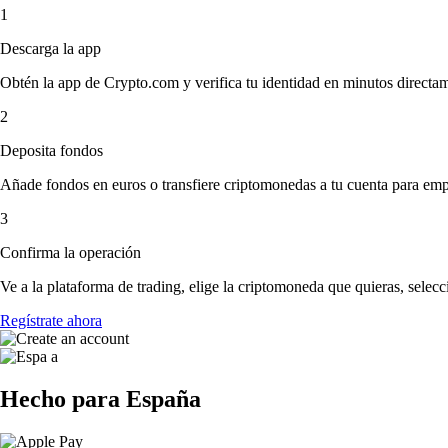
1
Descarga la app
Obtén la app de Crypto.com y verifica tu identidad en minutos directa
2
Deposita fondos
Añade fondos en euros o transfiere criptomonedas a tu cuenta para emp
3
Confirma la operación
Ve a la plataforma de trading, elige la criptomoneda que quieras, selecc
Regístrate ahora
Hecho para España