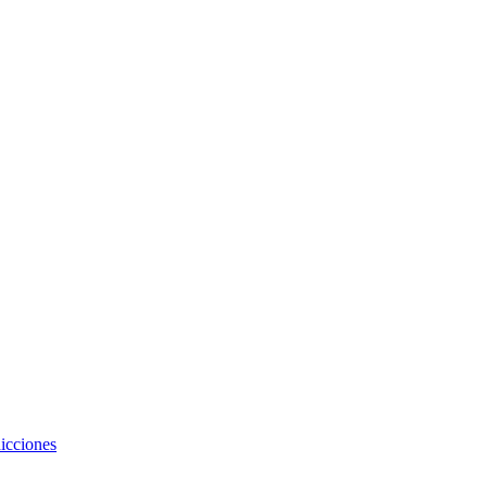
icciones