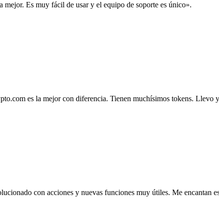
la mejor. Es muy fácil de usar y el equipo de soporte es único».
.com es la mejor con diferencia. Tienen muchísimos tokens. Llevo ya 4
lucionado con acciones y nuevas funciones muy útiles. Me encantan esta