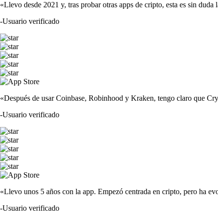
«Llevo desde 2021 y, tras probar otras apps de cripto, esta es sin duda 
-
Usuario verificado
«Después de usar Coinbase, Robinhood y Kraken, tengo claro que Crypto
-
Usuario verificado
«Llevo unos 5 años con la app. Empezó centrada en cripto, pero ha evo
-
Usuario verificado