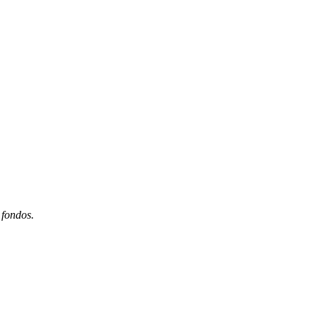
 fondos.