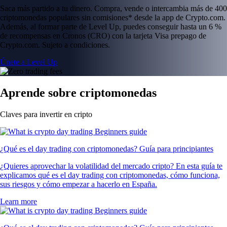
Saca más partido a tu dinero. Compra, vende o intercambia más de 400
criptomonedas populares sin comisiones* desde la app de Crypto.com.
Además, al formar parte de Level Up, puedes conseguir hasta un 6 %
de recompensas en Cronos (CRO) con la tarjeta Visa prepago de
Crypto.com. Sujeto a condiciones.
Únete a Level Up
Aprende sobre criptomonedas
Claves para invertir en cripto
¿Qué es el day trading con criptomonedas? Guía para principiantes
¿Quieres aprovechar la volatilidad del mercado cripto? En esta guía te
explicamos qué es el day trading con criptomonedas, cómo funciona,
sus riesgos y cómo empezar a hacerlo en España.
Learn more