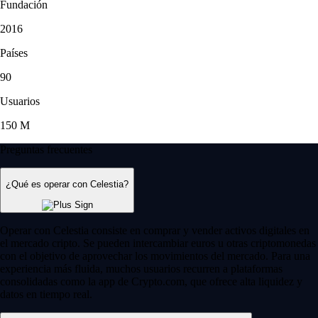
Fundación
2016
Países
90
Usuarios
150 M
Preguntas frecuentes
¿Qué es operar con Celestia?
Operar con Celestia consiste en comprar y vender activos digitales en
el mercado cripto. Se pueden intercambiar euros u otras criptomonedas
con el objetivo de aprovechar los movimientos del mercado. Para una
experiencia más fluida, muchos usuarios recurren a plataformas
consolidadas como la app de Crypto.com, que ofrece alta liquidez y
datos en tiempo real.