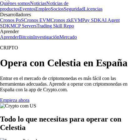
Quiénes somos
Noticias
Noticias de
productos
Eventos
Empleo
Socios
Seguridad
Licencias
Desarrolladores
Cronos PoS
Cronos EVM
Cronos zkEVM
Pay SDK
AI Agent
SDK
MCP Servers
Trading Skill Repo
Aprender
Aprender
Bitcoin
Investigación
Mercado
CRIPTO
Opera con Celestia en España
Entrar en el mercado de criptomonedas es más fácil con las
herramientas adecuadas. Aprende a operar con criptomonedas en
España con la app de Crypto.com.
Empieza ahora
Todo lo que necesitas para operar con
Celestia