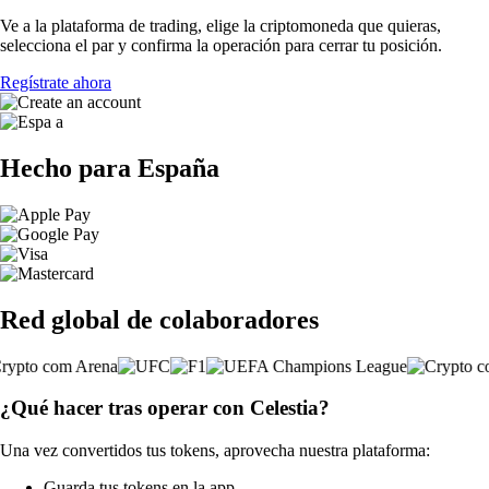
Ve a la plataforma de trading, elige la criptomoneda que quieras,
selecciona el par y confirma la operación para cerrar tu posición.
Regístrate ahora
Hecho para España
Red global de colaboradores
¿Qué hacer tras operar con Celestia?
Una vez convertidos tus tokens, aprovecha nuestra plataforma:
Guarda tus tokens en la app.