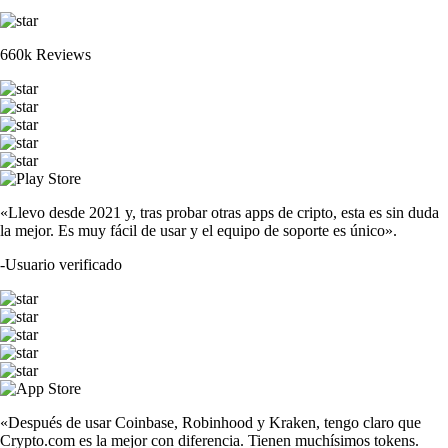
660k Reviews
«Llevo desde 2021 y, tras probar otras apps de cripto, esta es sin duda
la mejor. Es muy fácil de usar y el equipo de soporte es único».
-
Usuario verificado
«Después de usar Coinbase, Robinhood y Kraken, tengo claro que
Crypto.com es la mejor con diferencia. Tienen muchísimos tokens.