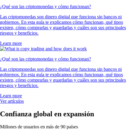
¿Qué son las criptomonedas y cómo funcionan?
Las criptomonedas son dinero digital que funciona sin bancos ni
gobiernos. En esta guía te explicamos cómo funcionan, qué tipos
existen, cómo comprarlas y guardarlas y cuáles son sus principales
riesgos y beneficios.
Learn more
¿Qué son las criptomonedas y cómo funcionan?
Las criptomonedas son dinero digital que funciona sin bancos ni
gobiernos. En esta guía te explicamos cómo funcionan, qué tipos
existen, cómo comprarlas y guardarlas y cuáles son sus principales
riesgos y beneficios.
Learn more
Ver artículos
Confianza global en expansión
Millones de usuarios en más de 90 países