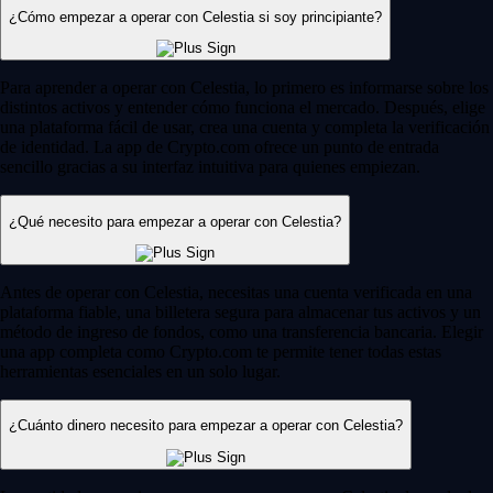
¿Cómo empezar a operar con Celestia si soy principiante?
Para aprender a operar con Celestia, lo primero es informarse sobre los
distintos activos y entender cómo funciona el mercado. Después, elige
una plataforma fácil de usar, crea una cuenta y completa la verificación
de identidad. La app de Crypto.com ofrece un punto de entrada
sencillo gracias a su interfaz intuitiva para quienes empiezan.
¿Qué necesito para empezar a operar con Celestia?
Antes de operar con Celestia, necesitas una cuenta verificada en una
plataforma fiable, una billetera segura para almacenar tus activos y un
método de ingreso de fondos, como una transferencia bancaria. Elegir
una app completa como Crypto.com te permite tener todas estas
herramientas esenciales en un solo lugar.
¿Cuánto dinero necesito para empezar a operar con Celestia?