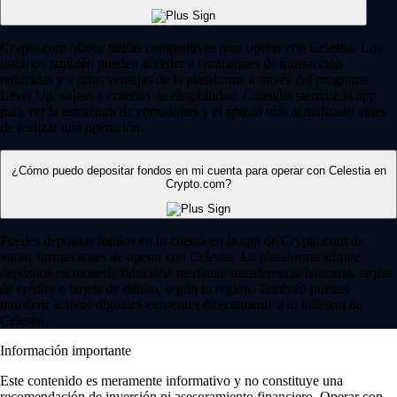
Crypto.com ofrece tarifas competitivas para operar con Celestia. Los
usuarios también pueden acceder a comisiones de transacción
reducidas y a otras ventajas de la plataforma a través del programa
Level Up, sujeto a criterios de elegibilidad. Consulta siempre la app
para ver la estructura de comisiones y el spread más actualizado antes
de realizar una operación.
¿Cómo puedo depositar fondos en mi cuenta para operar con Celestia en
Crypto.com?
Puedes depositar fondos en tu cuenta en la app de Crypto.com de
varias formas antes de operar con Celestia. La plataforma admite
depósitos en moneda fiduciaria mediante transferencia bancaria, tarjeta
de crédito o tarjeta de débito, según tu región. También puedes
transferir activos digitales existentes directamente a tu billetera de
Celestia.
Información importante
Este contenido es meramente informativo y no constituye una
recomendación de inversión ni asesoramiento financiero. Operar con