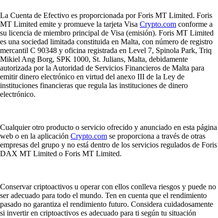
La Cuenta de Efectivo es proporcionada por Foris MT Limited. Foris
MT Limited emite y promueve la tarjeta Visa
Crypto.com
conforme a
su licencia de miembro principal de Visa (emisión). Foris MT Limited
es una sociedad limitada constituida en Malta, con número de registro
mercantil C 90348 y oficina registrada en Level 7, Spinola Park, Triq
Mikiel Ang Borg, SPK 1000, St. Julians, Malta, debidamente
autorizada por la Autoridad de Servicios Financieros de Malta para
emitir dinero electrónico en virtud del anexo III de la Ley de
instituciones financieras que regula las instituciones de dinero
electrónico.
Cualquier otro producto o servicio ofrecido y anunciado en esta página
web o en la aplicación
Crypto.com
se proporciona a través de otras
empresas del grupo y no está dentro de los servicios regulados de Foris
DAX MT Limited o Foris MT Limited.
Conservar criptoactivos u operar con ellos conlleva riesgos y puede no
ser adecuado para todo el mundo. Ten en cuenta que el rendimiento
pasado no garantiza el rendimiento futuro. Considera cuidadosamente
si invertir en criptoactivos es adecuado para ti según tu situación