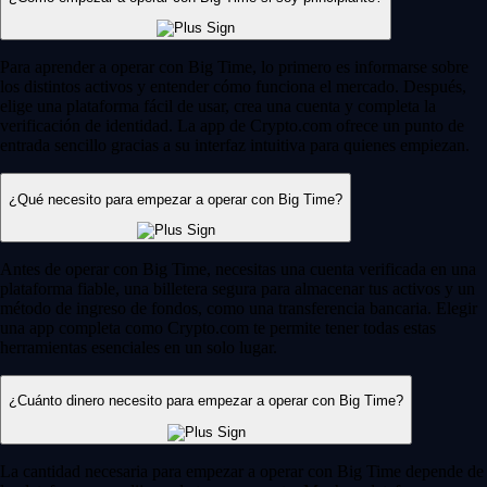
Para aprender a operar con Big Time, lo primero es informarse sobre
los distintos activos y entender cómo funciona el mercado. Después,
elige una plataforma fácil de usar, crea una cuenta y completa la
verificación de identidad. La app de Crypto.com ofrece un punto de
entrada sencillo gracias a su interfaz intuitiva para quienes empiezan.
¿Qué necesito para empezar a operar con Big Time?
Antes de operar con Big Time, necesitas una cuenta verificada en una
plataforma fiable, una billetera segura para almacenar tus activos y un
método de ingreso de fondos, como una transferencia bancaria. Elegir
una app completa como Crypto.com te permite tener todas estas
herramientas esenciales en un solo lugar.
¿Cuánto dinero necesito para empezar a operar con Big Time?
La cantidad necesaria para empezar a operar con Big Time depende de