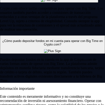
Crypto.com ofrece tarifas competitivas para operar con Big Time. Los
usuarios también pueden acceder a comisiones de transacción
reducidas y a otras ventajas de la plataforma a través del programa
Level Up, sujeto a criterios de elegibilidad. Consulta siempre la app
para ver la estructura de comisiones y el spread más actualizado antes
de realizar una operación.
¿Cómo puedo depositar fondos en mi cuenta para operar con Big Time en
Crypto.com?
Puedes depositar fondos en tu cuenta en la app de Crypto.com de
varias formas antes de operar con Big Time. La plataforma admite
depósitos en moneda fiduciaria mediante transferencia bancaria, tarjeta
de crédito o tarjeta de débito, según tu región. También puedes
transferir activos digitales existentes directamente a tu billetera de Big
Time.
Información importante
Este contenido es meramente informativo y no constituye una
recomendación de inversión ni asesoramiento financiero. Operar con
criptomonedas conlleva riesgos, como la volatilidad de los precios y la