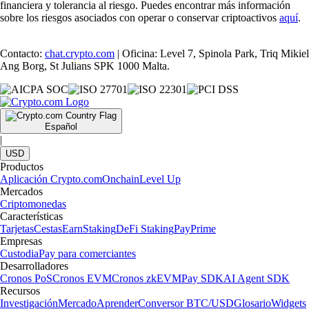
financiera y tolerancia al riesgo. Puedes encontrar más información
sobre los riesgos asociados con operar o conservar criptoactivos
aquí
.
Contacto:
chat.crypto.com
| Oficina: Level 7, Spinola Park, Triq Mikiel
Ang Borg, St Julians SPK 1000 Malta.
Español
|
USD
Productos
Aplicación Crypto.com
Onchain
Level Up
Mercados
Criptomonedas
Características
Tarjetas
Cestas
Earn
Staking
DeFi Staking
Pay
Prime
Empresas
Custodia
Pay para comerciantes
Desarrolladores
Cronos PoS
Cronos EVM
Cronos zkEVM
Pay SDK
AI Agent SDK
Recursos
Investigación
Mercado
Aprender
Conversor BTC/USD
Glosario
Widgets