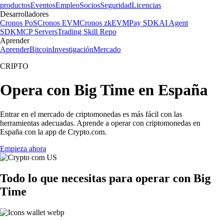
productos
Eventos
Empleo
Socios
Seguridad
Licencias
Desarrolladores
Cronos PoS
Cronos EVM
Cronos zkEVM
Pay SDK
AI Agent
SDK
MCP Servers
Trading Skill Repo
Aprender
Aprender
Bitcoin
Investigación
Mercado
CRIPTO
Opera con Big Time en España
Entrar en el mercado de criptomonedas es más fácil con las
herramientas adecuadas. Aprende a operar con criptomonedas en
España con la app de Crypto.com.
Empieza ahora
Todo lo que necesitas para operar con Big
Time