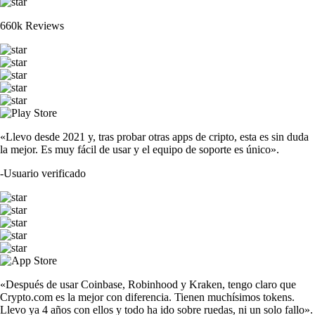
660k Reviews
«Llevo desde 2021 y, tras probar otras apps de cripto, esta es sin duda
la mejor. Es muy fácil de usar y el equipo de soporte es único».
-
Usuario verificado
«Después de usar Coinbase, Robinhood y Kraken, tengo claro que
Crypto.com es la mejor con diferencia. Tienen muchísimos tokens.
Llevo ya 4 años con ellos y todo ha ido sobre ruedas, ni un solo fallo».