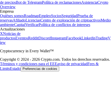
de precios
Bot de Telegram
Política de reclamaciones
Asistencia
Crypto
Overview
Empresa
Quiénes somos
Roadmap
Empleo
Socios
Seguridad
Prueba de
reservas
Afiliado
Licencias
Centro de exploración de criptoactivos
Medio
ambiente
Capital
Verificar
Política de conflictos de intereses
Actualizaciones
X
Noticias de
productos
Eventos
Reddit
Discord
Instagram
Facebook
Linkedin
TradingV
iew
Cryptocurrency in Every Wallet™
Copyright © 2024 - 2026 Crypto.com. Todos los derechos reservados.
Términos y condiciones para el EEE
aviso de privacidad
Fees &
Limits
Estado
Preferencias de cookies