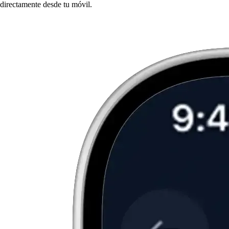
directamente desde tu móvil.