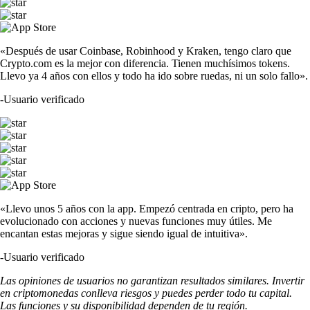
«Después de usar Coinbase, Robinhood y Kraken, tengo claro que
Crypto.com es la mejor con diferencia. Tienen muchísimos tokens.
Llevo ya 4 años con ellos y todo ha ido sobre ruedas, ni un solo fallo».
-
Usuario verificado
«Llevo unos 5 años con la app. Empezó centrada en cripto, pero ha
evolucionado con acciones y nuevas funciones muy útiles. Me
encantan estas mejoras y sigue siendo igual de intuitiva».
-
Usuario verificado
Las opiniones de usuarios no garantizan resultados similares. Invertir
en criptomonedas conlleva riesgos y puedes perder todo tu capital.
Las funciones y su disponibilidad dependen de tu región.