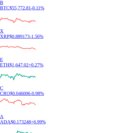
B
BTC
$
55,772.81
-0.11
%
X
XRP
$
0.889173
-1.56
%
E
ETH
$
1,647.02
+
0.27
%
C
CRO
$
0.046006
-0.98
%
A
ADA
$
0.173248
+
6.99
%