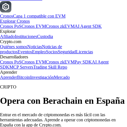
Cronos
Capa 1 compatible con EVM
Explorar Cronos
Cronos PoS
Cronos EVM
Cronos zkEVM
AI Agent SDK
Explorar
Afiliado
Instituciones
Custodia
Crypto.com
Quiénes somos
Noticias
Noticias de
productos
Eventos
Empleo
Socios
Seguridad
Licencias
Desarrolladores
Cronos PoS
Cronos EVM
Cronos zkEVM
Pay SDK
AI Agent
SDK
MCP Servers
Trading Skill Repo
Aprender
Aprender
Bitcoin
Investigación
Mercado
CRIPTO
Opera con Berachain en España
Entrar en el mercado de criptomonedas es más fácil con las
herramientas adecuadas. Aprende a operar con criptomonedas en
España con la app de Crypto.com.