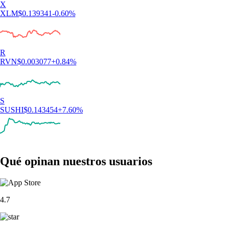
X
XLM
$
0.139341
-0.60
%
R
RVN
$
0.003077
+
0.84
%
S
SUSHI
$
0.143454
+
7.60
%
Qué opinan nuestros usuarios
4.7