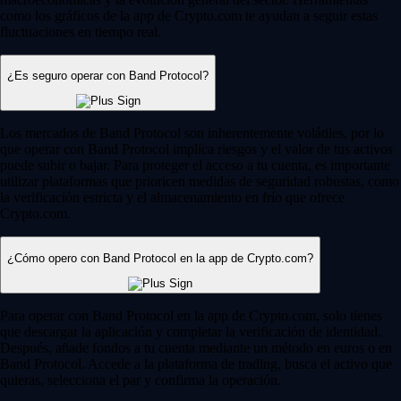
como los gráficos de la app de Crypto.com te ayudan a seguir estas
fluctuaciones en tiempo real.
¿Es seguro operar con Band Protocol?
Los mercados de Band Protocol son inherentemente volátiles, por lo
que operar con Band Protocol implica riesgos y el valor de tus activos
puede subir o bajar. Para proteger el acceso a tu cuenta, es importante
utilizar plataformas que prioricen medidas de seguridad robustas, como
la verificación estricta y el almacenamiento en frío que ofrece
Crypto.com.
¿Cómo opero con Band Protocol en la app de Crypto.com?
Para operar con Band Protocol en la app de Crypto.com, solo tienes
que descargar la aplicación y completar la verificación de identidad.
Después, añade fondos a tu cuenta mediante un método en euros o en
Band Protocol. Accede a la plataforma de trading, busca el activo que
quieras, selecciona el par y confirma la operación.