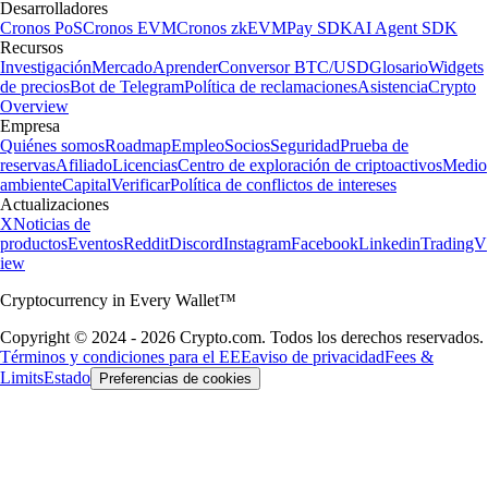
Desarrolladores
Cronos PoS
Cronos EVM
Cronos zkEVM
Pay SDK
AI Agent SDK
Recursos
Investigación
Mercado
Aprender
Conversor BTC/USD
Glosario
Widgets
de precios
Bot de Telegram
Política de reclamaciones
Asistencia
Crypto
Overview
Empresa
Quiénes somos
Roadmap
Empleo
Socios
Seguridad
Prueba de
reservas
Afiliado
Licencias
Centro de exploración de criptoactivos
Medio
ambiente
Capital
Verificar
Política de conflictos de intereses
Actualizaciones
X
Noticias de
productos
Eventos
Reddit
Discord
Instagram
Facebook
Linkedin
TradingV
iew
Cryptocurrency in Every Wallet™
Copyright © 2024 - 2026 Crypto.com. Todos los derechos reservados.
Términos y condiciones para el EEE
aviso de privacidad
Fees &
Limits
Estado
Preferencias de cookies