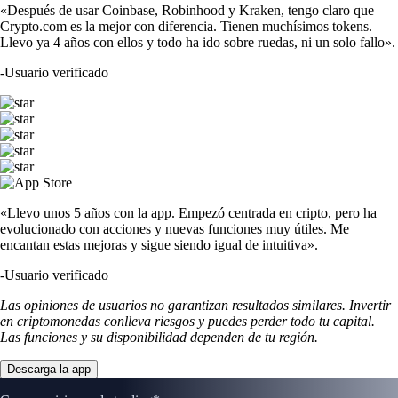
«Después de usar Coinbase, Robinhood y Kraken, tengo claro que
Crypto.com es la mejor con diferencia. Tienen muchísimos tokens.
Llevo ya 4 años con ellos y todo ha ido sobre ruedas, ni un solo fallo».
-
Usuario verificado
«Llevo unos 5 años con la app. Empezó centrada en cripto, pero ha
evolucionado con acciones y nuevas funciones muy útiles. Me
encantan estas mejoras y sigue siendo igual de intuitiva».
-
Usuario verificado
Las opiniones de usuarios no garantizan resultados similares. Invertir
en criptomonedas conlleva riesgos y puedes perder todo tu capital.
Las funciones y su disponibilidad dependen de tu región.
Descarga la app