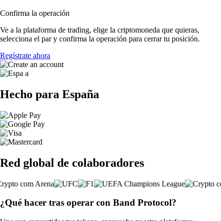
Confirma la operación
Ve a la plataforma de trading, elige la criptomoneda que quieras,
selecciona el par y confirma la operación para cerrar tu posición.
Regístrate ahora
Hecho para España
Red global de colaboradores
¿Qué hacer tras operar con Band Protocol?