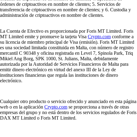
órdenes de criptoactivos en nombre de clientes; 5. Servicios de
transferencia de criptoactivos en nombre de clientes; y 6. Custodia y
administración de criptoactivos en nombre de clientes.
La Cuenta de Efectivo es proporcionada por Foris MT Limited. Foris
MT Limited emite y promueve la tarjeta Visa
Crypto.com
conforme a
su licencia de miembro principal de Visa (emisión). Foris MT Limited
es una sociedad limitada constituida en Malta, con número de registro
mercantil C 90348 y oficina registrada en Level 7, Spinola Park, Triq
Mikiel Ang Borg, SPK 1000, St. Julians, Malta, debidamente
autorizada por la Autoridad de Servicios Financieros de Malta para
emitir dinero electrónico en virtud del anexo III de la Ley de
instituciones financieras que regula las instituciones de dinero
electrónico.
Cualquier otro producto o servicio ofrecido y anunciado en esta página
web o en la aplicación
Crypto.com
se proporciona a través de otras
empresas del grupo y no está dentro de los servicios regulados de Foris
DAX MT Limited o Foris MT Limited.