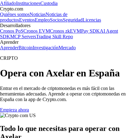
Afiliado
Instituciones
Custodia
Crypto.com
Quiénes somos
Noticias
Noticias de
productos
Eventos
Empleo
Socios
Seguridad
Licencias
Desarrolladores
Cronos PoS
Cronos EVM
Cronos zkEVM
Pay SDK
AI Agent
SDK
MCP Servers
Trading Skill Repo
Aprender
Aprender
Bitcoin
Investigación
Mercado
CRIPTO
Opera con Axelar en España
Entrar en el mercado de criptomonedas es más fácil con las
herramientas adecuadas. Aprende a operar con criptomonedas en
España con la app de Crypto.com.
Empieza ahora
Todo lo que necesitas para operar con
Axelar