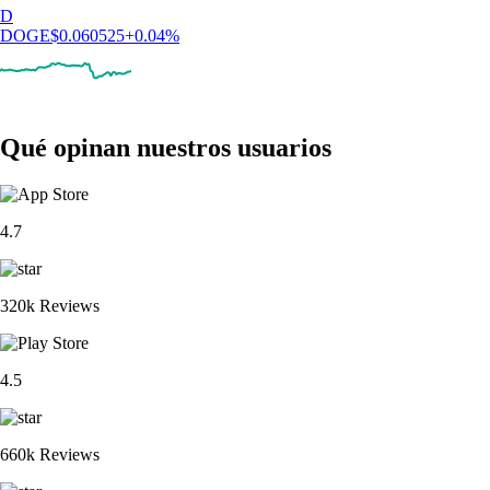
D
DOGE
$
0.060525
+
0.04
%
Qué opinan nuestros usuarios
4.7
320k Reviews
4.5
660k Reviews