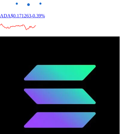
ADA
$
0.171263
-0.39
%