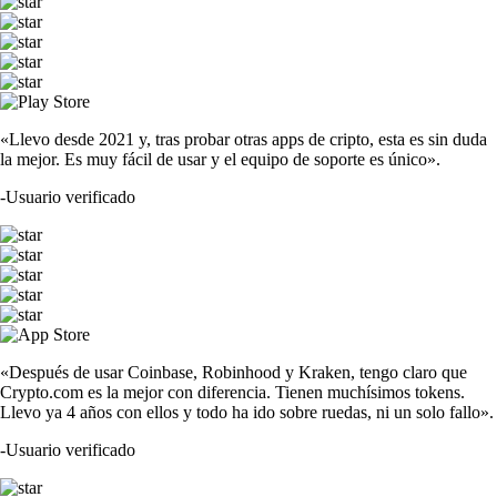
«Llevo desde 2021 y, tras probar otras apps de cripto, esta es sin duda
la mejor. Es muy fácil de usar y el equipo de soporte es único».
-
Usuario verificado
«Después de usar Coinbase, Robinhood y Kraken, tengo claro que
Crypto.com es la mejor con diferencia. Tienen muchísimos tokens.
Llevo ya 4 años con ellos y todo ha ido sobre ruedas, ni un solo fallo».
-
Usuario verificado