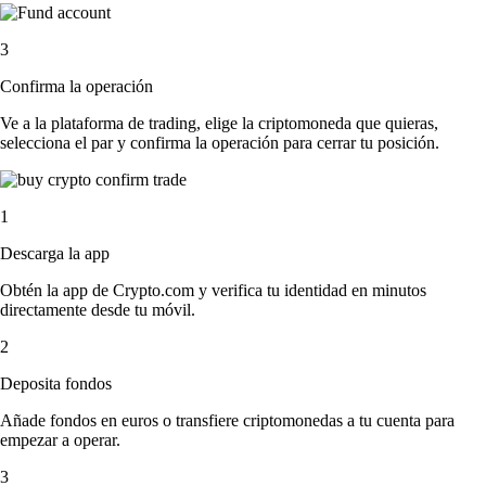
3
Confirma la operación
Ve a la plataforma de trading, elige la criptomoneda que quieras,
selecciona el par y confirma la operación para cerrar tu posición.
1
Descarga la app
Obtén la app de Crypto.com y verifica tu identidad en minutos
directamente desde tu móvil.
2
Deposita fondos
Añade fondos en euros o transfiere criptomonedas a tu cuenta para
empezar a operar.
3