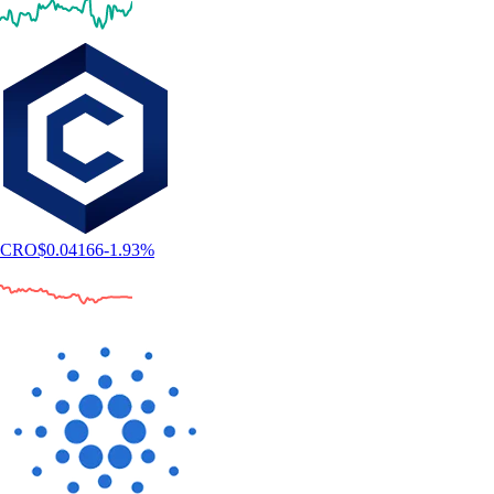
CRO
$
0.04166
-1.93
%