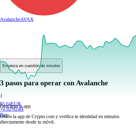
Avalanche
AVAX
Empieza en cuestión de minutos
3 pasos para operar con Avalanche
1
$
5.64
EUR
Descarga la app
+
0.92
%
24H
Buy
Obtén la app de Crypto.com y verifica tu identidad en minutos
directamente desde tu móvil.