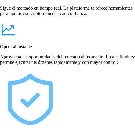
Sigue el mercado en tiempo real. La plataforma te ofrece herramientas
para operar con criptomonedas con confianza.
Opera al instante
Aprovecha las oportunidades del mercado al momento. La alta liquidez
permite ejecutar tus órdenes rápidamente y con mayor control.