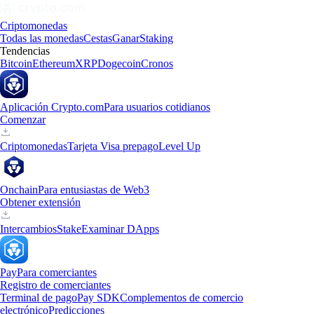
Criptomonedas
Todas las monedas
Cestas
Ganar
Staking
Tendencias
Bitcoin
Ethereum
XRP
Dogecoin
Cronos
Aplicación Crypto.com
Para usuarios cotidianos
Comenzar
Criptomonedas
Tarjeta Visa prepago
Level Up
Onchain
Para entusiastas de Web3
Obtener extensión
Intercambios
Stake
Examinar DApps
Pay
Para comerciantes
Registro de comerciantes
Terminal de pago
Pay SDK
Complementos de comercio
electrónico
Predicciones