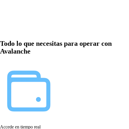
Todo lo que necesitas para operar con
Avalanche
Accede en tiempo real