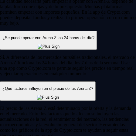
La cantidad necesaria para empezar a operar con Arena-Z depende de
la plataforma que elijas y de tu presupuesto. Muchas plataformas
permiten empezar con importes pequeños. En la app de Crypto.com
puedes depositar fondos y realizar tu primera operación con un mínimo
muy bajo.
¿Se puede operar con Arena-Z las 24 horas del día?
Sí. A diferencia de los mercados bursátiles tradicionales, el mercado de
Arena-Z funciona las 24 horas del día, los 7 días de la semana. Usar
una app como Crypto.com te permite seguir los precios en tiempo real
y ejecutar operaciones en cualquier momento.
¿Qué factores influyen en el precio de las Arena-Z?
El precio de las Arena-Z está determinado por la oferta y la demanda
en el mercado. Entre los factores que lo afectan se incluyen las
actualizaciones de la red, el sentimiento del mercado, las tendencias
macroeconómicas y la evolución general del sector. Herramientas
como los gráficos de la app de Crypto.com te ayudan a seguir estas
fluctuaciones en tiempo real.