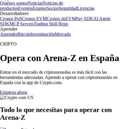
Quiénes somos
Noticias
Noticias de
productos
Eventos
Empleo
Socios
Seguridad
Licencias
Desarrolladores
Cronos PoS
Cronos EVM
Cronos zkEVM
Pay SDK
AI Agent
SDK
MCP Servers
Trading Skill Repo
Aprender
Aprender
Bitcoin
Investigación
Mercado
CRIPTO
Opera con Arena-Z en España
Entrar en el mercado de criptomonedas es más fácil con las
herramientas adecuadas. Aprende a operar con criptomonedas en
España con la app de Crypto.com.
Empieza ahora
Todo lo que necesitas para operar con
Arena-Z