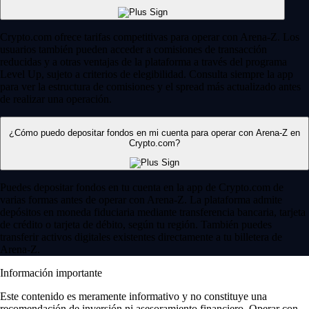
Crypto.com ofrece tarifas competitivas para operar con Arena-Z. Los
usuarios también pueden acceder a comisiones de transacción
reducidas y a otras ventajas de la plataforma a través del programa
Level Up, sujeto a criterios de elegibilidad. Consulta siempre la app
para ver la estructura de comisiones y el spread más actualizado antes
de realizar una operación.
¿Cómo puedo depositar fondos en mi cuenta para operar con Arena-Z en
Crypto.com?
Puedes depositar fondos en tu cuenta en la app de Crypto.com de
varias formas antes de operar con Arena-Z. La plataforma admite
depósitos en moneda fiduciaria mediante transferencia bancaria, tarjeta
de crédito o tarjeta de débito, según tu región. También puedes
transferir activos digitales existentes directamente a tu billetera de
Arena-Z.
Información importante
Este contenido es meramente informativo y no constituye una
recomendación de inversión ni asesoramiento financiero. Operar con