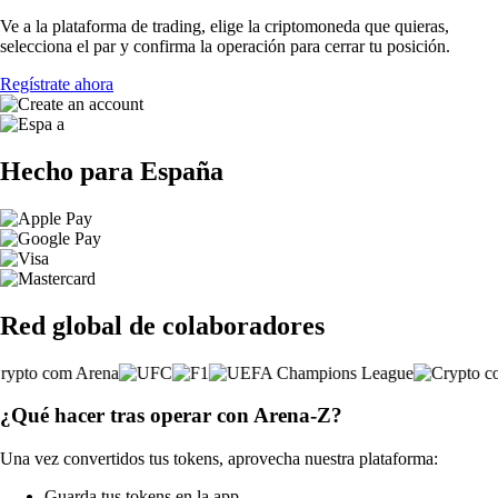
Ve a la plataforma de trading, elige la criptomoneda que quieras,
selecciona el par y confirma la operación para cerrar tu posición.
Regístrate ahora
Hecho para España
Red global de colaboradores
¿Qué hacer tras operar con Arena-Z?
Una vez convertidos tus tokens, aprovecha nuestra plataforma:
Guarda tus tokens en la app.