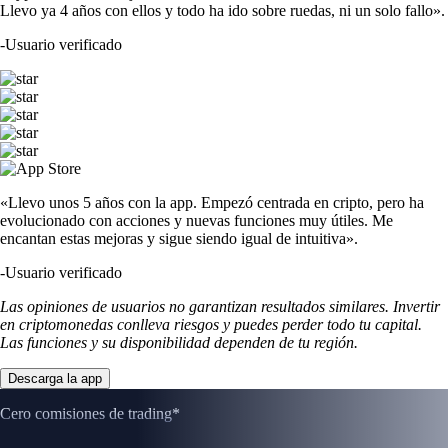
Llevo ya 4 años con ellos y todo ha ido sobre ruedas, ni un solo fallo».
-
Usuario verificado
«Llevo unos 5 años con la app. Empezó centrada en cripto, pero ha
evolucionado con acciones y nuevas funciones muy útiles. Me
encantan estas mejoras y sigue siendo igual de intuitiva».
-
Usuario verificado
Las opiniones de usuarios no garantizan resultados similares. Invertir
en criptomonedas conlleva riesgos y puedes perder todo tu capital.
Las funciones y su disponibilidad dependen de tu región.
Descarga la app
Cero comisiones de trading*