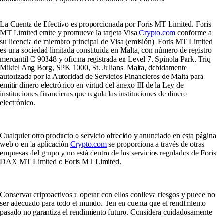
La Cuenta de Efectivo es proporcionada por Foris MT Limited. Foris
MT Limited emite y promueve la tarjeta Visa
Crypto.com
conforme a
su licencia de miembro principal de Visa (emisión). Foris MT Limited
es una sociedad limitada constituida en Malta, con número de registro
mercantil C 90348 y oficina registrada en Level 7, Spinola Park, Triq
Mikiel Ang Borg, SPK 1000, St. Julians, Malta, debidamente
autorizada por la Autoridad de Servicios Financieros de Malta para
emitir dinero electrónico en virtud del anexo III de la Ley de
instituciones financieras que regula las instituciones de dinero
electrónico.
Cualquier otro producto o servicio ofrecido y anunciado en esta página
web o en la aplicación
Crypto.com
se proporciona a través de otras
empresas del grupo y no está dentro de los servicios regulados de Foris
DAX MT Limited o Foris MT Limited.
Conservar criptoactivos u operar con ellos conlleva riesgos y puede no
ser adecuado para todo el mundo. Ten en cuenta que el rendimiento
pasado no garantiza el rendimiento futuro. Considera cuidadosamente