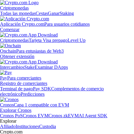
Criptomonedas
Todas las monedas
Cestas
Ganar
Staking
Aplicación Crypto.com
Para usuarios cotidianos
Comenzar
Criptomonedas
Tarjeta Visa prepago
Level Up
Onchain
Para entusiastas de Web3
Obtener extensión
Intercambios
Stake
Examinar DApps
Pay
Para comerciantes
Registro de comerciantes
Terminal de pago
Pay SDK
Complementos de comercio
electrónico
Predicciones
Cronos
Capa 1 compatible con EVM
Explorar Cronos
Cronos PoS
Cronos EVM
Cronos zkEVM
AI Agent SDK
Explorar
Afiliado
Instituciones
Custodia
Crypto.com