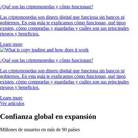
¿Qué son las criptomonedas y cómo funcionan?
Las criptomonedas son dinero digital que funciona sin bancos ni
gobiernos. En esta guía te explicamos cómo funcionan, qué tipos
existen, cómo comprarlas y guardarlas y cuáles son sus principales
riesgos y beneficios.
Learn more
¿Qué son las criptomonedas y cómo funcionan?
Las criptomonedas son dinero digital que funciona sin bancos ni
gobiernos. En esta guía te explicamos cómo funcionan, qué tipos
existen, cómo comprarlas y guardarlas y cuáles son sus principales
riesgos y beneficios.
Learn more
Ver artículos
Confianza global en expansión
Millones de usuarios en más de 90 países