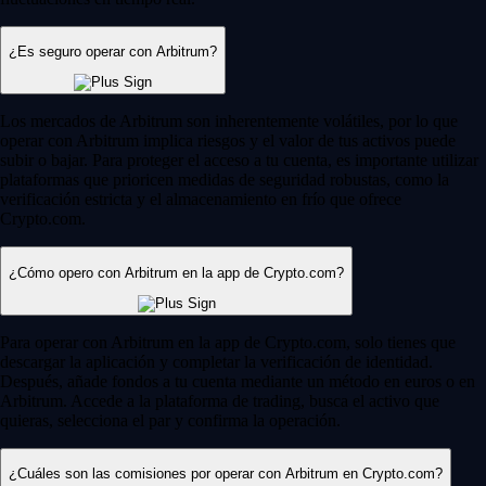
¿Es seguro operar con Arbitrum?
Los mercados de Arbitrum son inherentemente volátiles, por lo que
operar con Arbitrum implica riesgos y el valor de tus activos puede
subir o bajar. Para proteger el acceso a tu cuenta, es importante utilizar
plataformas que prioricen medidas de seguridad robustas, como la
verificación estricta y el almacenamiento en frío que ofrece
Crypto.com.
¿Cómo opero con Arbitrum en la app de Crypto.com?
Para operar con Arbitrum en la app de Crypto.com, solo tienes que
descargar la aplicación y completar la verificación de identidad.
Después, añade fondos a tu cuenta mediante un método en euros o en
Arbitrum. Accede a la plataforma de trading, busca el activo que
quieras, selecciona el par y confirma la operación.
¿Cuáles son las comisiones por operar con Arbitrum en Crypto.com?