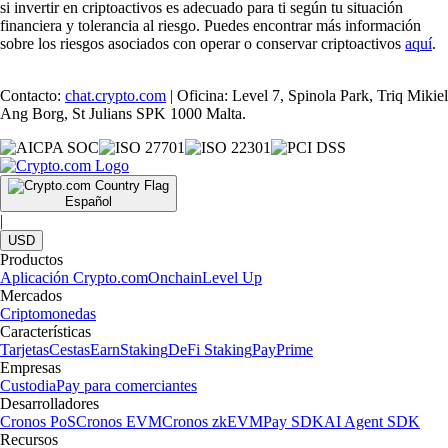
si invertir en criptoactivos es adecuado para ti según tu situación
financiera y tolerancia al riesgo. Puedes encontrar más información
sobre los riesgos asociados con operar o conservar criptoactivos
aquí
.
Contacto:
chat.crypto.com
| Oficina: Level 7, Spinola Park, Triq Mikiel
Ang Borg, St Julians SPK 1000 Malta.
Español
|
USD
Productos
Aplicación Crypto.com
Onchain
Level Up
Mercados
Criptomonedas
Características
Tarjetas
Cestas
Earn
Staking
DeFi Staking
Pay
Prime
Empresas
Custodia
Pay para comerciantes
Desarrolladores
Cronos PoS
Cronos EVM
Cronos zkEVM
Pay SDK
AI Agent SDK
Recursos