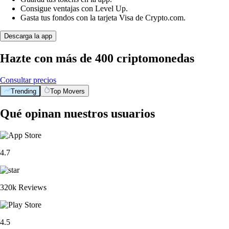
Consigue ventajas con Level Up.
Gasta tus fondos con la tarjeta Visa de Crypto.com.
Descarga la app
Hazte con más de 400 criptomonedas
Consultar precios
Trending
Top Movers
Qué opinan nuestros usuarios
4.7
320k Reviews
4.5