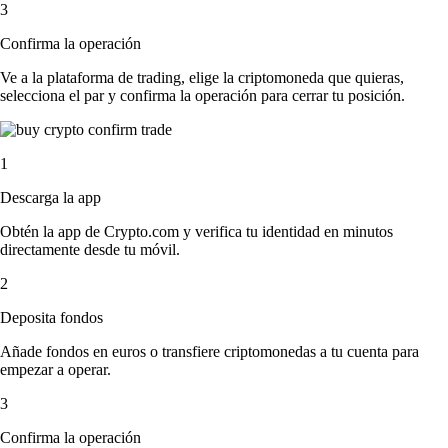
3
Confirma la operación
Ve a la plataforma de trading, elige la criptomoneda que quieras,
selecciona el par y confirma la operación para cerrar tu posición.
1
Descarga la app
Obtén la app de Crypto.com y verifica tu identidad en minutos
directamente desde tu móvil.
2
Deposita fondos
Añade fondos en euros o transfiere criptomonedas a tu cuenta para
empezar a operar.
3
Confirma la operación