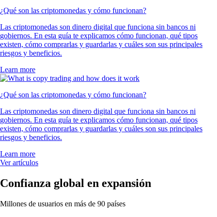
¿Qué son las criptomonedas y cómo funcionan?
Las criptomonedas son dinero digital que funciona sin bancos ni
gobiernos. En esta guía te explicamos cómo funcionan, qué tipos
existen, cómo comprarlas y guardarlas y cuáles son sus principales
riesgos y beneficios.
Learn more
¿Qué son las criptomonedas y cómo funcionan?
Las criptomonedas son dinero digital que funciona sin bancos ni
gobiernos. En esta guía te explicamos cómo funcionan, qué tipos
existen, cómo comprarlas y guardarlas y cuáles son sus principales
riesgos y beneficios.
Learn more
Ver artículos
Confianza global en expansión
Millones de usuarios en más de 90 países