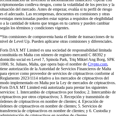
criptomonedas conlleva riesgos, como la volatilidad de los precios y la
situación del mercado. Antes de empezar, evalúa si tu perfil de riesgo
es el adecuado. Las recompensas, descuentos en comisiones y otras
ventajas mencionadas pueden estar sujetas a requisitos de elegibilidad
o a la cantidad de tokens que tengas en tu cartera y pueden cambiar
según los términos y condiciones vigentes.
*Sin comisiones de compraventa hasta el límite de transacciones de tu
nivel de Level Up. Pueden aplicarse otras comisiones y diferenciales.
Foris DAX MT Limited es una sociedad de responsabilidad limitada
constituida en Malta con número de registro mercantil C 88392 y
domicilio social en Level 7, Spinola Park, Triq Mikiel Ang Borg, SPK
1000, St. Julians, Malta, que opera bajo el nombre de
Crypto.com
,
tiene autorización de la Autoridad de Servicios Financieros de Malta
para ejercer como proveedor de servicios de criptoactivos conforme al
Reglamento 2023/1114 relativo a los mercados de criptoactivos del
modo implementado en Malta por la Ley de mercados de criptoactivos.
Foris DAX MT Limited está autorizada para prestar los siguientes
servicios: 1. Intercambio de criptoactivos por fondos; 2. Intercambio de
criptoactivos por otros criptoactivos; 3. Recepción y transmisión de
órdenes de criptoactivos en nombre de clientes; 4. Ejecución de
órdenes de criptoactivos en nombre de clientes; 5. Servicios de
transferencia de criptoactivos en nombre de clientes; y 6. Custodia y
administración de criptoactivos en nombre de clientes.