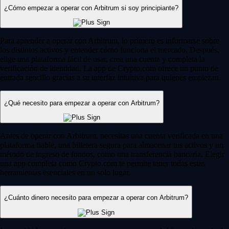
¿Cómo empezar a operar con Arbitrum si soy principiante?
Para aprender a operar con Arbitrum, lo primero es informarse sobre
los distintos activos y entender cómo funciona el mercado. Después,
elige una plataforma fácil de usar, crea una cuenta y completa la
verificación de identidad. La app de Crypto.com ofrece un punto de
entrada sencillo gracias a su interfaz intuitiva para quienes empiezan.
¿Qué necesito para empezar a operar con Arbitrum?
Antes de operar con Arbitrum, necesitas una cuenta verificada en una
plataforma fiable, una billetera segura para almacenar tus activos y un
método de ingreso de fondos, como una transferencia bancaria. Elegir
una app completa como Crypto.com te permite tener todas estas
herramientas esenciales en un solo lugar.
¿Cuánto dinero necesito para empezar a operar con Arbitrum?