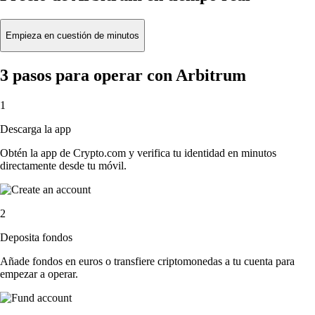
Empieza en cuestión de minutos
3 pasos para operar con Arbitrum
1
Descarga la app
Obtén la app de Crypto.com y verifica tu identidad en minutos
directamente desde tu móvil.
2
Deposita fondos
Añade fondos en euros o transfiere criptomonedas a tu cuenta para
empezar a operar.