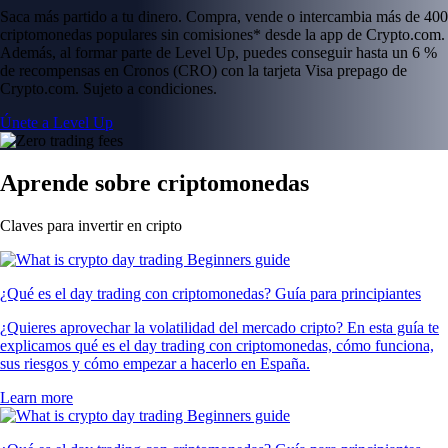
Saca más partido a tu dinero. Compra, vende o intercambia más de 400
criptomonedas populares sin comisiones* desde la app de Crypto.com.
Además, al formar parte de Level Up, puedes conseguir hasta un 6 %
de recompensas en Cronos (CRO) con la tarjeta Visa prepago de
Crypto.com. Sujeto a condiciones.
Únete a Level Up
Aprende sobre criptomonedas
Claves para invertir en cripto
¿Qué es el day trading con criptomonedas? Guía para principiantes
¿Quieres aprovechar la volatilidad del mercado cripto? En esta guía te
explicamos qué es el day trading con criptomonedas, cómo funciona,
sus riesgos y cómo empezar a hacerlo en España.
Learn more