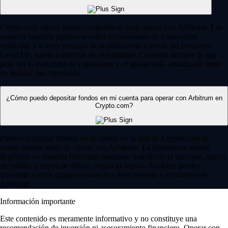
Crypto.com ofrece tarifas competitivas para operar con Arbitrum. Los
usuarios también pueden acceder a comisiones de transacción
reducidas y a otras ventajas de la plataforma a través del programa
Level Up, sujeto a criterios de elegibilidad. Consulta siempre la app
para ver la estructura de comisiones y el spread más actualizado antes
de realizar una operación.
¿Cómo puedo depositar fondos en mi cuenta para operar con Arbitrum en
Crypto.com?
Puedes depositar fondos en tu cuenta en la app de Crypto.com de
varias formas antes de operar con Arbitrum. La plataforma admite
depósitos en moneda fiduciaria mediante transferencia bancaria, tarjeta
de crédito o tarjeta de débito, según tu región. También puedes
transferir activos digitales existentes directamente a tu billetera de
Arbitrum.
Información importante
Este contenido es meramente informativo y no constituye una
recomendación de inversión ni asesoramiento financiero. Operar con