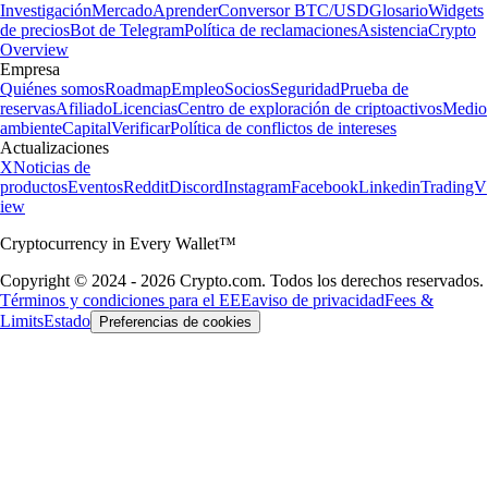
Investigación
Mercado
Aprender
Conversor BTC/USD
Glosario
Widgets
de precios
Bot de Telegram
Política de reclamaciones
Asistencia
Crypto
Overview
Empresa
Quiénes somos
Roadmap
Empleo
Socios
Seguridad
Prueba de
reservas
Afiliado
Licencias
Centro de exploración de criptoactivos
Medio
ambiente
Capital
Verificar
Política de conflictos de intereses
Actualizaciones
X
Noticias de
productos
Eventos
Reddit
Discord
Instagram
Facebook
Linkedin
TradingV
iew
Cryptocurrency in Every Wallet™
Copyright © 2024 - 2026 Crypto.com. Todos los derechos reservados.
Términos y condiciones para el EEE
aviso de privacidad
Fees &
Limits
Estado
Preferencias de cookies