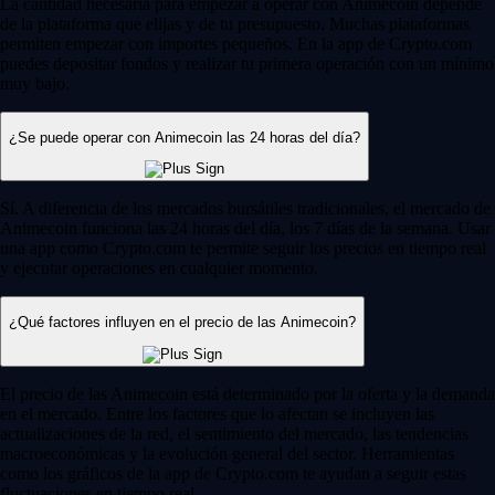
La cantidad necesaria para empezar a operar con Animecoin depende
de la plataforma que elijas y de tu presupuesto. Muchas plataformas
permiten empezar con importes pequeños. En la app de Crypto.com
puedes depositar fondos y realizar tu primera operación con un mínimo
muy bajo.
¿Se puede operar con Animecoin las 24 horas del día?
Sí. A diferencia de los mercados bursátiles tradicionales, el mercado de
Animecoin funciona las 24 horas del día, los 7 días de la semana. Usar
una app como Crypto.com te permite seguir los precios en tiempo real
y ejecutar operaciones en cualquier momento.
¿Qué factores influyen en el precio de las Animecoin?
El precio de las Animecoin está determinado por la oferta y la demanda
en el mercado. Entre los factores que lo afectan se incluyen las
actualizaciones de la red, el sentimiento del mercado, las tendencias
macroeconómicas y la evolución general del sector. Herramientas
como los gráficos de la app de Crypto.com te ayudan a seguir estas
fluctuaciones en tiempo real.