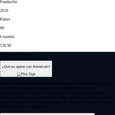
Fundación
2016
Países
90
Usuarios
150 M
Preguntas frecuentes
¿Qué es operar con Animecoin?
Operar con Animecoin consiste en comprar y vender activos digitales
en el mercado cripto. Se pueden intercambiar euros u otras
criptomonedas con el objetivo de aprovechar los movimientos del
mercado. Para una experiencia más fluida, muchos usuarios recurren a
plataformas consolidadas como la app de Crypto.com, que ofrece alta
liquidez y datos en tiempo real.