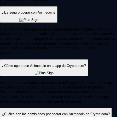
¿Es seguro operar con Animecoin?
Los mercados de Animecoin son inherentemente volátiles, por lo que
operar con Animecoin implica riesgos y el valor de tus activos puede
subir o bajar. Para proteger el acceso a tu cuenta, es importante utilizar
plataformas que prioricen medidas de seguridad robustas, como la
verificación estricta y el almacenamiento en frío que ofrece
Crypto.com.
¿Cómo opero con Animecoin en la app de Crypto.com?
Para operar con Animecoin en la app de Crypto.com, solo tienes que
descargar la aplicación y completar la verificación de identidad.
Después, añade fondos a tu cuenta mediante un método en euros o en
Animecoin. Accede a la plataforma de trading, busca el activo que
quieras, selecciona el par y confirma la operación.
¿Cuáles son las comisiones por operar con Animecoin en Crypto.com?