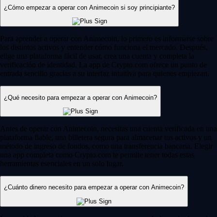
¿Cómo empezar a operar con Animecoin si soy principiante?
Para aprender a operar con Animecoin, lo primero es informarse sobre
los distintos activos y entender cómo funciona el mercado. Después,
elige una plataforma fácil de usar, crea una cuenta y completa la
verificación de identidad. La app de Crypto.com ofrece un punto de
entrada sencillo gracias a su interfaz intuitiva para quienes empiezan.
¿Qué necesito para empezar a operar con Animecoin?
Antes de operar con Animecoin, necesitas una cuenta verificada en una
plataforma fiable, una billetera segura para almacenar tus activos y un
método de ingreso de fondos, como una transferencia bancaria. Elegir
una app completa como Crypto.com te permite tener todas estas
herramientas esenciales en un solo lugar.
¿Cuánto dinero necesito para empezar a operar con Animecoin?