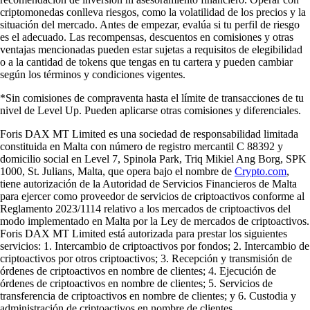
criptomonedas conlleva riesgos, como la volatilidad de los precios y la
situación del mercado. Antes de empezar, evalúa si tu perfil de riesgo
es el adecuado. Las recompensas, descuentos en comisiones y otras
ventajas mencionadas pueden estar sujetas a requisitos de elegibilidad
o a la cantidad de tokens que tengas en tu cartera y pueden cambiar
según los términos y condiciones vigentes.
*Sin comisiones de compraventa hasta el límite de transacciones de tu
nivel de Level Up. Pueden aplicarse otras comisiones y diferenciales.
Foris DAX MT Limited es una sociedad de responsabilidad limitada
constituida en Malta con número de registro mercantil C 88392 y
domicilio social en Level 7, Spinola Park, Triq Mikiel Ang Borg, SPK
1000, St. Julians, Malta, que opera bajo el nombre de
Crypto.com
,
tiene autorización de la Autoridad de Servicios Financieros de Malta
para ejercer como proveedor de servicios de criptoactivos conforme al
Reglamento 2023/1114 relativo a los mercados de criptoactivos del
modo implementado en Malta por la Ley de mercados de criptoactivos.
Foris DAX MT Limited está autorizada para prestar los siguientes
servicios: 1. Intercambio de criptoactivos por fondos; 2. Intercambio de
criptoactivos por otros criptoactivos; 3. Recepción y transmisión de
órdenes de criptoactivos en nombre de clientes; 4. Ejecución de
órdenes de criptoactivos en nombre de clientes; 5. Servicios de
transferencia de criptoactivos en nombre de clientes; y 6. Custodia y
administración de criptoactivos en nombre de clientes.