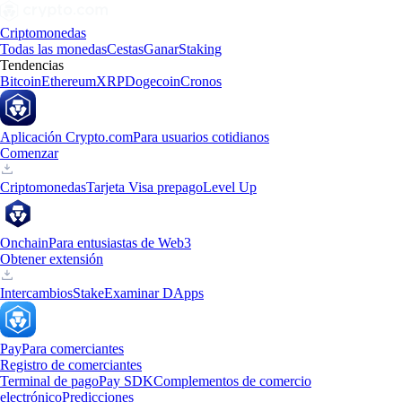
Criptomonedas
Todas las monedas
Cestas
Ganar
Staking
Tendencias
Bitcoin
Ethereum
XRP
Dogecoin
Cronos
Aplicación Crypto.com
Para usuarios cotidianos
Comenzar
Criptomonedas
Tarjeta Visa prepago
Level Up
Onchain
Para entusiastas de Web3
Obtener extensión
Intercambios
Stake
Examinar DApps
Pay
Para comerciantes
Registro de comerciantes
Terminal de pago
Pay SDK
Complementos de comercio
electrónico
Predicciones