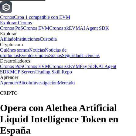
Cronos
Capa 1 compatible con EVM
Explorar Cronos
Cronos PoS
Cronos EVM
Cronos zkEVM
AI Agent SDK
Explorar
Afiliado
Instituciones
Custodia
Crypto.com
Quiénes somos
Noticias
Noticias de
productos
Eventos
Empleo
Socios
Seguridad
Licencias
Desarrolladores
Cronos PoS
Cronos EVM
Cronos zkEVM
Pay SDK
AI Agent
SDK
MCP Servers
Trading Skill Repo
Aprender
Aprender
Bitcoin
Investigación
Mercado
CRIPTO
Opera con Alethea Artificial
Liquid Intelligence Token en
España