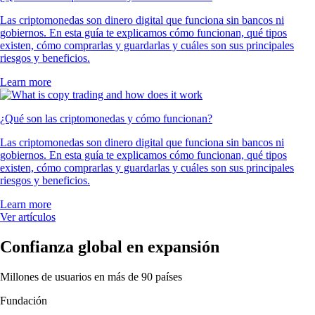
Las criptomonedas son dinero digital que funciona sin bancos ni
gobiernos. En esta guía te explicamos cómo funcionan, qué tipos
existen, cómo comprarlas y guardarlas y cuáles son sus principales
riesgos y beneficios.
Learn more
¿Qué son las criptomonedas y cómo funcionan?
Las criptomonedas son dinero digital que funciona sin bancos ni
gobiernos. En esta guía te explicamos cómo funcionan, qué tipos
existen, cómo comprarlas y guardarlas y cuáles son sus principales
riesgos y beneficios.
Learn more
Ver artículos
Confianza global en expansión
Millones de usuarios en más de 90 países
Fundación