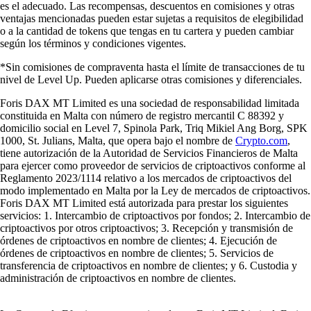
es el adecuado. Las recompensas, descuentos en comisiones y otras
ventajas mencionadas pueden estar sujetas a requisitos de elegibilidad
o a la cantidad de tokens que tengas en tu cartera y pueden cambiar
según los términos y condiciones vigentes.
*Sin comisiones de compraventa hasta el límite de transacciones de tu
nivel de Level Up. Pueden aplicarse otras comisiones y diferenciales.
Foris DAX MT Limited es una sociedad de responsabilidad limitada
constituida en Malta con número de registro mercantil C 88392 y
domicilio social en Level 7, Spinola Park, Triq Mikiel Ang Borg, SPK
1000, St. Julians, Malta, que opera bajo el nombre de
Crypto.com
,
tiene autorización de la Autoridad de Servicios Financieros de Malta
para ejercer como proveedor de servicios de criptoactivos conforme al
Reglamento 2023/1114 relativo a los mercados de criptoactivos del
modo implementado en Malta por la Ley de mercados de criptoactivos.
Foris DAX MT Limited está autorizada para prestar los siguientes
servicios: 1. Intercambio de criptoactivos por fondos; 2. Intercambio de
criptoactivos por otros criptoactivos; 3. Recepción y transmisión de
órdenes de criptoactivos en nombre de clientes; 4. Ejecución de
órdenes de criptoactivos en nombre de clientes; 5. Servicios de
transferencia de criptoactivos en nombre de clientes; y 6. Custodia y
administración de criptoactivos en nombre de clientes.