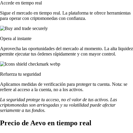
Accede en tiempo real
Sigue el mercado en tiempo real. La plataforma te ofrece herramientas
para operar con criptomonedas con confianza.
Opera al instante
Aprovecha las oportunidades del mercado al momento. La alta liquidez
permite ejecutar tus órdenes rápidamente y con mayor control.
Refuerza tu seguridad
Aplicamos medidas de verificación para proteger tu cuenta. Nota: se
refiere al acceso a la cuenta, no a los activos.
La seguridad protege tu acceso, no el valor de tus activos. Las
criptomonedas son arriesgadas y su volatilidad puede afectar
seriamente a tus fondos.
Precio de Aevo en tiempo real