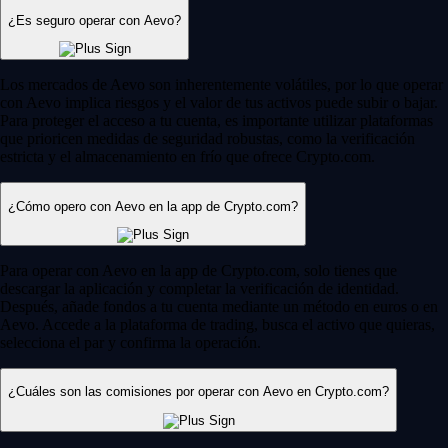
¿Es seguro operar con Aevo?
Los mercados de Aevo son inherentemente volátiles, por lo que operar
con Aevo implica riesgos y el valor de tus activos puede subir o bajar.
Para proteger el acceso a tu cuenta, es importante utilizar plataformas
que prioricen medidas de seguridad robustas, como la verificación
estricta y el almacenamiento en frío que ofrece Crypto.com.
¿Cómo opero con Aevo en la app de Crypto.com?
Para operar con Aevo en la app de Crypto.com, solo tienes que
descargar la aplicación y completar la verificación de identidad.
Después, añade fondos a tu cuenta mediante un método en euros o en
Aevo. Accede a la plataforma de trading, busca el activo que quieras,
selecciona el par y confirma la operación.
¿Cuáles son las comisiones por operar con Aevo en Crypto.com?