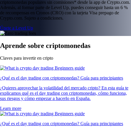
criptomonedas populares sin comisiones* desde la app de Crypto.com.
Además, al formar parte de Level Up, puedes conseguir hasta un 6 %
de recompensas en Cronos (CRO) con la tarjeta Visa prepago de
Crypto.com. Sujeto a condiciones.
Únete a Level Up
Aprende sobre criptomonedas
Claves para invertir en cripto
¿Qué es el day trading con criptomonedas? Guía para principiantes
¿Quieres aprovechar la volatilidad del mercado cripto? En esta guía te
explicamos qué es el day trading con criptomonedas, cómo funciona,
sus riesgos y cómo empezar a hacerlo en España.
Learn more
¿Qué es el day trading con criptomonedas? Guía para principiantes