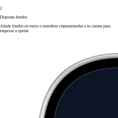
2
Deposita fondos
Añade fondos en euros o transfiere criptomonedas a tu cuenta para
empezar a operar.