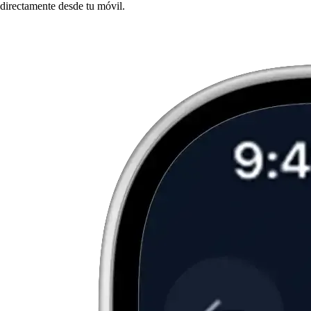
directamente desde tu móvil.