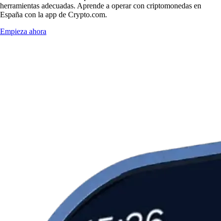
herramientas adecuadas. Aprende a operar con criptomonedas en
España con la app de Crypto.com.
Empieza ahora