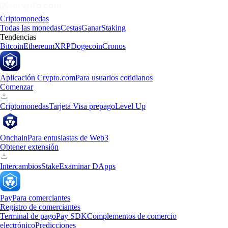
Criptomonedas
Todas las monedas
Cestas
Ganar
Staking
Tendencias
Bitcoin
Ethereum
XRP
Dogecoin
Cronos
Aplicación Crypto.com
Para usuarios cotidianos
Comenzar
Criptomonedas
Tarjeta Visa prepago
Level Up
Onchain
Para entusiastas de Web3
Obtener extensión
Intercambios
Stake
Examinar DApps
Pay
Para comerciantes
Registro de comerciantes
Terminal de pago
Pay SDK
Complementos de comercio
electrónico
Predicciones