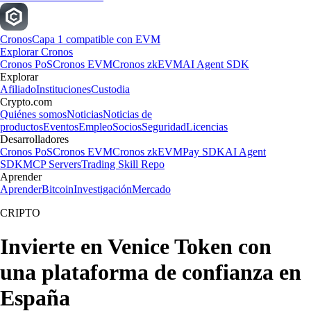
Cronos
Capa 1 compatible con EVM
Explorar Cronos
Cronos PoS
Cronos EVM
Cronos zkEVM
AI Agent SDK
Explorar
Afiliado
Instituciones
Custodia
Crypto.com
Quiénes somos
Noticias
Noticias de
productos
Eventos
Empleo
Socios
Seguridad
Licencias
Desarrolladores
Cronos PoS
Cronos EVM
Cronos zkEVM
Pay SDK
AI Agent
SDK
MCP Servers
Trading Skill Repo
Aprender
Aprender
Bitcoin
Investigación
Mercado
CRIPTO
Invierte en Venice Token con
una plataforma de confianza en
España