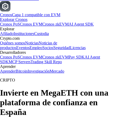
Cronos
Capa 1 compatible con EVM
Explorar Cronos
Cronos PoS
Cronos EVM
Cronos zkEVM
AI Agent SDK
Explorar
Afiliado
Instituciones
Custodia
Crypto.com
Quiénes somos
Noticias
Noticias de
productos
Eventos
Empleo
Socios
Seguridad
Licencias
Desarrolladores
Cronos PoS
Cronos EVM
Cronos zkEVM
Pay SDK
AI Agent
SDK
MCP Servers
Trading Skill Repo
Aprender
Aprender
Bitcoin
Investigación
Mercado
CRIPTO
Invierte en MegaETH con una
plataforma de confianza en
España