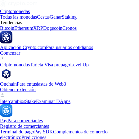
Criptomonedas
Todas las monedas
Cestas
Ganar
Staking
Tendencias
Bitcoin
Ethereum
XRP
Dogecoin
Cronos
Aplicación Crypto.com
Para usuarios cotidianos
Comenzar
Criptomonedas
Tarjeta Visa prepago
Level Up
Onchain
Para entusiastas de Web3
Obtener extensión
Intercambios
Stake
Examinar DApps
Pay
Para comerciantes
Registro de comerciantes
Terminal de pago
Pay SDK
Complementos de comercio
electrónico
Predicciones