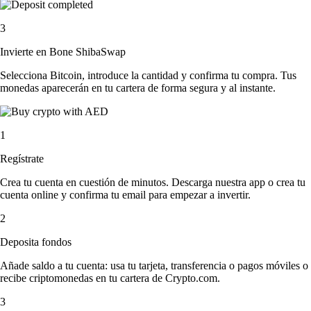
3
Invierte en Bone ShibaSwap
Selecciona Bitcoin, introduce la cantidad y confirma tu compra. Tus
monedas aparecerán en tu cartera de forma segura y al instante.
1
Regístrate
Crea tu cuenta en cuestión de minutos. Descarga nuestra app o crea tu
cuenta online y confirma tu email para empezar a invertir.
2
Deposita fondos
Añade saldo a tu cuenta: usa tu tarjeta, transferencia o pagos móviles o
recibe criptomonedas en tu cartera de Crypto.com.
3