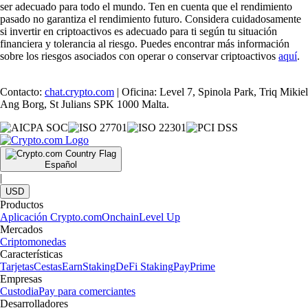
ser adecuado para todo el mundo. Ten en cuenta que el rendimiento
pasado no garantiza el rendimiento futuro. Considera cuidadosamente
si invertir en criptoactivos es adecuado para ti según tu situación
financiera y tolerancia al riesgo. Puedes encontrar más información
sobre los riesgos asociados con operar o conservar criptoactivos
aquí
.
Contacto:
chat.crypto.com
| Oficina: Level 7, Spinola Park, Triq Mikiel
Ang Borg, St Julians SPK 1000 Malta.
Español
|
USD
Productos
Aplicación Crypto.com
Onchain
Level Up
Mercados
Criptomonedas
Características
Tarjetas
Cestas
Earn
Staking
DeFi Staking
Pay
Prime
Empresas
Custodia
Pay para comerciantes
Desarrolladores