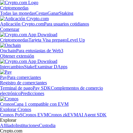
Criptomonedas
Todas las monedas
Cestas
Ganar
Staking
Aplicación Crypto.com
Para usuarios cotidianos
Comenzar
Criptomonedas
Tarjeta Visa prepago
Level Up
Onchain
Para entusiastas de Web3
Obtener extensión
Intercambios
Stake
Examinar DApps
Pay
Para comerciantes
Registro de comerciantes
Terminal de pago
Pay SDK
Complementos de comercio
electrónico
Predicciones
Cronos
Capa 1 compatible con EVM
Explorar Cronos
Cronos PoS
Cronos EVM
Cronos zkEVM
AI Agent SDK
Explorar
Afiliado
Instituciones
Custodia
Crypto.com