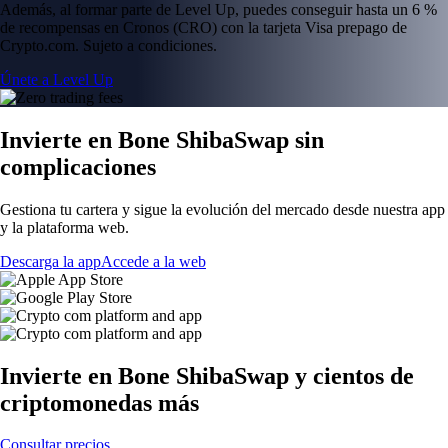
Además, al formar parte de Level Up, puedes conseguir hasta un 6 %
de recompensas en Cronos (CRO) con la tarjeta Visa prepago de
Crypto.com. Sujeto a condiciones.
Únete a Level Up
Invierte en Bone ShibaSwap sin
complicaciones
Gestiona tu cartera y sigue la evolución del mercado desde nuestra app
y la plataforma web.
Descarga la app
Accede a la web
Invierte en Bone ShibaSwap y cientos de
criptomonedas más
Consultar precios