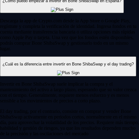
¿Cómo puedo empezar a invertir en Bone ShibaSwap en España?
Descarga la app de Crypto.com desde la App Store o Google Play,
regístrate y completa la verificación de identidad. Ingresa fondos en tu
cuenta mediante transferencia bancaria o utiliza opciones más rápidas
como Apple Pay o tarjeta. Una vez que los fondos estén disponibles,
podrás comprar Bone ShibaSwap y gestionarlo todo en un mismo
lugar.
¿Cuál es la diferencia entre invertir en Bone ShibaSwap y el day trading?
Invertir en Bone ShibaSwap suele implicar la compra y el
mantenimiento del activo a largo plazo, esperando que su valor crezca
con el tiempo. Generalmente, requiere menos esfuerzo y es menos
sensible a los movimientos de precios a corto plazo.
El day trading, por el contrario, consiste en comprar y vender Bone
ShibaSwap activamente en periodos cortos, normalmente en el mismo
día, para aprovechar la volatilidad de los precios. Requiere más tiempo,
habilidad y gestión de riesgos, ya que los resultados dependen mucho
de la precisión y las oscilaciones del mercado