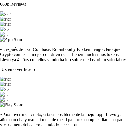
660k Reviews
«Después de usar Coinbase, Robinhood y Kraken, tengo claro que
Crypto.com es la mejor con diferencia. Tienen muchísimos tokens.
Llevo ya 4 años con ellos y todo ha ido sobre ruedas, ni un solo fallo».
-
Usuario verificado
«Para invertir en cripto, esta es posiblemente la mejor app. Llevo ya
años con ella y uso la tarjeta de metal para mis compras diarias o para
sacar dinero del cajero cuando lo necesito».