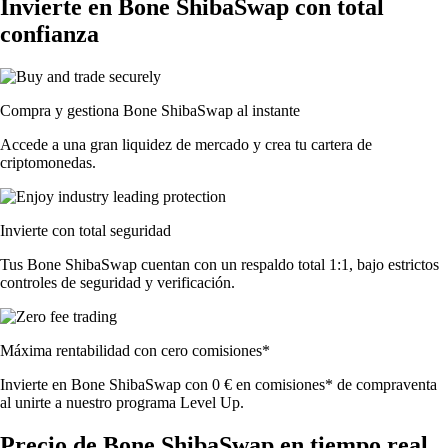
Invierte en Bone ShibaSwap con total
confianza
Compra y gestiona Bone ShibaSwap al instante
Accede a una gran liquidez de mercado y crea tu cartera de
criptomonedas.
Invierte con total seguridad
Tus Bone ShibaSwap cuentan con un respaldo total 1:1, bajo estrictos
controles de seguridad y verificación.
Máxima rentabilidad con cero comisiones*
Invierte en Bone ShibaSwap con 0 € en comisiones* de compraventa
al unirte a nuestro programa Level Up.
Precio de Bone ShibaSwap en tiempo real