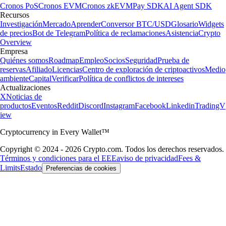
Cronos PoS
Cronos EVM
Cronos zkEVM
Pay SDK
AI Agent SDK
Recursos
Investigación
Mercado
Aprender
Conversor BTC/USD
Glosario
Widgets
de precios
Bot de Telegram
Política de reclamaciones
Asistencia
Crypto
Overview
Empresa
Quiénes somos
Roadmap
Empleo
Socios
Seguridad
Prueba de
reservas
Afiliado
Licencias
Centro de exploración de criptoactivos
Medio
ambiente
Capital
Verificar
Política de conflictos de intereses
Actualizaciones
X
Noticias de
productos
Eventos
Reddit
Discord
Instagram
Facebook
Linkedin
TradingV
iew
Cryptocurrency in Every Wallet™
Copyright © 2024 - 2026 Crypto.com. Todos los derechos reservados.
Términos y condiciones para el EEE
aviso de privacidad
Fees &
Limits
Estado
Preferencias de cookies