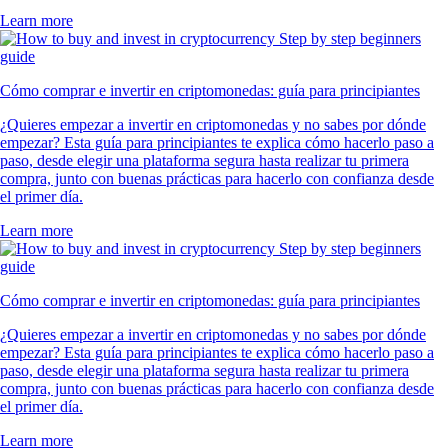
Learn more
Cómo comprar e invertir en criptomonedas: guía para principiantes
¿Quieres empezar a invertir en criptomonedas y no sabes por dónde
empezar? Esta guía para principiantes te explica cómo hacerlo paso a
paso, desde elegir una plataforma segura hasta realizar tu primera
compra, junto con buenas prácticas para hacerlo con confianza desde
el primer día.
Learn more
Cómo comprar e invertir en criptomonedas: guía para principiantes
¿Quieres empezar a invertir en criptomonedas y no sabes por dónde
empezar? Esta guía para principiantes te explica cómo hacerlo paso a
paso, desde elegir una plataforma segura hasta realizar tu primera
compra, junto con buenas prácticas para hacerlo con confianza desde
el primer día.
Learn more