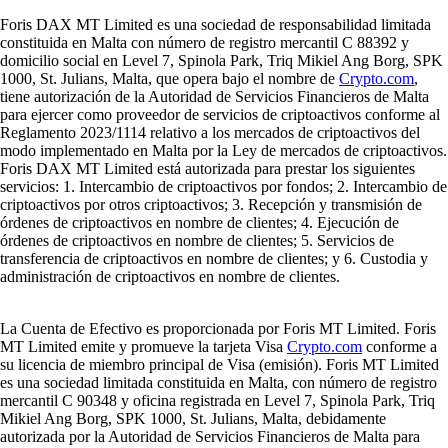
Foris DAX MT Limited es una sociedad de responsabilidad limitada
constituida en Malta con número de registro mercantil C 88392 y
domicilio social en Level 7, Spinola Park, Triq Mikiel Ang Borg, SPK
1000, St. Julians, Malta, que opera bajo el nombre de
Crypto.com
,
tiene autorización de la Autoridad de Servicios Financieros de Malta
para ejercer como proveedor de servicios de criptoactivos conforme al
Reglamento 2023/1114 relativo a los mercados de criptoactivos del
modo implementado en Malta por la Ley de mercados de criptoactivos.
Foris DAX MT Limited está autorizada para prestar los siguientes
servicios: 1. Intercambio de criptoactivos por fondos; 2. Intercambio de
criptoactivos por otros criptoactivos; 3. Recepción y transmisión de
órdenes de criptoactivos en nombre de clientes; 4. Ejecución de
órdenes de criptoactivos en nombre de clientes; 5. Servicios de
transferencia de criptoactivos en nombre de clientes; y 6. Custodia y
administración de criptoactivos en nombre de clientes.
La Cuenta de Efectivo es proporcionada por Foris MT Limited. Foris
MT Limited emite y promueve la tarjeta Visa
Crypto.com
conforme a
su licencia de miembro principal de Visa (emisión). Foris MT Limited
es una sociedad limitada constituida en Malta, con número de registro
mercantil C 90348 y oficina registrada en Level 7, Spinola Park, Triq
Mikiel Ang Borg, SPK 1000, St. Julians, Malta, debidamente
autorizada por la Autoridad de Servicios Financieros de Malta para