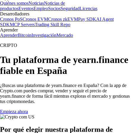
Quiénes somos
Noticias
Noticias de
productos
Eventos
Empleo
Socios
Seguridad
Licencias
Desarrolladores
Cronos PoS
Cronos EVM
Cronos zkEVM
Pay SDK
AI Agent
SDK
MCP Servers
Trading Skill Repo
Aprender
Aprender
Bitcoin
Investigación
Mercado
CRIPTO
Tu plataforma de yearn.finance
fiable en España
¿Buscas una plataforma de yearn.finance en España? Con la app de
Crypto.com puedes comprar, vender y seguir el precio de
yearn.finance de forma fácil mientras exploras el mercado y gestionas
tus criptomonedas.
Empieza ahora
Por qué elegir nuestra plataforma de