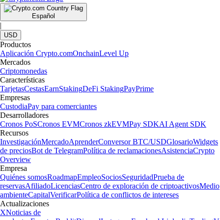
Español
|
USD
Productos
Aplicación Crypto.com
Onchain
Level Up
Mercados
Criptomonedas
Características
Tarjetas
Cestas
Earn
Staking
DeFi Staking
Pay
Prime
Empresas
Custodia
Pay para comerciantes
Desarrolladores
Cronos PoS
Cronos EVM
Cronos zkEVM
Pay SDK
AI Agent SDK
Recursos
Investigación
Mercado
Aprender
Conversor BTC/USD
Glosario
Widgets
de precios
Bot de Telegram
Política de reclamaciones
Asistencia
Crypto
Overview
Empresa
Quiénes somos
Roadmap
Empleo
Socios
Seguridad
Prueba de
reservas
Afiliado
Licencias
Centro de exploración de criptoactivos
Medio
ambiente
Capital
Verificar
Política de conflictos de intereses
Actualizaciones
X
Noticias de