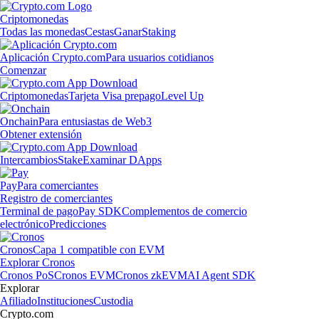
Criptomonedas
Todas las monedas
Cestas
Ganar
Staking
Aplicación Crypto.com
Para usuarios cotidianos
Comenzar
Criptomonedas
Tarjeta Visa prepago
Level Up
Onchain
Para entusiastas de Web3
Obtener extensión
Intercambios
Stake
Examinar DApps
Pay
Para comerciantes
Registro de comerciantes
Terminal de pago
Pay SDK
Complementos de comercio
electrónico
Predicciones
Cronos
Capa 1 compatible con EVM
Explorar Cronos
Cronos PoS
Cronos EVM
Cronos zkEVM
AI Agent SDK
Explorar
Afiliado
Instituciones
Custodia
Crypto.com