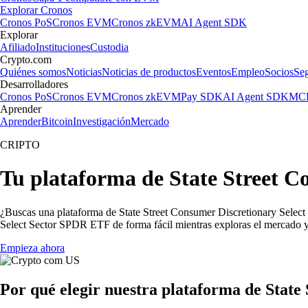
Explorar Cronos
Cronos PoS
Cronos EVM
Cronos zkEVM
AI Agent SDK
Explorar
Afiliado
Instituciones
Custodia
Crypto.com
Quiénes somos
Noticias
Noticias de productos
Eventos
Empleo
Socios
Se
Desarrolladores
Cronos PoS
Cronos EVM
Cronos zkEVM
Pay SDK
AI Agent SDK
MCP
Aprender
Aprender
Bitcoin
Investigación
Mercado
CRIPTO
Tu plataforma de State Street C
¿Buscas una plataforma de State Street Consumer Discretionary Selec
Select Sector SPDR ETF de forma fácil mientras exploras el mercado y
Empieza ahora
Por qué elegir nuestra plataforma de Stat