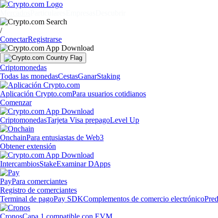
Mercados
Particulares
Empresas
Descubrir
/
Conectar
Registrarse
Criptomonedas
Todas las monedas
Cestas
Ganar
Staking
Aplicación Crypto.com
Para usuarios cotidianos
Comenzar
Criptomonedas
Tarjeta Visa prepago
Level Up
Onchain
Para entusiastas de Web3
Obtener extensión
Intercambios
Stake
Examinar DApps
Pay
Para comerciantes
Registro de comerciantes
Terminal de pago
Pay SDK
Complementos de comercio electrónico
Pred
Cronos
Capa 1 compatible con EVM