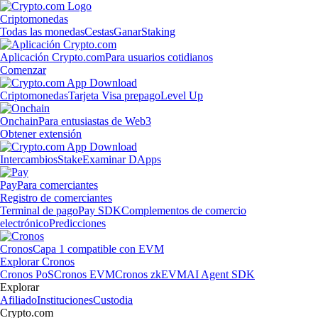
Criptomonedas
Todas las monedas
Cestas
Ganar
Staking
Aplicación Crypto.com
Para usuarios cotidianos
Comenzar
Criptomonedas
Tarjeta Visa prepago
Level Up
Onchain
Para entusiastas de Web3
Obtener extensión
Intercambios
Stake
Examinar DApps
Pay
Para comerciantes
Registro de comerciantes
Terminal de pago
Pay SDK
Complementos de comercio
electrónico
Predicciones
Cronos
Capa 1 compatible con EVM
Explorar Cronos
Cronos PoS
Cronos EVM
Cronos zkEVM
AI Agent SDK
Explorar
Afiliado
Instituciones
Custodia
Crypto.com