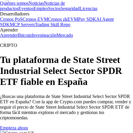
Quiénes somos
Noticias
Noticias de
productos
Eventos
Empleo
Socios
Seguridad
Licencias
Desarrolladores
Cronos PoS
Cronos EVM
Cronos zkEVM
Pay SDK
AI Agent
SDK
MCP Servers
Trading Skill Repo
Aprender
Aprender
Bitcoin
Investigación
Mercado
CRIPTO
Tu plataforma de State Street
Industrial Select Sector SPDR
ETF fiable en España
¿Buscas una plataforma de State Street Industrial Select Sector SPDR
ETF en España? Con la app de Crypto.com puedes comprar, vender y
seguir el precio de State Street Industrial Select Sector SPDR ETF de
forma fácil mientras exploras el mercado y gestionas tus
criptomonedas.
Empieza ahora