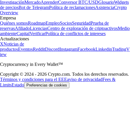
Investigación
Mercado
Aprender
Conversor BTC/USD
Glosario
Widgets
de precios
Bot de Telegram
Política de reclamaciones
Asistencia
Crypto
Overview
Empresa
Quiénes somos
Roadmap
Empleo
Socios
Seguridad
Prueba de
reservas
Afiliado
Licencias
Centro de exploración de criptoactivos
Medio
ambiente
Capital
Verificar
Política de conflictos de intereses
Actualizaciones
X
Noticias de
productos
Eventos
Reddit
Discord
Instagram
Facebook
Linkedin
TradingV
iew
Cryptocurrency in Every Wallet™
Copyright © 2024 - 2026 Crypto.com. Todos los derechos reservados.
Términos y condiciones para el EEE
aviso de privacidad
Fees &
Limits
Estado
Preferencias de cookies