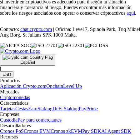
si invertir en criptoactivos es adecuado para ti según tu situación
financiera y tolerancia al riesgo. Puedes encontrar más información
sobre los riesgos asociados con operar o conservar criptoactivos
aquí
.
Contacto:
chat.crypto.com
| Oficina: Level 7, Spinola Park, Triq Mikiel
Ang Borg, St Julians SPK 1000 Malta.
Español
|
USD
Productos
Aplicación Crypto.com
Onchain
Level Up
Mercados
Criptomonedas
Características
Tarjetas
Cestas
Earn
Staking
DeFi Staking
Pay
Prime
Empresas
Custodia
Pay para comerciantes
Desarrolladores
Cronos PoS
Cronos EVM
Cronos zkEVM
Pay SDK
AI Agent SDK
Recursos