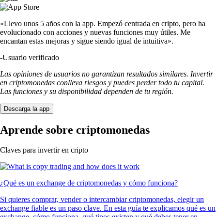
«Llevo unos 5 años con la app. Empezó centrada en cripto, pero ha
evolucionado con acciones y nuevas funciones muy útiles. Me
encantan estas mejoras y sigue siendo igual de intuitiva».
-
Usuario verificado
Las opiniones de usuarios no garantizan resultados similares. Invertir
en criptomonedas conlleva riesgos y puedes perder todo tu capital.
Las funciones y su disponibilidad dependen de tu región.
Descarga la app
Aprende sobre criptomonedas
Claves para invertir en cripto
¿Qué es un exchange de criptomonedas y cómo funciona?
Si quieres comprar, vender o intercambiar criptomonedas, elegir un
exchange fiable es un paso clave. En esta guía te explicamos qué es un
exchange, cómo funciona, qué tipos existen y qué debes tener en