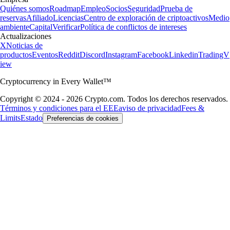
Quiénes somos
Roadmap
Empleo
Socios
Seguridad
Prueba de
reservas
Afiliado
Licencias
Centro de exploración de criptoactivos
Medio
ambiente
Capital
Verificar
Política de conflictos de intereses
Actualizaciones
X
Noticias de
productos
Eventos
Reddit
Discord
Instagram
Facebook
Linkedin
TradingV
iew
Cryptocurrency in Every Wallet™
Copyright © 2024 - 2026 Crypto.com. Todos los derechos reservados.
Términos y condiciones para el EEE
aviso de privacidad
Fees &
Limits
Estado
Preferencias de cookies