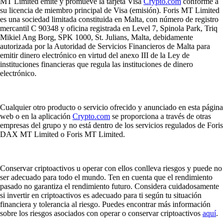
MT Limited emite y promueve la tarjeta Visa
Crypto.com
conforme a
su licencia de miembro principal de Visa (emisión). Foris MT Limited
es una sociedad limitada constituida en Malta, con número de registro
mercantil C 90348 y oficina registrada en Level 7, Spinola Park, Triq
Mikiel Ang Borg, SPK 1000, St. Julians, Malta, debidamente
autorizada por la Autoridad de Servicios Financieros de Malta para
emitir dinero electrónico en virtud del anexo III de la Ley de
instituciones financieras que regula las instituciones de dinero
electrónico.
Cualquier otro producto o servicio ofrecido y anunciado en esta página
web o en la aplicación
Crypto.com
se proporciona a través de otras
empresas del grupo y no está dentro de los servicios regulados de Foris
DAX MT Limited o Foris MT Limited.
Conservar criptoactivos u operar con ellos conlleva riesgos y puede no
ser adecuado para todo el mundo. Ten en cuenta que el rendimiento
pasado no garantiza el rendimiento futuro. Considera cuidadosamente
si invertir en criptoactivos es adecuado para ti según tu situación
financiera y tolerancia al riesgo. Puedes encontrar más información
sobre los riesgos asociados con operar o conservar criptoactivos
aquí
.