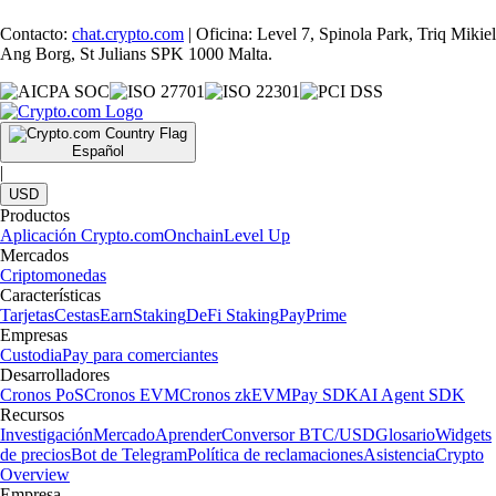
Contacto:
chat.crypto.com
| Oficina: Level 7, Spinola Park, Triq Mikiel
Ang Borg, St Julians SPK 1000 Malta.
Español
|
USD
Productos
Aplicación Crypto.com
Onchain
Level Up
Mercados
Criptomonedas
Características
Tarjetas
Cestas
Earn
Staking
DeFi Staking
Pay
Prime
Empresas
Custodia
Pay para comerciantes
Desarrolladores
Cronos PoS
Cronos EVM
Cronos zkEVM
Pay SDK
AI Agent SDK
Recursos
Investigación
Mercado
Aprender
Conversor BTC/USD
Glosario
Widgets
de precios
Bot de Telegram
Política de reclamaciones
Asistencia
Crypto
Overview
Empresa