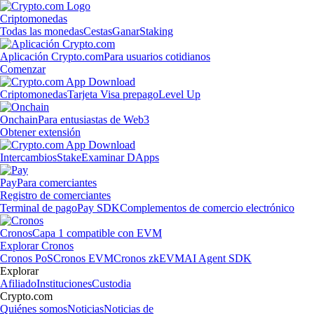
Criptomonedas
Todas las monedas
Cestas
Ganar
Staking
Aplicación Crypto.com
Para usuarios cotidianos
Comenzar
Criptomonedas
Tarjeta Visa prepago
Level Up
Onchain
Para entusiastas de Web3
Obtener extensión
Intercambios
Stake
Examinar DApps
Pay
Para comerciantes
Registro de comerciantes
Terminal de pago
Pay SDK
Complementos de comercio electrónico
Cronos
Capa 1 compatible con EVM
Explorar Cronos
Cronos PoS
Cronos EVM
Cronos zkEVM
AI Agent SDK
Explorar
Afiliado
Instituciones
Custodia
Crypto.com
Quiénes somos
Noticias
Noticias de