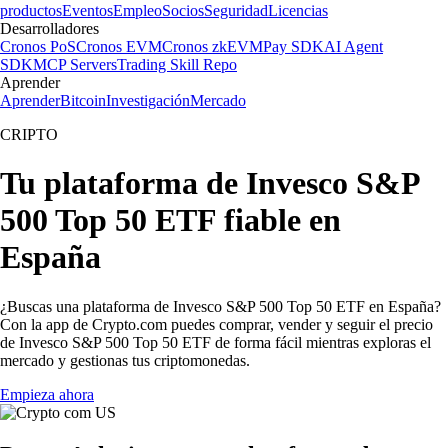
productos
Eventos
Empleo
Socios
Seguridad
Licencias
Desarrolladores
Cronos PoS
Cronos EVM
Cronos zkEVM
Pay SDK
AI Agent
SDK
MCP Servers
Trading Skill Repo
Aprender
Aprender
Bitcoin
Investigación
Mercado
CRIPTO
Tu plataforma de Invesco S&P
500 Top 50 ETF fiable en
España
¿Buscas una plataforma de Invesco S&P 500 Top 50 ETF en España?
Con la app de Crypto.com puedes comprar, vender y seguir el precio
de Invesco S&P 500 Top 50 ETF de forma fácil mientras exploras el
mercado y gestionas tus criptomonedas.
Empieza ahora