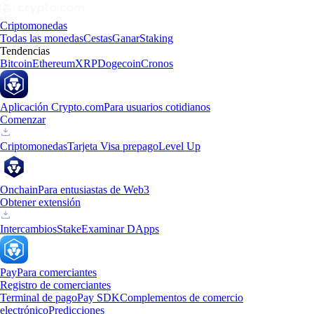
Criptomonedas
Todas las monedas
Cestas
Ganar
Staking
Tendencias
Bitcoin
Ethereum
XRP
Dogecoin
Cronos
Aplicación Crypto.com
Para usuarios cotidianos
Comenzar
Criptomonedas
Tarjeta Visa prepago
Level Up
Onchain
Para entusiastas de Web3
Obtener extensión
Intercambios
Stake
Examinar DApps
Pay
Para comerciantes
Registro de comerciantes
Terminal de pago
Pay SDK
Complementos de comercio
electrónico
Predicciones