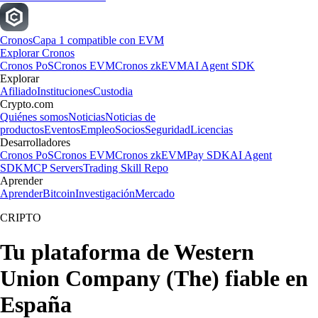
Cronos
Capa 1 compatible con EVM
Explorar Cronos
Cronos PoS
Cronos EVM
Cronos zkEVM
AI Agent SDK
Explorar
Afiliado
Instituciones
Custodia
Crypto.com
Quiénes somos
Noticias
Noticias de
productos
Eventos
Empleo
Socios
Seguridad
Licencias
Desarrolladores
Cronos PoS
Cronos EVM
Cronos zkEVM
Pay SDK
AI Agent
SDK
MCP Servers
Trading Skill Repo
Aprender
Aprender
Bitcoin
Investigación
Mercado
CRIPTO
Tu plataforma de Western
Union Company (The) fiable en
España