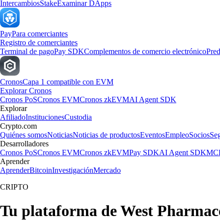
Intercambios
Stake
Examinar DApps
Pay
Para comerciantes
Registro de comerciantes
Terminal de pago
Pay SDK
Complementos de comercio electrónico
Pred
Cronos
Capa 1 compatible con EVM
Explorar Cronos
Cronos PoS
Cronos EVM
Cronos zkEVM
AI Agent SDK
Explorar
Afiliado
Instituciones
Custodia
Crypto.com
Quiénes somos
Noticias
Noticias de productos
Eventos
Empleo
Socios
Se
Desarrolladores
Cronos PoS
Cronos EVM
Cronos zkEVM
Pay SDK
AI Agent SDK
MCP
Aprender
Aprender
Bitcoin
Investigación
Mercado
CRIPTO
Tu plataforma de West Pharmaceu