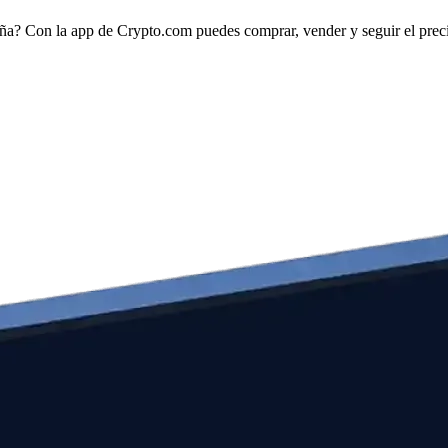
a? Con la app de Crypto.com puedes comprar, vender y seguir el precio