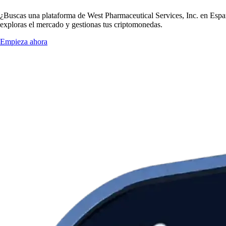
¿Buscas una plataforma de West Pharmaceutical Services, Inc. en Españ
exploras el mercado y gestionas tus criptomonedas.
Empieza ahora