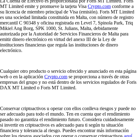
La Cuenta de Efectivo es proporcionada por Foris MT Limited. Foris
MT Limited emite y promueve la tarjeta Visa
Crypto.com
conforme a
su licencia de miembro principal de Visa (emisión). Foris MT Limited
es una sociedad limitada constituida en Malta, con número de registro
mercantil C 90348 y oficina registrada en Level 7, Spinola Park, Triq
Mikiel Ang Borg, SPK 1000, St. Julians, Malta, debidamente
autorizada por la Autoridad de Servicios Financieros de Malta para
emitir dinero electrónico en virtud del anexo III de la Ley de
instituciones financieras que regula las instituciones de dinero
electrónico.
Cualquier otro producto o servicio ofrecido y anunciado en esta página
web o en la aplicación
Crypto.com
se proporciona a través de otras
empresas del grupo y no está dentro de los servicios regulados de Foris
DAX MT Limited o Foris MT Limited.
Conservar criptoactivos u operar con ellos conlleva riesgos y puede no
ser adecuado para todo el mundo. Ten en cuenta que el rendimiento
pasado no garantiza el rendimiento futuro. Considera cuidadosamente
si invertir en criptoactivos es adecuado para ti según tu situación
financiera y tolerancia al riesgo. Puedes encontrar más información
sobre los riesgos asociados con operar o conservar criptoactivos
aquí
.