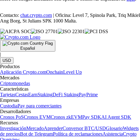
Contacto:
chat.crypto.com
| Oficina: Level 7, Spinola Park, Triq Mikiel
Ang Borg, St Julians SPK 1000 Malta.
Español
|
USD
Productos
Aplicación Crypto.com
Onchain
Level Up
Mercados
Criptomonedas
Características
Tarjetas
Cestas
Earn
Staking
DeFi Staking
Pay
Prime
Empresas
Custodia
Pay para comerciantes
Desarrolladores
Cronos PoS
Cronos EVM
Cronos zkEVM
Pay SDK
AI Agent SDK
Recursos
Investigación
Mercado
Aprender
Conversor BTC/USD
Glosario
Widgets
de precios
Bot de Telegram
Política de reclamaciones
Asistencia
Crypto
Overview