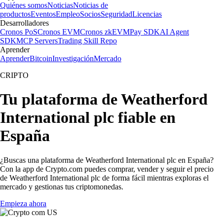
Quiénes somos
Noticias
Noticias de
productos
Eventos
Empleo
Socios
Seguridad
Licencias
Desarrolladores
Cronos PoS
Cronos EVM
Cronos zkEVM
Pay SDK
AI Agent
SDK
MCP Servers
Trading Skill Repo
Aprender
Aprender
Bitcoin
Investigación
Mercado
CRIPTO
Tu plataforma de Weatherford
International plc fiable en
España
¿Buscas una plataforma de Weatherford International plc en España?
Con la app de Crypto.com puedes comprar, vender y seguir el precio
de Weatherford International plc de forma fácil mientras exploras el
mercado y gestionas tus criptomonedas.
Empieza ahora