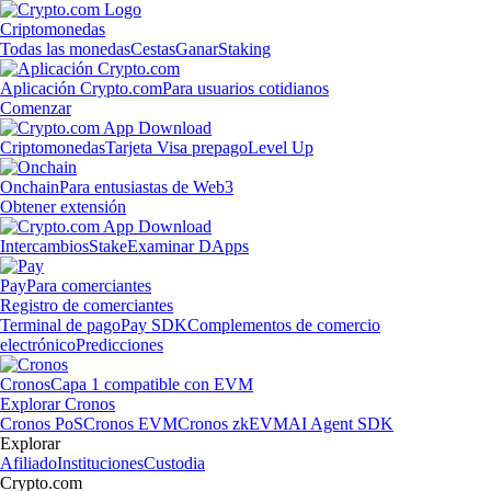
Criptomonedas
Todas las monedas
Cestas
Ganar
Staking
Aplicación Crypto.com
Para usuarios cotidianos
Comenzar
Criptomonedas
Tarjeta Visa prepago
Level Up
Onchain
Para entusiastas de Web3
Obtener extensión
Intercambios
Stake
Examinar DApps
Pay
Para comerciantes
Registro de comerciantes
Terminal de pago
Pay SDK
Complementos de comercio
electrónico
Predicciones
Cronos
Capa 1 compatible con EVM
Explorar Cronos
Cronos PoS
Cronos EVM
Cronos zkEVM
AI Agent SDK
Explorar
Afiliado
Instituciones
Custodia
Crypto.com