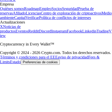
Empresa
Quiénes somos
Roadmap
Empleo
Socios
Seguridad
Prueba de
reservas
Afiliado
Licencias
Centro de exploración de criptoactivos
Medio
ambiente
Capital
Verificar
Política de conflictos de intereses
Actualizaciones
X
Noticias de
productos
Eventos
Reddit
Discord
Instagram
Facebook
Linkedin
TradingV
iew
Cryptocurrency in Every Wallet™
Copyright © 2024 - 2026 Crypto.com. Todos los derechos reservados.
Términos y condiciones para el EEE
aviso de privacidad
Fees &
Limits
Estado
Preferencias de cookies