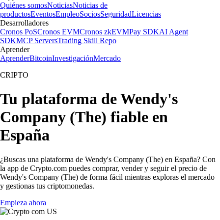
Quiénes somos
Noticias
Noticias de
productos
Eventos
Empleo
Socios
Seguridad
Licencias
Desarrolladores
Cronos PoS
Cronos EVM
Cronos zkEVM
Pay SDK
AI Agent
SDK
MCP Servers
Trading Skill Repo
Aprender
Aprender
Bitcoin
Investigación
Mercado
CRIPTO
Tu plataforma de Wendy's
Company (The) fiable en
España
¿Buscas una plataforma de Wendy's Company (The) en España? Con
la app de Crypto.com puedes comprar, vender y seguir el precio de
Wendy's Company (The) de forma fácil mientras exploras el mercado
y gestionas tus criptomonedas.
Empieza ahora