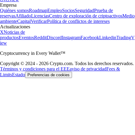
Empresa
Quiénes somos
Roadmap
Empleo
Socios
Seguridad
Prueba de
reservas
Afiliado
Licencias
Centro de exploración de criptoactivos
Medio
ambiente
Capital
Verificar
Política de conflictos de intereses
Actualizaciones
X
Noticias de
productos
Eventos
Reddit
Discord
Instagram
Facebook
Linkedin
TradingV
iew
Cryptocurrency in Every Wallet™
Copyright © 2024 - 2026 Crypto.com. Todos los derechos reservados.
Términos y condiciones para el EEE
aviso de privacidad
Fees &
Limits
Estado
Preferencias de cookies