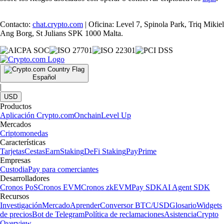
Contacto:
chat.crypto.com
| Oficina: Level 7, Spinola Park, Triq Mikiel
Ang Borg, St Julians SPK 1000 Malta.
Español
|
USD
Productos
Aplicación Crypto.com
Onchain
Level Up
Mercados
Criptomonedas
Características
Tarjetas
Cestas
Earn
Staking
DeFi Staking
Pay
Prime
Empresas
Custodia
Pay para comerciantes
Desarrolladores
Cronos PoS
Cronos EVM
Cronos zkEVM
Pay SDK
AI Agent SDK
Recursos
Investigación
Mercado
Aprender
Conversor BTC/USD
Glosario
Widgets
de precios
Bot de Telegram
Política de reclamaciones
Asistencia
Crypto
Overview