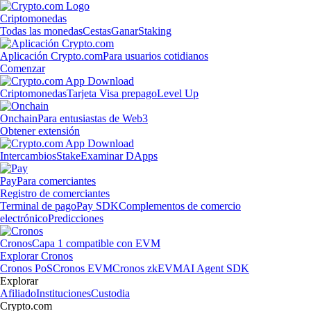
Criptomonedas
Todas las monedas
Cestas
Ganar
Staking
Aplicación Crypto.com
Para usuarios cotidianos
Comenzar
Criptomonedas
Tarjeta Visa prepago
Level Up
Onchain
Para entusiastas de Web3
Obtener extensión
Intercambios
Stake
Examinar DApps
Pay
Para comerciantes
Registro de comerciantes
Terminal de pago
Pay SDK
Complementos de comercio
electrónico
Predicciones
Cronos
Capa 1 compatible con EVM
Explorar Cronos
Cronos PoS
Cronos EVM
Cronos zkEVM
AI Agent SDK
Explorar
Afiliado
Instituciones
Custodia
Crypto.com