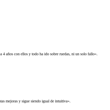
 años con ellos y todo ha ido sobre ruedas, ni un solo fallo».
s mejoras y sigue siendo igual de intuitiva».