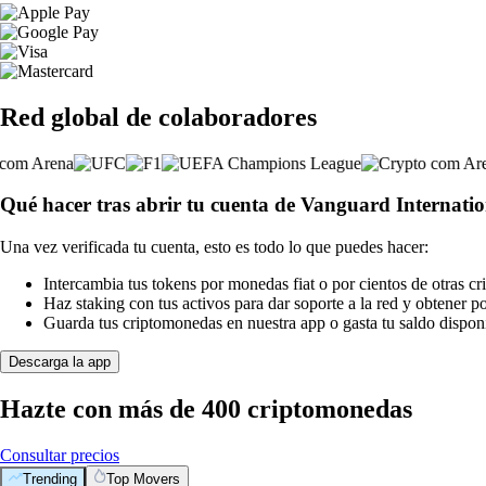
Red global de colaboradores
Qué hacer tras abrir tu cuenta de Vanguard Internati
Una vez verificada tu cuenta, esto es todo lo que puedes hacer:
Intercambia tus tokens por monedas fiat o por cientos de otras c
Haz staking con tus activos para dar soporte a la red y obtener 
Guarda tus criptomonedas en nuestra app o gasta tu saldo disponi
Descarga la app
Hazte con más de 400 criptomonedas
Consultar precios
Trending
Top Movers