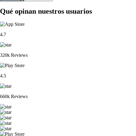
Qué opinan nuestros usuarios
4.7
320k Reviews
4.5
660k Reviews