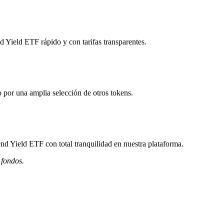
 Yield ETF rápido y con tarifas transparentes.
 por una amplia selección de otros tokens.
nd Yield ETF con total tranquilidad en nuestra plataforma.
 fondos.