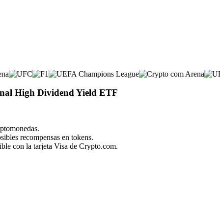
onal High Dividend Yield ETF
riptomonedas.
posibles recompensas en tokens.
ble con la tarjeta Visa de Crypto.com.