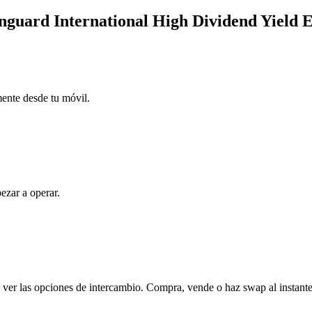
anguard International High Dividend Yield
mente desde tu móvil.
ezar a operar.
er las opciones de intercambio. Compra, vende o haz swap al instante 