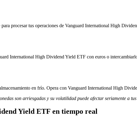
 para procesar tus operaciones de Vanguard International High Dividend
uard International High Dividend Yield ETF con euros o intercambiarlo
y almacenamiento en frío. Opera con Vanguard International High Divide
monedas son arriesgadas y su volatilidad puede afectar seriamente a tus
idend Yield ETF en tiempo real