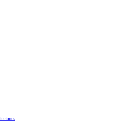
icciones