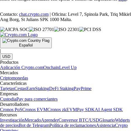
Contacto:
chat.crypto.com
| Oficina: Level 7, Spinola Park, Triq Mikiel
Ang Borg, St Julians SPK 1000 Malta.
Español
|
USD
Productos
Aplicación Crypto.com
Onchain
Level Up
Mercados
Criptomonedas
Características
Tarjetas
Cestas
Earn
Staking
DeFi Staking
Pay
Prime
Empresas
Custodia
Pay para comerciantes
Desarrolladores
Cronos PoS
Cronos EVM
Cronos zkEVM
Pay SDK
AI Agent SDK
Recursos
Investigación
Mercado
Aprender
Conversor BTC/USD
Glosario
Widgets
de precios
Bot de Telegram
Política de reclamaciones
Asistencia
Crypto
Overview