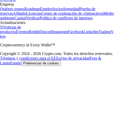
Empresa
Quiénes somos
Roadmap
Empleo
Socios
Seguridad
Prueba de
reservas
Afiliado
Licencias
Centro de exploración de criptoactivos
Medio
ambiente
Capital
Verificar
Política de conflictos de intereses
Actualizaciones
X
Noticias de
productos
Eventos
Reddit
Discord
Instagram
Facebook
Linkedin
TradingV
iew
Cryptocurrency in Every Wallet™
Copyright © 2024 - 2026 Crypto.com. Todos los derechos reservados.
Términos y condiciones para el EEE
aviso de privacidad
Fees &
Limits
Estado
Preferencias de cookies