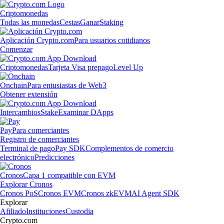
Criptomonedas
Todas las monedas
Cestas
Ganar
Staking
Aplicación Crypto.com
Para usuarios cotidianos
Comenzar
Criptomonedas
Tarjeta Visa prepago
Level Up
Onchain
Para entusiastas de Web3
Obtener extensión
Intercambios
Stake
Examinar DApps
Pay
Para comerciantes
Registro de comerciantes
Terminal de pago
Pay SDK
Complementos de comercio
electrónico
Predicciones
Cronos
Capa 1 compatible con EVM
Explorar Cronos
Cronos PoS
Cronos EVM
Cronos zkEVM
AI Agent SDK
Explorar
Afiliado
Instituciones
Custodia
Crypto.com