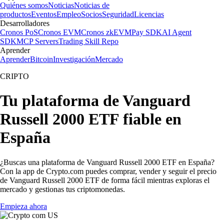
Quiénes somos
Noticias
Noticias de
productos
Eventos
Empleo
Socios
Seguridad
Licencias
Desarrolladores
Cronos PoS
Cronos EVM
Cronos zkEVM
Pay SDK
AI Agent
SDK
MCP Servers
Trading Skill Repo
Aprender
Aprender
Bitcoin
Investigación
Mercado
CRIPTO
Tu plataforma de Vanguard
Russell 2000 ETF fiable en
España
¿Buscas una plataforma de Vanguard Russell 2000 ETF en España?
Con la app de Crypto.com puedes comprar, vender y seguir el precio
de Vanguard Russell 2000 ETF de forma fácil mientras exploras el
mercado y gestionas tus criptomonedas.
Empieza ahora