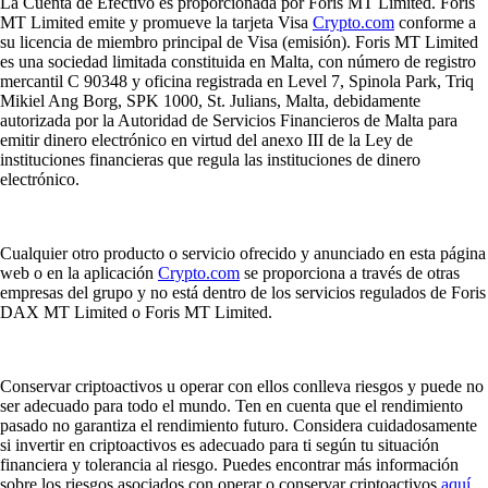
La Cuenta de Efectivo es proporcionada por Foris MT Limited. Foris
MT Limited emite y promueve la tarjeta Visa
Crypto.com
conforme a
su licencia de miembro principal de Visa (emisión). Foris MT Limited
es una sociedad limitada constituida en Malta, con número de registro
mercantil C 90348 y oficina registrada en Level 7, Spinola Park, Triq
Mikiel Ang Borg, SPK 1000, St. Julians, Malta, debidamente
autorizada por la Autoridad de Servicios Financieros de Malta para
emitir dinero electrónico en virtud del anexo III de la Ley de
instituciones financieras que regula las instituciones de dinero
electrónico.
Cualquier otro producto o servicio ofrecido y anunciado en esta página
web o en la aplicación
Crypto.com
se proporciona a través de otras
empresas del grupo y no está dentro de los servicios regulados de Foris
DAX MT Limited o Foris MT Limited.
Conservar criptoactivos u operar con ellos conlleva riesgos y puede no
ser adecuado para todo el mundo. Ten en cuenta que el rendimiento
pasado no garantiza el rendimiento futuro. Considera cuidadosamente
si invertir en criptoactivos es adecuado para ti según tu situación
financiera y tolerancia al riesgo. Puedes encontrar más información
sobre los riesgos asociados con operar o conservar criptoactivos
aquí
.