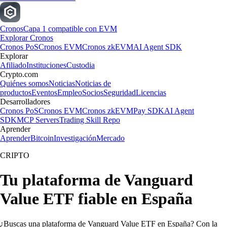
Cronos
Capa 1 compatible con EVM
Explorar Cronos
Cronos PoS
Cronos EVM
Cronos zkEVM
AI Agent SDK
Explorar
Afiliado
Instituciones
Custodia
Crypto.com
Quiénes somos
Noticias
Noticias de
productos
Eventos
Empleo
Socios
Seguridad
Licencias
Desarrolladores
Cronos PoS
Cronos EVM
Cronos zkEVM
Pay SDK
AI Agent
SDK
MCP Servers
Trading Skill Repo
Aprender
Aprender
Bitcoin
Investigación
Mercado
CRIPTO
Tu plataforma de Vanguard
Value ETF fiable en España
¿Buscas una plataforma de Vanguard Value ETF en España? Con la