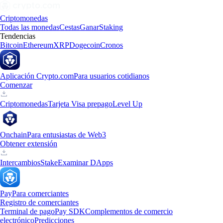
Criptomonedas
Todas las monedas
Cestas
Ganar
Staking
Tendencias
Bitcoin
Ethereum
XRP
Dogecoin
Cronos
Aplicación Crypto.com
Para usuarios cotidianos
Comenzar
Criptomonedas
Tarjeta Visa prepago
Level Up
Onchain
Para entusiastas de Web3
Obtener extensión
Intercambios
Stake
Examinar DApps
Pay
Para comerciantes
Registro de comerciantes
Terminal de pago
Pay SDK
Complementos de comercio
electrónico
Predicciones