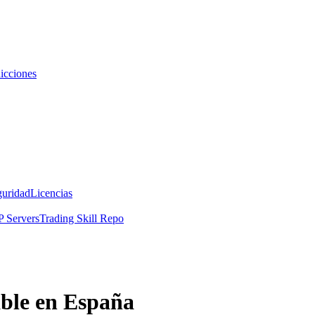
icciones
guridad
Licencias
 Servers
Trading Skill Repo
able en España