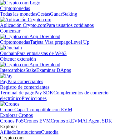
Criptomonedas
Todas las monedas
Cestas
Ganar
Staking
Aplicación Crypto.com
Para usuarios cotidianos
Comenzar
Criptomonedas
Tarjeta Visa prepago
Level Up
Onchain
Para entusiastas de Web3
Obtener extensión
Intercambios
Stake
Examinar DApps
Pay
Para comerciantes
Registro de comerciantes
Terminal de pago
Pay SDK
Complementos de comercio
electrónico
Predicciones
Cronos
Capa 1 compatible con EVM
Explorar Cronos
Cronos PoS
Cronos EVM
Cronos zkEVM
AI Agent SDK
Explorar
Afiliado
Instituciones
Custodia
Crypto.com