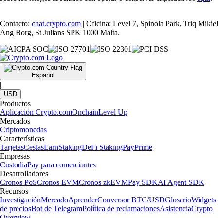
Contacto:
chat.crypto.com
| Oficina: Level 7, Spinola Park, Triq Mikiel
Ang Borg, St Julians SPK 1000 Malta.
Español
|
USD
Productos
Aplicación Crypto.com
Onchain
Level Up
Mercados
Criptomonedas
Características
Tarjetas
Cestas
Earn
Staking
DeFi Staking
Pay
Prime
Empresas
Custodia
Pay para comerciantes
Desarrolladores
Cronos PoS
Cronos EVM
Cronos zkEVM
Pay SDK
AI Agent SDK
Recursos
Investigación
Mercado
Aprender
Conversor BTC/USD
Glosario
Widgets
de precios
Bot de Telegram
Política de reclamaciones
Asistencia
Crypto
Overview