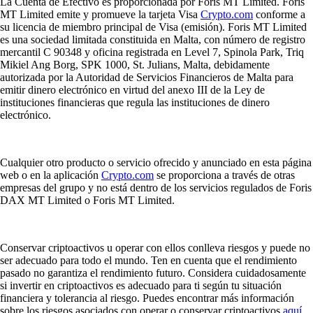
La Cuenta de Efectivo es proporcionada por Foris MT Limited. Foris
MT Limited emite y promueve la tarjeta Visa
Crypto.com
conforme a
su licencia de miembro principal de Visa (emisión). Foris MT Limited
es una sociedad limitada constituida en Malta, con número de registro
mercantil C 90348 y oficina registrada en Level 7, Spinola Park, Triq
Mikiel Ang Borg, SPK 1000, St. Julians, Malta, debidamente
autorizada por la Autoridad de Servicios Financieros de Malta para
emitir dinero electrónico en virtud del anexo III de la Ley de
instituciones financieras que regula las instituciones de dinero
electrónico.
Cualquier otro producto o servicio ofrecido y anunciado en esta página
web o en la aplicación
Crypto.com
se proporciona a través de otras
empresas del grupo y no está dentro de los servicios regulados de Foris
DAX MT Limited o Foris MT Limited.
Conservar criptoactivos u operar con ellos conlleva riesgos y puede no
ser adecuado para todo el mundo. Ten en cuenta que el rendimiento
pasado no garantiza el rendimiento futuro. Considera cuidadosamente
si invertir en criptoactivos es adecuado para ti según tu situación
financiera y tolerancia al riesgo. Puedes encontrar más información
sobre los riesgos asociados con operar o conservar criptoactivos
aquí
.