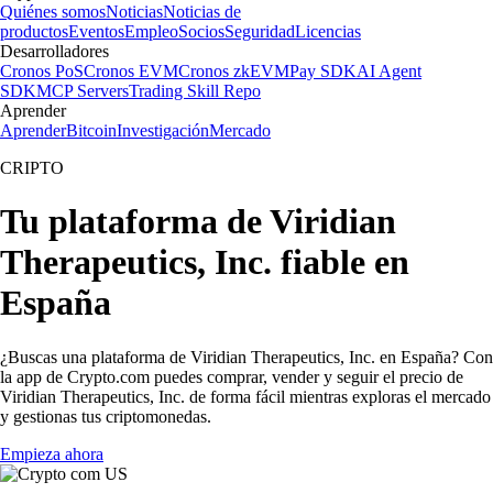
Quiénes somos
Noticias
Noticias de
productos
Eventos
Empleo
Socios
Seguridad
Licencias
Desarrolladores
Cronos PoS
Cronos EVM
Cronos zkEVM
Pay SDK
AI Agent
SDK
MCP Servers
Trading Skill Repo
Aprender
Aprender
Bitcoin
Investigación
Mercado
CRIPTO
Tu plataforma de Viridian
Therapeutics, Inc. fiable en
España
¿Buscas una plataforma de Viridian Therapeutics, Inc. en España? Con
la app de Crypto.com puedes comprar, vender y seguir el precio de
Viridian Therapeutics, Inc. de forma fácil mientras exploras el mercado
y gestionas tus criptomonedas.
Empieza ahora