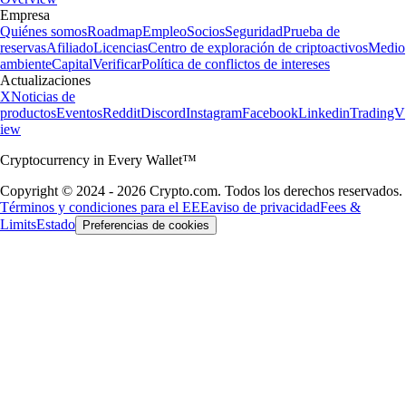
Empresa
Quiénes somos
Roadmap
Empleo
Socios
Seguridad
Prueba de
reservas
Afiliado
Licencias
Centro de exploración de criptoactivos
Medio
ambiente
Capital
Verificar
Política de conflictos de intereses
Actualizaciones
X
Noticias de
productos
Eventos
Reddit
Discord
Instagram
Facebook
Linkedin
TradingV
iew
Cryptocurrency in Every Wallet™
Copyright © 2024 - 2026 Crypto.com. Todos los derechos reservados.
Términos y condiciones para el EEE
aviso de privacidad
Fees &
Limits
Estado
Preferencias de cookies