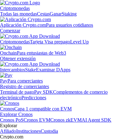
Criptomonedas
Todas las monedas
Cestas
Ganar
Staking
Aplicación Crypto.com
Para usuarios cotidianos
Comenzar
Criptomonedas
Tarjeta Visa prepago
Level Up
Onchain
Para entusiastas de Web3
Obtener extensión
Intercambios
Stake
Examinar DApps
Pay
Para comerciantes
Registro de comerciantes
Terminal de pago
Pay SDK
Complementos de comercio
electrónico
Predicciones
Cronos
Capa 1 compatible con EVM
Explorar Cronos
Cronos PoS
Cronos EVM
Cronos zkEVM
AI Agent SDK
Explorar
Afiliado
Instituciones
Custodia
Crypto.com