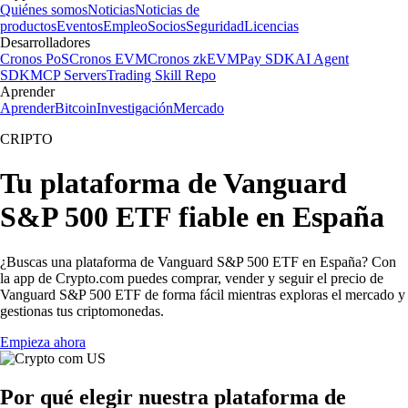
Quiénes somos
Noticias
Noticias de
productos
Eventos
Empleo
Socios
Seguridad
Licencias
Desarrolladores
Cronos PoS
Cronos EVM
Cronos zkEVM
Pay SDK
AI Agent
SDK
MCP Servers
Trading Skill Repo
Aprender
Aprender
Bitcoin
Investigación
Mercado
CRIPTO
Tu plataforma de Vanguard
S&P 500 ETF fiable en España
¿Buscas una plataforma de Vanguard S&P 500 ETF en España? Con
la app de Crypto.com puedes comprar, vender y seguir el precio de
Vanguard S&P 500 ETF de forma fácil mientras exploras el mercado y
gestionas tus criptomonedas.
Empieza ahora
Por qué elegir nuestra plataforma de