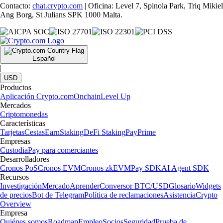
Contacto:
chat.crypto.com
| Oficina: Level 7, Spinola Park, Triq Mikiel
Ang Borg, St Julians SPK 1000 Malta.
Español
|
USD
Productos
Aplicación Crypto.com
Onchain
Level Up
Mercados
Criptomonedas
Características
Tarjetas
Cestas
Earn
Staking
DeFi Staking
Pay
Prime
Empresas
Custodia
Pay para comerciantes
Desarrolladores
Cronos PoS
Cronos EVM
Cronos zkEVM
Pay SDK
AI Agent SDK
Recursos
Investigación
Mercado
Aprender
Conversor BTC/USD
Glosario
Widgets
de precios
Bot de Telegram
Política de reclamaciones
Asistencia
Crypto
Overview
Empresa
Quiénes somos
Roadmap
Empleo
Socios
Seguridad
Prueba de