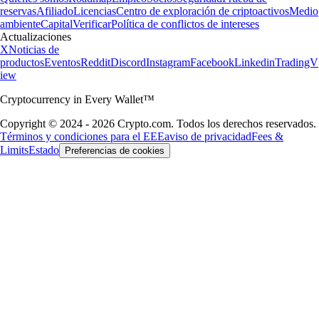
reservas
Afiliado
Licencias
Centro de exploración de criptoactivos
Medio
ambiente
Capital
Verificar
Política de conflictos de intereses
Actualizaciones
X
Noticias de
productos
Eventos
Reddit
Discord
Instagram
Facebook
Linkedin
TradingV
iew
Cryptocurrency in Every Wallet™
Copyright © 2024 - 2026 Crypto.com. Todos los derechos reservados.
Términos y condiciones para el EEE
aviso de privacidad
Fees &
Limits
Estado
Preferencias de cookies