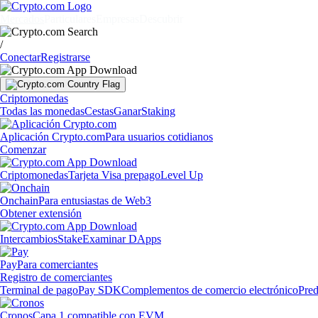
Mercados
Particulares
Empresas
Descubrir
/
Conectar
Registrarse
Criptomonedas
Todas las monedas
Cestas
Ganar
Staking
Aplicación Crypto.com
Para usuarios cotidianos
Comenzar
Criptomonedas
Tarjeta Visa prepago
Level Up
Onchain
Para entusiastas de Web3
Obtener extensión
Intercambios
Stake
Examinar DApps
Pay
Para comerciantes
Registro de comerciantes
Terminal de pago
Pay SDK
Complementos de comercio electrónico
Pred
Cronos
Capa 1 compatible con EVM