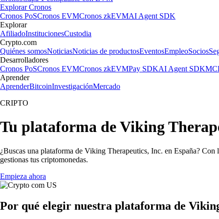
Explorar Cronos
Cronos PoS
Cronos EVM
Cronos zkEVM
AI Agent SDK
Explorar
Afiliado
Instituciones
Custodia
Crypto.com
Quiénes somos
Noticias
Noticias de productos
Eventos
Empleo
Socios
Se
Desarrolladores
Cronos PoS
Cronos EVM
Cronos zkEVM
Pay SDK
AI Agent SDK
MCP
Aprender
Aprender
Bitcoin
Investigación
Mercado
CRIPTO
Tu plataforma de Viking Therapeu
¿Buscas una plataforma de Viking Therapeutics, Inc. en España? Con la
gestionas tus criptomonedas.
Empieza ahora
Por qué elegir nuestra plataforma de Vikin